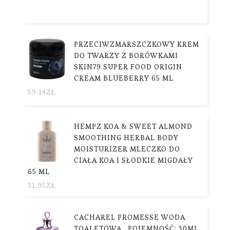
PRZECIWZMARSZCZKOWY KREM
DO TWARZY Z BORÓWKAMI
SKIN79 SUPER FOOD ORIGIN
CREAM BLUEBERRY 65 ML
59.14
ZŁ
HEMPZ KOA & SWEET ALMOND
SMOOTHING HERBAL BODY
MOISTURIZER MLECZKO DO
CIAŁA KOA I SŁODKIE MIGDAŁY
65 ML
31.95
ZŁ
CACHAREL PROMESSE WODA
TOALETOWA , POJEMNOŚĆ: 30ML