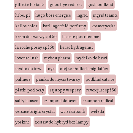
gillette fusion 5
good bye redness
gosh podkład
hebe. pl
hugo boss energise
ingrid
ingrid team x
kallos color
karl lagerfeld perfumy
kosmetyczka
krem do twarzy spf 50
lacoste pour femme
la roche posay spf 50
lierac hydragenist
lovense lush
mybestpharm
mydełko do brwi
mydlo do brwi
nyx
olej ze słodkich migdałów
palmers
pianka do mycia twarzy
podklad catrice
płatki pod oczy
rajstopy w spray
revox just spf 50
sally hansen
szampon biolaven
szampon radical
versace bright crystal
wcierka banfi
weleda
yoskine
zestaw do hybryd bez lampy