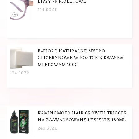
LIPSY 76 FIOLETOWE
114.00
ZŁ
E-FIORE NATURALNE MYDŁO
GLICERYNOWE W KOSTCE Z KWASEM
MLEKOWYM 100G
124.00
ZŁ
KAMINOMOTO HAIR GROWTH TRIGGER
NA ZAAWANSOWANE ŁYSIENIE 180ML
249.55
ZŁ