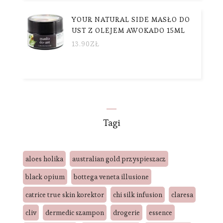
YOUR NATURAL SIDE MASŁO DO
UST Z OLEJEM AWOKADO 15ML
13.90
ZŁ
Tagi
aloes holika
australian gold przyspieszacz
black opium
bottega veneta illusione
catrice true skin korektor
chi silk infusion
claresa
cliv
dermedic szampon
drogerie
essence