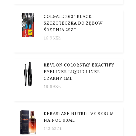
COLGATE 360° BLACK
SZCZOTECZKA DO ZĘBÓW
ŚREDNIA 2SZT
16.96
ZŁ
REVLON COLORSTAY EXACTIFY
EYELINER LIQUID LINER
CZARNY 1ML
19.69
ZŁ
KERASTASE NUTRITIVE SERUM
NA NOC 90ML
143.53
ZŁ