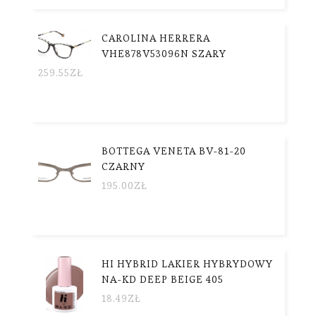
CAROLINA HERRERA
VHE878V53096N SZARY
259.55
ZŁ
BOTTEGA VENETA BV-81-20
CZARNY
195.00
ZŁ
HI HYBRID LAKIER HYBRYDOWY
NA-KD DEEP BEIGE 405
18.49
ZŁ