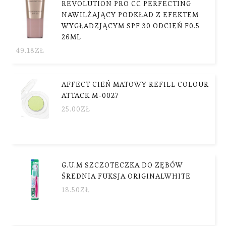
REVOLUTION PRO CC PERFECTING
NAWILŻAJĄCY PODKŁAD Z EFEKTEM
WYGŁADZJĄCYM SPF 30 ODCIEŃ F0.5
26ML
49.18
ZŁ
AFFECT CIEŃ MATOWY REFILL COLOUR
ATTACK M-0027
25.00
ZŁ
G.U.M SZCZOTECZKA DO ZĘBÓW
ŚREDNIA FUKSJA ORIGINALWHITE
18.50
ZŁ