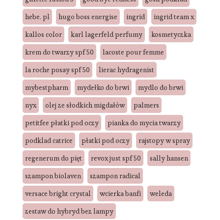
hebe. pl
hugo boss energise
ingrid
ingrid team x
kallos color
karl lagerfeld perfumy
kosmetyczka
krem do twarzy spf 50
lacoste pour femme
la roche posay spf 50
lierac hydragenist
mybestpharm
mydełko do brwi
mydlo do brwi
nyx
olej ze słodkich migdałów
palmers
petitfee płatki pod oczy
pianka do mycia twarzy
podklad catrice
płatki pod oczy
rajstopy w spray
regenerum do pięt
revox just spf 50
sally hansen
szampon biolaven
szampon radical
versace bright crystal
wcierka banfi
weleda
zestaw do hybryd bez lampy