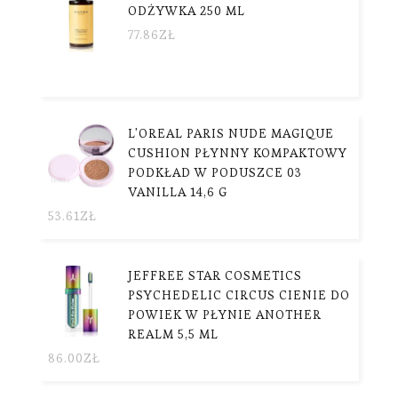
ODŻYWKA 250 ML
77.86
ZŁ
L'OREAL PARIS NUDE MAGIQUE
CUSHION PŁYNNY KOMPAKTOWY
PODKŁAD W PODUSZCE 03
VANILLA 14,6 G
53.61
ZŁ
JEFFREE STAR COSMETICS
PSYCHEDELIC CIRCUS CIENIE DO
POWIEK W PŁYNIE ANOTHER
REALM 5,5 ML
86.00
ZŁ