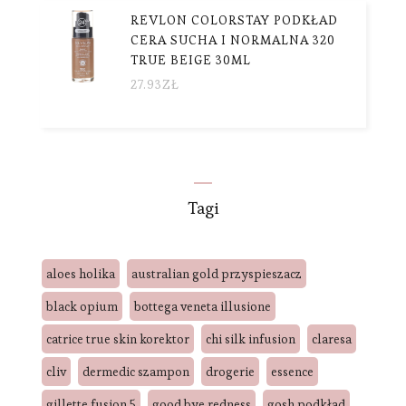
REVLON COLORSTAY PODKŁAD
CERA SUCHA I NORMALNA 320
TRUE BEIGE 30ML
27.93
ZŁ
Tagi
aloes holika
australian gold przyspieszacz
black opium
bottega veneta illusione
catrice true skin korektor
chi silk infusion
claresa
cliv
dermedic szampon
drogerie
essence
gillette fusion 5
good bye redness
gosh podkład