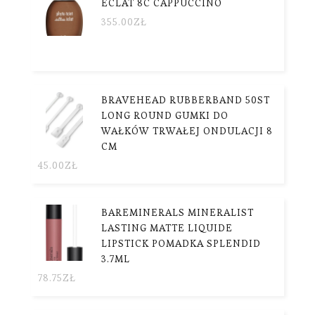
ECLAT 8C CAPPUCCINO
355.00
ZŁ
BRAVEHEAD RUBBERBAND 50ST
LONG ROUND GUMKI DO
WAŁKÓW TRWAŁEJ ONDULACJI 8
CM
45.00
ZŁ
BAREMINERALS MINERALIST
LASTING MATTE LIQUIDE
LIPSTICK POMADKA SPLENDID
3.7ML
78.75
ZŁ