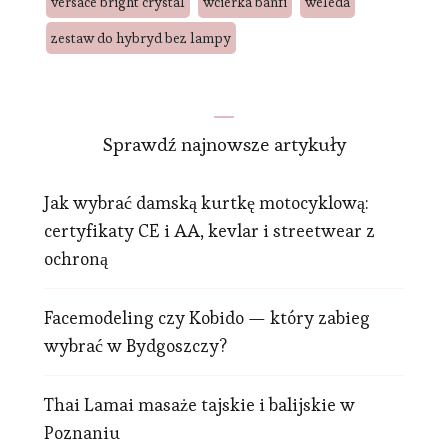
versace bright crystal
wcierka banfi
weleda
zestaw do hybryd bez lampy
Sprawdź najnowsze artykuły
Jak wybrać damską kurtkę motocyklową:
certyfikaty CE i AA, kevlar i streetwear z
ochroną
Facemodeling czy Kobido — który zabieg
wybrać w Bydgoszczy?
Thai Lamai masaże tajskie i balijskie w
Poznaniu