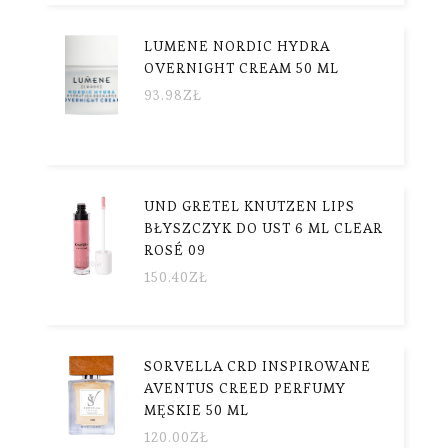
LUMENE NORDIC HYDRA
OVERNIGHT CREAM 50 ML
93.98
ZŁ
UND GRETEL KNUTZEN LIPS
BŁYSZCZYK DO UST 6 ML CLEAR
ROSÉ 09
150.40
ZŁ
SORVELLA CRD INSPIROWANE
AVENTUS CREED PERFUMY
MĘSKIE 50 ML
120.00
ZŁ