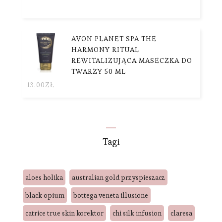
AVON PLANET SPA THE
HARMONY RITUAL
REWITALIZUJĄCA MASECZKA DO
TWARZY 50 ML
13.00
ZŁ
Tagi
aloes holika
australian gold przyspieszacz
black opium
bottega veneta illusione
catrice true skin korektor
chi silk infusion
claresa