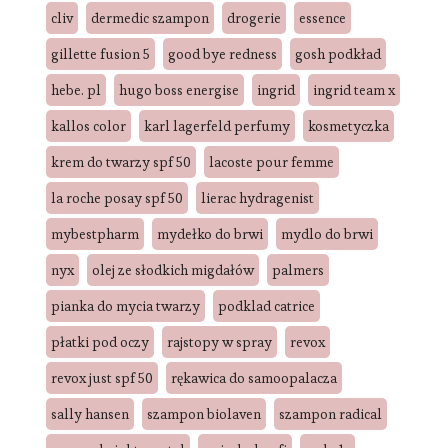
cliv
dermedic szampon
drogerie
essence
gillette fusion 5
good bye redness
gosh podkład
hebe. pl
hugo boss energise
ingrid
ingrid team x
kallos color
karl lagerfeld perfumy
kosmetyczka
krem do twarzy spf 50
lacoste pour femme
la roche posay spf 50
lierac hydragenist
mybestpharm
mydełko do brwi
mydlo do brwi
nyx
olej ze słodkich migdałów
palmers
pianka do mycia twarzy
podklad catrice
płatki pod oczy
rajstopy w spray
revox
revox just spf 50
rękawica do samoopalacza
sally hansen
szampon biolaven
szampon radical