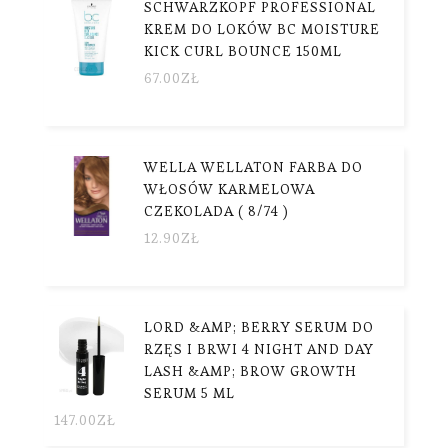
SCHWARZKOPF PROFESSIONAL
KREM DO LOKÓW BC MOISTURE
KICK CURL BOUNCE 150ML
67.00
ZŁ
WELLA WELLATON FARBA DO
WŁOSÓW KARMELOWA
CZEKOLADA ( 8/74 )
12.90
ZŁ
LORD &AMP; BERRY SERUM DO
RZĘS I BRWI 4 NIGHT AND DAY
LASH &AMP; BROW GROWTH
SERUM 5 ML
147.00
ZŁ