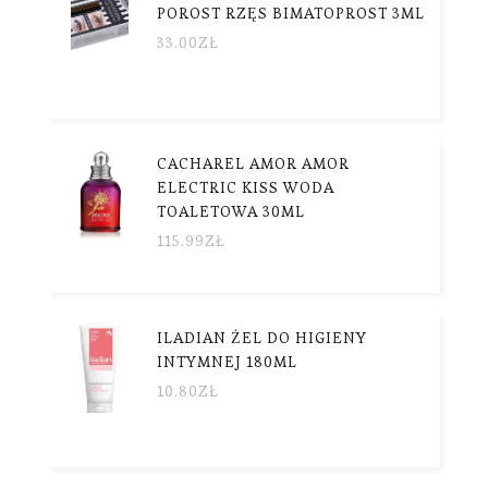
POROST RZĘS BIMATOPROST 3ML
33.00
ZŁ
CACHAREL AMOR AMOR
ELECTRIC KISS WODA
TOALETOWA 30ML
115.99
ZŁ
ILADIAN ŻEL DO HIGIENY
INTYMNEJ 180ML
10.80
ZŁ