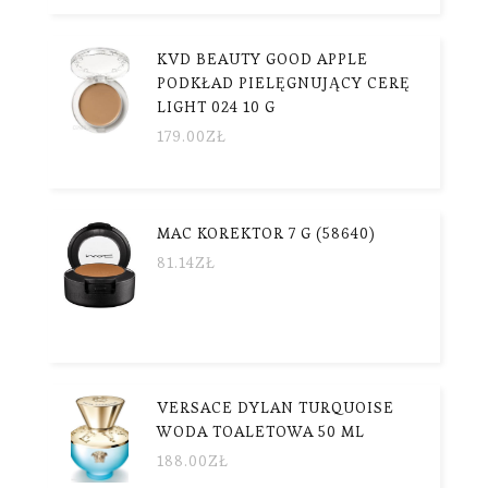
KVD BEAUTY GOOD APPLE
PODKŁAD PIELĘGNUJĄCY CERĘ
LIGHT 024 10 G
179.00
ZŁ
MAC KOREKTOR 7 G (58640)
81.14
ZŁ
VERSACE DYLAN TURQUOISE
WODA TOALETOWA 50 ML
188.00
ZŁ