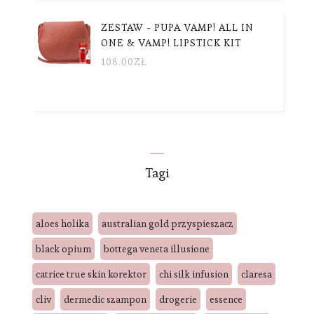
ZESTAW - PUPA VAMP! ALL IN
ONE & VAMP! LIPSTICK KIT
108.00
ZŁ
Tagi
aloes holika
australian gold przyspieszacz
black opium
bottega veneta illusione
catrice true skin korektor
chi silk infusion
claresa
cliv
dermedic szampon
drogerie
essence