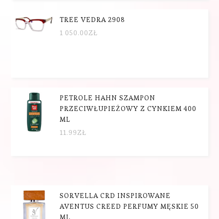
TREE VEDRA 2908
1 050.00
ZŁ
PETROLE HAHN SZAMPON
PRZECIWŁUPIEŻOWY Z CYNKIEM 400
ML
11.99
ZŁ
SORVELLA CRD INSPIROWANE
AVENTUS CREED PERFUMY MĘSKIE 50
ML