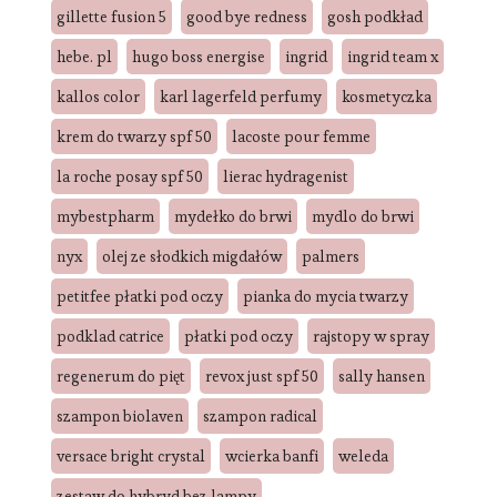
gillette fusion 5
good bye redness
gosh podkład
hebe. pl
hugo boss energise
ingrid
ingrid team x
kallos color
karl lagerfeld perfumy
kosmetyczka
krem do twarzy spf 50
lacoste pour femme
la roche posay spf 50
lierac hydragenist
mybestpharm
mydełko do brwi
mydlo do brwi
nyx
olej ze słodkich migdałów
palmers
petitfee płatki pod oczy
pianka do mycia twarzy
podklad catrice
płatki pod oczy
rajstopy w spray
regenerum do pięt
revox just spf 50
sally hansen
szampon biolaven
szampon radical
versace bright crystal
wcierka banfi
weleda
zestaw do hybryd bez lampy