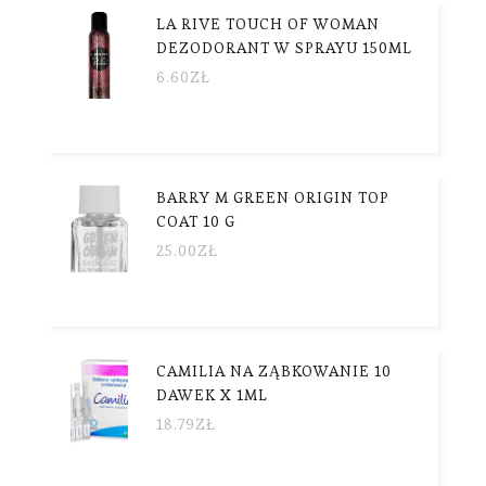
LA RIVE TOUCH OF WOMAN
DEZODORANT W SPRAYU 150ML
6.60
ZŁ
BARRY M GREEN ORIGIN TOP
COAT 10 G
25.00
ZŁ
CAMILIA NA ZĄBKOWANIE 10
DAWEK X 1ML
18.79
ZŁ