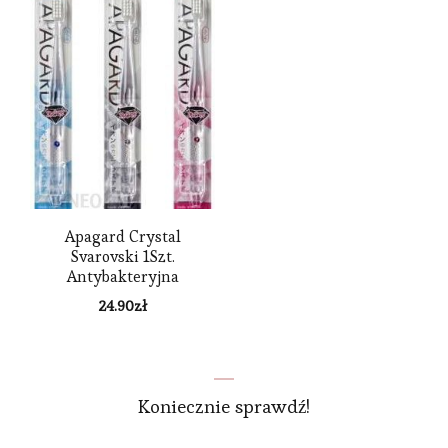
Apagard Crystal
Svarovski 1Szt.
Antybakteryjna
Szczoteczka Do Zębów Z
24.90
zł
Kryształkiem
Svarovskiego
Koniecznie sprawdź!