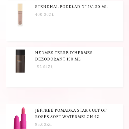
STENDHAL PODKŁAD Nº 131 30 ML
400.00
ZŁ
HERMES TERRE D`HERMES
DEZODORANT 150 ML
152.64
ZŁ
JEFFREE POMADKA STAR CULT OF
ROSES SOFT WATERMELON 4G
85.00
ZŁ