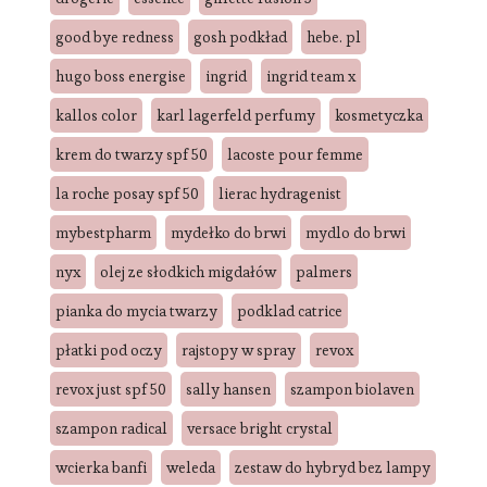
good bye redness
gosh podkład
hebe. pl
hugo boss energise
ingrid
ingrid team x
kallos color
karl lagerfeld perfumy
kosmetyczka
krem do twarzy spf 50
lacoste pour femme
la roche posay spf 50
lierac hydragenist
mybestpharm
mydełko do brwi
mydlo do brwi
nyx
olej ze słodkich migdałów
palmers
pianka do mycia twarzy
podklad catrice
płatki pod oczy
rajstopy w spray
revox
revox just spf 50
sally hansen
szampon biolaven
szampon radical
versace bright crystal
wcierka banfi
weleda
zestaw do hybryd bez lampy