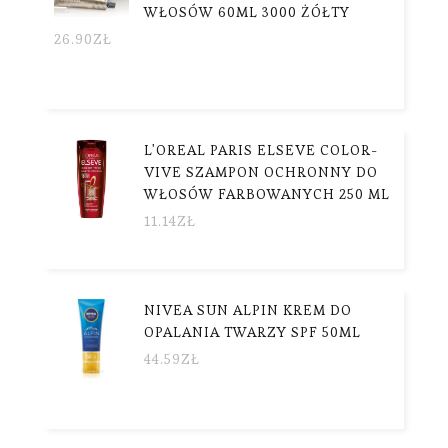
WŁOSÓW 60ML 3000 ŻÓŁTY
26.90
ZŁ
L'OREAL PARIS ELSEVE COLOR-
VIVE SZAMPON OCHRONNY DO
WŁOSÓW FARBOWANYCH 250 ML
11.14
ZŁ
NIVEA SUN ALPIN KREM DO
OPALANIA TWARZY SPF 50ML
44.59
ZŁ