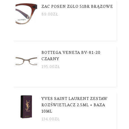
ZAC POSEN ZGLO 51BR BRĄZOWE
89.00
ZŁ
BOTTEGA VENETA BV-81-20
CZARNY
195.00
ZŁ
YVES SAINT LAURENT ZESTAW
ROZŚWIETLACZ 2.5ML + BAZA
10ML
134.00
ZŁ