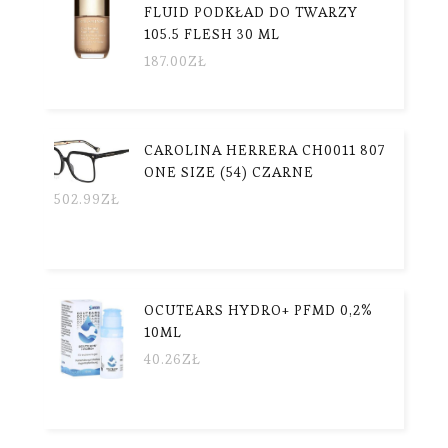
FLUID PODKŁAD DO TWARZY
105.5 FLESH 30 ML
187.00
ZŁ
CAROLINA HERRERA CH0011 807
ONE SIZE (54) CZARNE
502.99
ZŁ
OCUTEARS HYDRO+ PFMD 0,2%
10ML
40.26
ZŁ