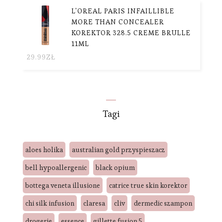
L'OREAL PARIS INFAILLIBLE
MORE THAN CONCEALER
KOREKTOR 328.5 CREME BRULLE
11ML
29.99
ZŁ
Tagi
aloes holika
australian gold przyspieszacz
bell hypoallergenic
black opium
bottega veneta illusione
catrice true skin korektor
chi silk infusion
claresa
cliv
dermedic szampon
drogerie
essence
gillette fusion 5