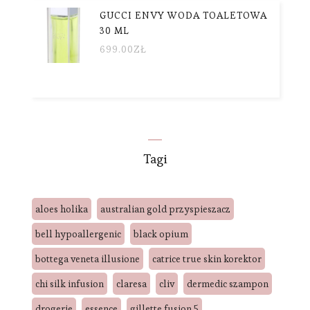
GUCCI ENVY WODA TOALETOWA
30 ML
699.00
ZŁ
Tagi
aloes holika
australian gold przyspieszacz
bell hypoallergenic
black opium
bottega veneta illusione
catrice true skin korektor
chi silk infusion
claresa
cliv
dermedic szampon
drogerie
essence
gillette fusion 5