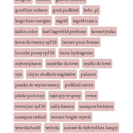
good bye redness
gosh podkład
hebe. pl
hugo boss energise
ingrid
ingrid team x
kallos color
karl lagerfeld perfumy
kosmetyczka
krem do twarzy spf 50
lacoste pour femme
la roche posay spf 50
lierac hydragenist
mybestpharm
mydełko do brwi
mydlo do brwi
nyx
olej ze słodkich migdałów
palmers
pianka do mycia twarzy
podklad catrice
płatki pod oczy
rajstopy w spray
revox
revox just spf 50
sally hansen
szampon biolaven
szampon radical
versace bright crystal
wcierka banfi
weleda
zestaw do hybryd bez lampy