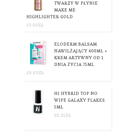
TWARZY W PŁYNIE
MAKE ME
HIGHLIGHTER GOLD
19.00
ZŁ
ELODERM BALSAM
NAWILŻAJĄCY 400ML +
KREM AKTYWNY OD 1
DNIA ŻYCIA 75ML
29.69
ZŁ
HI HYBRID TOP NO
WIPE GALAXY FLAKES
5ML
20.25
ZŁ