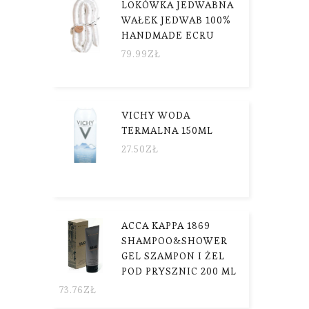
LOKÓWKA JEDWABNA
WAŁEK JEDWAB 100%
HANDMADE ECRU
79.99
ZŁ
VICHY WODA
TERMALNA 150ML
27.50
ZŁ
ACCA KAPPA 1869
SHAMPOO&SHOWER
GEL SZAMPON I ŻEL
POD PRYSZNIC 200 ML
73.76
ZŁ