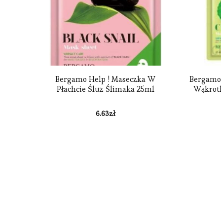
Bergamo Help ! Maseczka W
Bergamo
Płachcie Śluz Ślimaka 25ml
Wąkrotk
6.63
zł