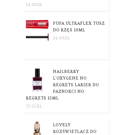
14.00
ZŁ
PUPA ULTRAFLEX TUSZ
DO RZĘS 10ML
24.99
ZŁ
NAILBERRY
L’OXYGENE NO
REGRETS LAKIER DO
PAZNOKCI NO
REGRETS 15ML
75.55
ZŁ
LOVELY
ROZŚWIETLACZ DO