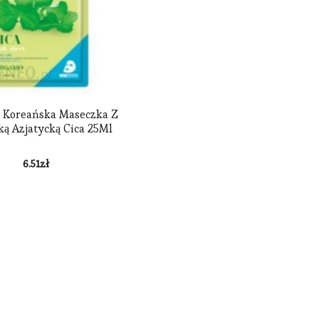
 Koreańska Maseczka Z
ą Azjatycką Cica 25Ml
6.51
zł