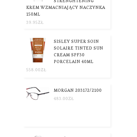
STRENGHTENING
KREM WZMACNIAJĄCY NACZYNKA
150ML
39.95
ZŁ
SISLEY SUPER SOIN
SOLAIRE TINTED SUN
CREAM SPF30
PORCELAIN 40ML
558.00
ZŁ
MORGAN 203172/2100
483.00
ZŁ