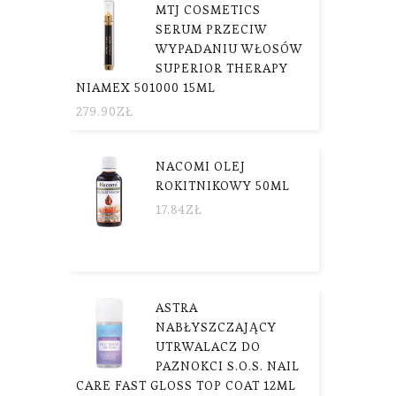
MTJ COSMETICS
SERUM PRZECIW
WYPADANIU WŁOSÓW
SUPERIOR THERAPY
NIAMEX 501000 15ML
279.90
ZŁ
NACOMI OLEJ
ROKITNIKOWY 50ML
17.84
ZŁ
ASTRA
NABŁYSZCZAJĄCY
UTRWALACZ DO
PAZNOKCI S.O.S. NAIL
CARE FAST GLOSS TOP COAT 12ML