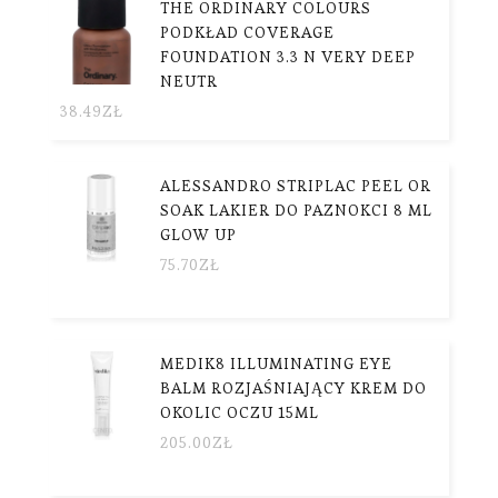
THE ORDINARY COLOURS
PODKŁAD COVERAGE
FOUNDATION 3.3 N VERY DEEP
NEUTR
38.49
ZŁ
ALESSANDRO STRIPLAC PEEL OR
SOAK LAKIER DO PAZNOKCI 8 ML
GLOW UP
75.70
ZŁ
MEDIK8 ILLUMINATING EYE
BALM ROZJAŚNIAJĄCY KREM DO
OKOLIC OCZU 15ML
205.00
ZŁ