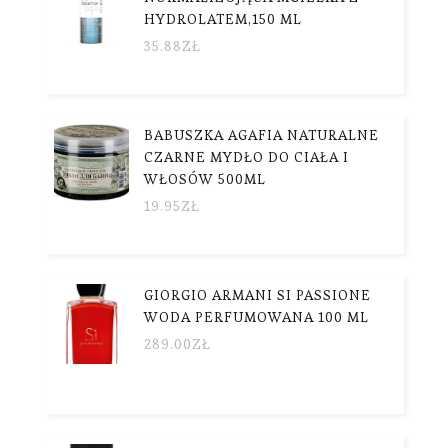
HYDROLATEM,150 ML
35.88
ZŁ
BABUSZKA AGAFIA NATURALNE
CZARNE MYDŁO DO CIAŁA I
WŁOSÓW 500ML
19.95
ZŁ
GIORGIO ARMANI SI PASSIONE
WODA PERFUMOWANA 100 ML
289.00
ZŁ