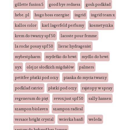
gillette fusion 5
good bye redness
gosh podkład
hebe. pl
hugo boss energise
ingrid
ingrid team x
kallos color
karl lagerfeld perfumy
kosmetyczka
krem do twarzy spf 50
lacoste pour femme
la roche posay spf 50
lierac hydragenist
mybestpharm
mydełko do brwi
mydlo do brwi
nyx
olej ze słodkich migdałów
palmers
petitfee płatki pod oczy
pianka do mycia twarzy
podklad catrice
płatki pod oczy
rajstopy w spray
regenerum do pięt
revox just spf 50
sally hansen
szampon biolaven
szampon radical
versace bright crystal
wcierka banfi
weleda
zestaw do hybryd bez lampy