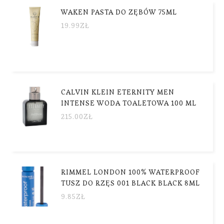
WAKEN PASTA DO ZĘBÓW 75ML
19.99
ZŁ
CALVIN KLEIN ETERNITY MEN
INTENSE WODA TOALETOWA 100 ML
215.00
ZŁ
RIMMEL LONDON 100% WATERPROOF
TUSZ DO RZĘS 001 BLACK BLACK 8ML
9.85
ZŁ