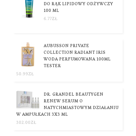
DO RĄK LIPIDOWY ODŻYWCZY
100 ML
6.77
ZŁ
AUBUSSON PRIVATE
COLLECTION RADIANT IRIS
WODA PERFUMOWANA 100ML
TESTER
50.99
ZŁ
DR. GRANDEL BEAUTYGEN
RENEW SERUM O
NATYCHMIASTOWYM DZIAŁANIU
W AMPUŁKACH 3X3 ML
302.00
ZŁ