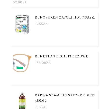
32.00
ZŁ
RENOPUREN ZATOKI HOT 7 SASZ.
17.55
ZŁ
BENETTON BEO1013 BEŻOWE
138.00
ZŁ
BARWA SZAMPON SKRZYP POLNY
480ML
7.92
ZŁ