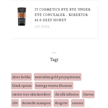
IT COSMETICS BYE BYE UNDER
EYE CONCEALER - KOREKTOR
43.0 DEEP HONEY
125.00
ZŁ
Tagi
aloes holika
australian gold przyspieszacz
black opium
bottega veneta illusione
catrice true skin korektor
chi silk infusion
claresa
cliv
dermedic szampon
drogerie
essence