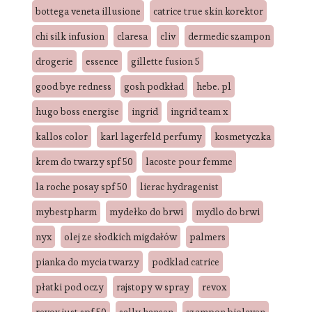
bottega veneta illusione
catrice true skin korektor
chi silk infusion
claresa
cliv
dermedic szampon
drogerie
essence
gillette fusion 5
good bye redness
gosh podkład
hebe. pl
hugo boss energise
ingrid
ingrid team x
kallos color
karl lagerfeld perfumy
kosmetyczka
krem do twarzy spf 50
lacoste pour femme
la roche posay spf 50
lierac hydragenist
mybestpharm
mydełko do brwi
mydlo do brwi
nyx
olej ze słodkich migdałów
palmers
pianka do mycia twarzy
podklad catrice
płatki pod oczy
rajstopy w spray
revox