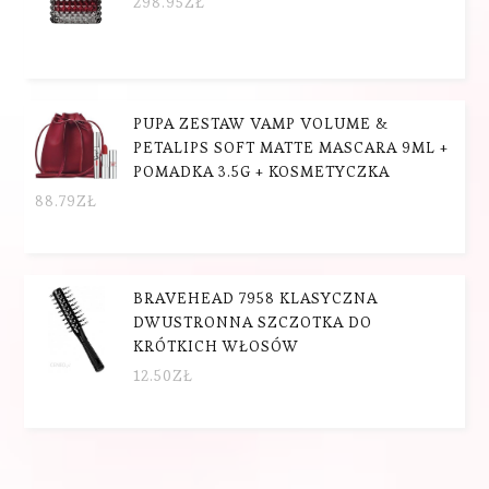
298.95
ZŁ
PUPA ZESTAW VAMP VOLUME &
PETALIPS SOFT MATTE MASCARA 9ML +
POMADKA 3.5G + KOSMETYCZKA
88.79
ZŁ
BRAVEHEAD 7958 KLASYCZNA
DWUSTRONNA SZCZOTKA DO
KRÓTKICH WŁOSÓW
12.50
ZŁ