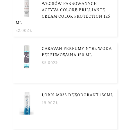
WŁOSÓW FARBOWANYCH -
ACTYVA COLORE BRILLIANTE
CREAM COLOR PROTECTION 125
ML
52.00
ZŁ
CARAVAN PERFUMY Nº 62 WODA
PERFUMOWANA 150 ML
85.00
ZŁ
LORIS M033 DEZODORANT 150ML
19.90
ZŁ