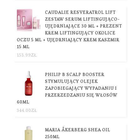
CAUDALIE RESVERATROL LIFT
ZESTAW SERUM LIFTINGUJĄCO-
UJĘDRNIAJĄCE 30 ML + PREZENT
KREM LIFTINGUJĄCY OKOLICE
OCZU 5 ML + UJĘDRNIAJĄCY KREM KASZMIR
15 ML
153.99
ZŁ
PHILIP B SCALP BOOSTER
STYMULUJĄCY OLEJEK
ZAPOBIEGAJĄCY WYPADANIU I
PRZERZEDZANIU SIĘ WŁOSÓW
60ML
344.00
ZŁ
MARIA ÅKERBERG SHEA OIL
250ML