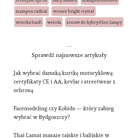
revox just spf 50
sally hansen
szampon biolaven
szampon radical
versace bright crystal
wcierka banfi
weleda
zestaw do hybryd bez lampy
Sprawdź najnowsze artykuły
Jak wybrać damską kurtkę motocyklową:
certyfikaty CE i AA, kevlar i streetwear z
ochroną
Facemodeling czy Kobido — który zabieg
wybrać w Bydgoszczy?
Thai Lamai masaże tajskie i balijskie w