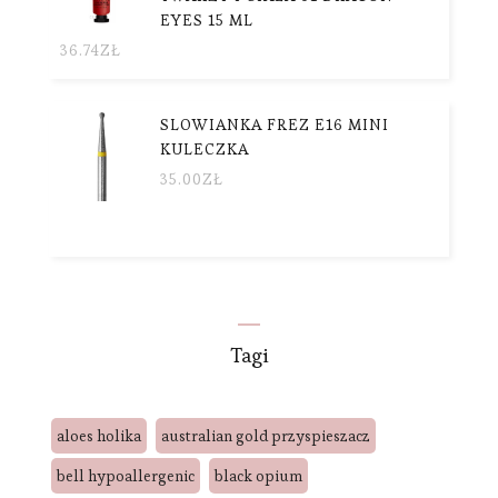
EYES 15 ML
36.74
ZŁ
SLOWIANKA FREZ E16 MINI
KULECZKA
35.00
ZŁ
Tagi
aloes holika
australian gold przyspieszacz
bell hypoallergenic
black opium