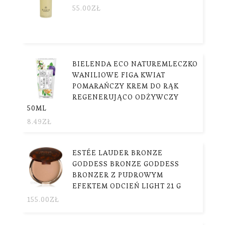
55.00
ZŁ
BIELENDA ECO NATUREMLECZKO
WANILIOWE FIGA KWIAT
POMARAŃCZY KREM DO RĄK
REGENERUJĄCO ODŻYWCZY
50ML
8.49
ZŁ
ESTÉE LAUDER BRONZE
GODDESS BRONZE GODDESS
BRONZER Z PUDROWYM
EFEKTEM ODCIEŃ LIGHT 21 G
155.00
ZŁ