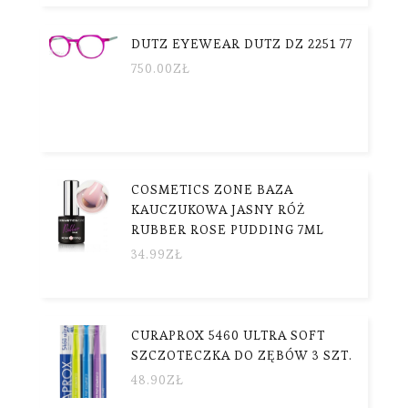
DUTZ EYEWEAR DUTZ DZ 2251 77
750.00
ZŁ
COSMETICS ZONE BAZA
KAUCZUKOWA JASNY RÓŻ
RUBBER ROSE PUDDING 7ML
34.99
ZŁ
CURAPROX 5460 ULTRA SOFT
SZCZOTECZKA DO ZĘBÓW 3 SZT.
48.90
ZŁ