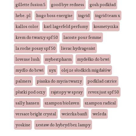
gillette fusion 5
good bye redness
gosh podkład
hebe. pl
hugo boss energise
ingrid
ingrid team x
kallos color
karl lagerfeld perfumy
kosmetyczka
krem do twarzy spf 50
lacoste pour femme
la roche posay spf 50
lierac hydragenist
lovense lush
mybestpharm
mydełko do brwi
mydlo do brwi
nyx
olej ze słodkich migdałów
palmers
pianka do mycia twarzy
podklad catrice
płatki pod oczy
rajstopy w spray
revox just spf 50
sally hansen
szampon biolaven
szampon radical
versace bright crystal
wcierka banfi
weleda
yoskine
zestaw do hybryd bez lampy