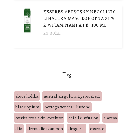
EKSPRES APTECZNY NEOCLINIC
LINACERA MAŚĆ KONOPNA 24 %
Z WITAMINAMI A I E, 100 ML
26.80
ZŁ
Tagi
aloes holika
australian gold przyspieszacz
black opium
bottega veneta illusione
catrice true skin korektor
chi silk infusion
claresa
cliv
dermedic szampon
drogerie
essence