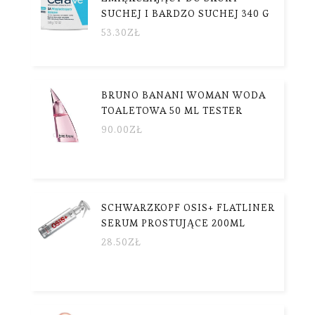
SUCHEJ I BARDZO SUCHEJ 340 G
53.30
ZŁ
BRUNO BANANI WOMAN WODA
TOALETOWA 50 ML TESTER
90.00
ZŁ
SCHWARZKOPF OSIS+ FLATLINER
SERUM PROSTUJĄCE 200ML
28.50
ZŁ