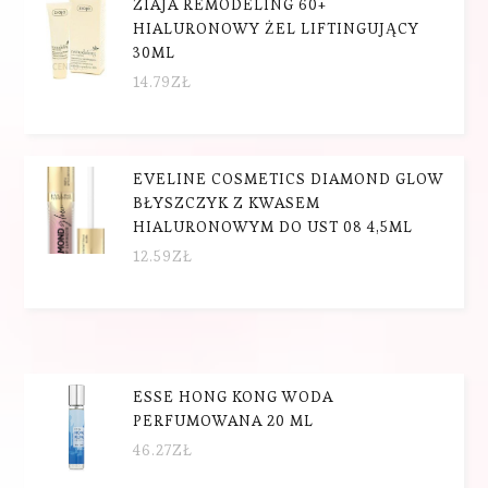
ZIAJA REMODELING 60+
HIALURONOWY ŻEL LIFTINGUJĄCY
30ML
14.79
ZŁ
EVELINE COSMETICS DIAMOND GLOW
BŁYSZCZYK Z KWASEM
HIALURONOWYM DO UST 08 4,5ML
12.59
ZŁ
ESSE HONG KONG WODA
PERFUMOWANA 20 ML
46.27
ZŁ