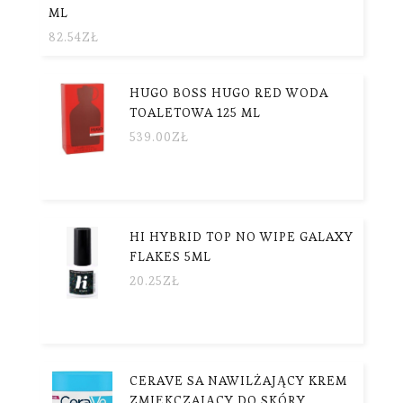
ML
82.54
ZŁ
HUGO BOSS HUGO RED WODA
TOALETOWA 125 ML
539.00
ZŁ
HI HYBRID TOP NO WIPE GALAXY
FLAKES 5ML
20.25
ZŁ
CERAVE SA NAWILŻAJĄCY KREM
ZMIĘKCZAJĄCY DO SKÓRY