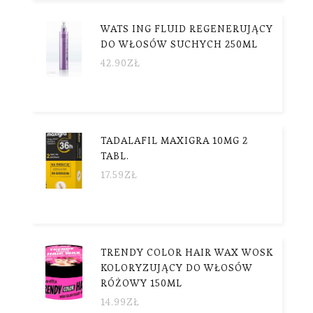
WATS ING FLUID REGENERUJĄCY
DO WŁOSÓW SUCHYCH 250ML
42.90
ZŁ
TADALAFIL MAXIGRA 10MG 2
TABL.
17.59
ZŁ
TRENDY COLOR HAIR WAX WOSK
KOLORYZUJĄCY DO WŁOSÓW
RÓŻOWY 150ML
14.99
ZŁ