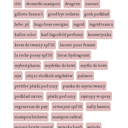
cliv
dermedic szampon
drogerie
essence
gillette fusion 5
good bye redness
gosh podkład
hebe. pl
hugo boss energise
ingrid
ingrid team x
kallos color
karl lagerfeld perfumy
kosmetyczka
krem do twarzy spf 50
lacoste pour femme
la roche posay spf 50
lierac hydragenist
mybestpharm
mydełko do brwi
mydlo do brwi
nyx
olej ze słodkich migdałów
palmers
petitfee płatki pod oczy
pianka do mycia twarzy
podklad catrice
płatki pod oczy
rajstopy w spray
regenerum do pięt
revox just spf 50
sally hansen
szampon biolaven
szampon radical
versace bright crystal
wcierka banfi
weleda