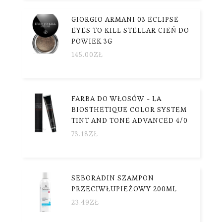
GIORGIO ARMANI 03 ECLIPSE
EYES TO KILL STELLAR CIEŃ DO
POWIEK 3G
145.00
ZŁ
FARBA DO WŁOSÓW - LA
BIOSTHETIQUE COLOR SYSTEM
TINT AND TONE ADVANCED 4/0
73.18
ZŁ
SEBORADIN SZAMPON
PRZECIWŁUPIEŻOWY 200ML
23.49
ZŁ