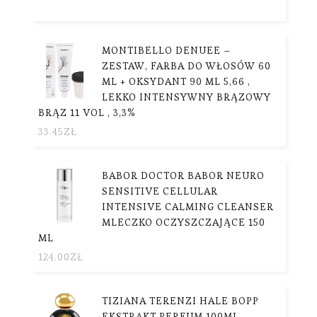
MONTIBELLO DENUEE –
ZESTAW, FARBA DO WŁOSÓW 60
ML + OKSYDANT 90 ML 5,66 ,
LEKKO INTENSYWNY BRĄZOWY
BRĄZ 11 VOL , 3,3%
33.45
ZŁ
BABOR DOCTOR BABOR NEURO
SENSITIVE CELLULAR
INTENSIVE CALMING CLEANSER
MLECZKO OCZYSZCZAJĄCE 150
ML
124.00
ZŁ
TIZIANA TERENZI HALE BOPP
EKSTRAKT PERFUM 100ML