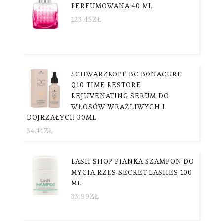
PERFUMOWANA 40 ML
123.45
ZŁ
SCHWARZKOPF BC BONACURE
Q10 TIME RESTORE
REJUVENATING SERUM DO
WŁOSÓW WRAŻLIWYCH I
DOJRZAŁYCH 30ML
34.41
ZŁ
LASH SHOP PIANKA SZAMPON DO
MYCIA RZĘS SECRET LASHES 100
ML
33.99
ZŁ