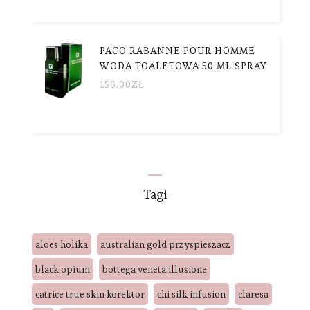
PACO RABANNE POUR HOMME
WODA TOALETOWA 50 ML SPRAY
156.00
ZŁ
Tagi
aloes holika
australian gold przyspieszacz
black opium
bottega veneta illusione
catrice true skin korektor
chi silk infusion
claresa