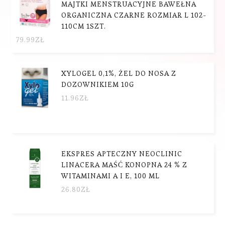
MAJTKI MENSTRUACYJNE BAWEŁNA
ORGANICZNA CZARNE ROZMIAR L 102-
110CM 1SZT.
79.99
ZŁ
XYLOGEL 0,1%, ŻEL DO NOSA Z
DOZOWNIKIEM 10G
11.96
ZŁ
EKSPRES APTECZNY NEOCLINIC
LINACERA MAŚĆ KONOPNA 24 % Z
WITAMINAMI A I E, 100 ML
26.80
ZŁ