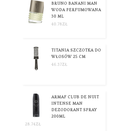
BRUNO BANANI MAN
WODA PERFUMOWANA
30 ML
40.78
ZŁ
TITANIA SZCZOTKA DO
WŁOSÓW 25 CM
46.37
ZŁ
ARMAF CLUB DE NUIT
INTENSE MAN
DEZODORANT SPRAY
200ML
28.74
ZŁ