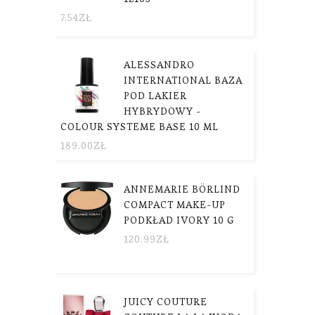
7.54
ZŁ
ALESSANDRO
INTERNATIONAL BAZA
POD LAKIER
HYBRYDOWY -
COLOUR SYSTEME BASE 10 ML
189.00
ZŁ
ANNEMARIE BÖRLIND
COMPACT MAKE-UP
PODKŁAD IVORY 10 G
120.99
ZŁ
JUICY COUTURE