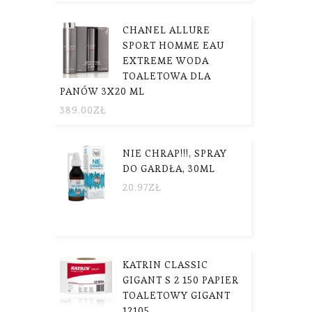
CHANEL ALLURE
SPORT HOMME EAU
EXTREME WODA
TOALETOWA DLA
PANÓW 3X20 ML
389.00
ZŁ
NIE CHRAP!!!, SPRAY
DO GARDŁA, 30ML
20.97
ZŁ
KATRIN CLASSIC
GIGANT S 2 150 PAPIER
TOALETOWY GIGANT
12105