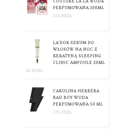
COUTURE LA LA WODA
PERFUMOWANA 100ML
136.88
ZŁ
LA'DOR SERUM DO
WŁOSÓW NA NOC Z
KERATYNĄ SLEEPING
CLINIC AMPOULE 20ML
16.89
ZŁ
CAROLINA HERRERA
BAD BOY WODA
PERFUMOWANA 50 ML
273.19
ZŁ