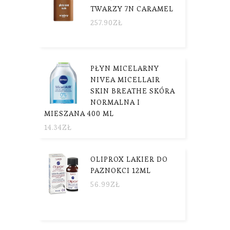
TWARZY 7N CARAMEL
257.90
ZŁ
PŁYN MICELARNY
NIVEA MICELLAIR
SKIN BREATHE SKÓRA
NORMALNA I
MIESZANA 400 ML
14.34
ZŁ
OLIPROX LAKIER DO
PAZNOKCI 12ML
56.99
ZŁ