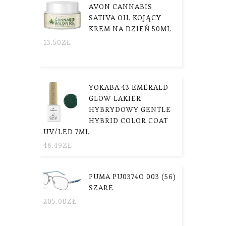
AVON CANNABIS
SATIVA OIL KOJĄCY
KREM NA DZIEŃ 50ML
13.50
ZŁ
YOKABA 43 EMERALD
GLOW LAKIER
HYBRYDOWY GENTLE
HYBRID COLOR COAT
UV/LED 7ML
48.49
ZŁ
PUMA PU0374O 003 (56)
SZARE
205.00
ZŁ