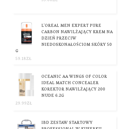
L'OREAL MEN EXPERT PURE
CARBON NAWILŻAJĄCY KREM NA
DZIEŃ PRZECIW
NIEDOSKONAŁOŚCIOM SKÓRY 50
G
59.18
ZŁ
OCEANIC AA WINGS OF COLOR
IDEAL MATCH CONCEALER
KOREKTOR NAWILŻAJĄCY 200
NUDE 6.2G
29.99
ZŁ
IBD ZESTAW STARTOWY
PROFESSIONAL W KUFERKU