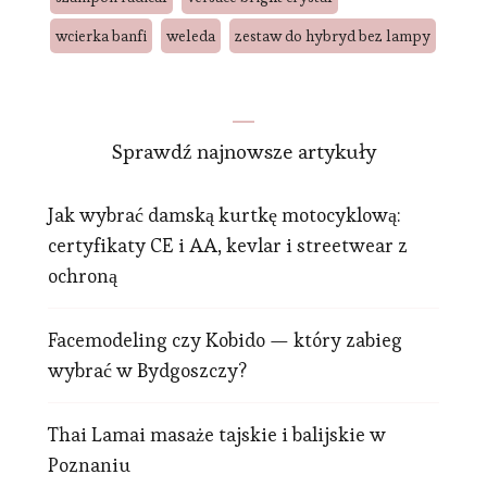
wcierka banfi
weleda
zestaw do hybryd bez lampy
Sprawdź najnowsze artykuły
Jak wybrać damską kurtkę motocyklową:
certyfikaty CE i AA, kevlar i streetwear z
ochroną
Facemodeling czy Kobido — który zabieg
wybrać w Bydgoszczy?
Thai Lamai masaże tajskie i balijskie w
Poznaniu