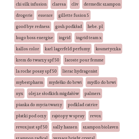
chi silk infusion
claresa
cliv
dermedic szampon
drogerie
essence
gillette fusion 5
good bye redness
gosh podkład
hebe. pl
hugo boss energise
ingrid
ingrid team x
kallos color
karl lagerfeld perfumy
kosmetyczka
krem do twarzy spf 50
lacoste pour femme
la roche posay spf 50
lierac hydragenist
mybestpharm
mydełko do brwi
mydlo do brwi
nyx
olej ze słodkich migdałów
palmers
pianka do mycia twarzy
podklad catrice
płatki pod oczy
rajstopy w spray
revox
revox just spf 50
sally hansen
szampon biolaven
szampon radical
versace bright crystal