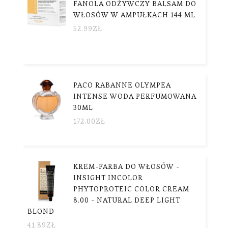
FANOLA ODŻYWCZY BALSAM DO
WŁOSÓW W AMPUŁKACH 144 ML
52.99
ZŁ
PACO RABANNE OLYMPEA
INTENSE WODA PERFUMOWANA
30ML
172.00
ZŁ
KREM-FARBA DO WŁOSÓW -
INSIGHT INCOLOR
PHYTOPROTEIC COLOR CREAM
8.00 - NATURAL DEEP LIGHT
BLOND
41.89
ZŁ