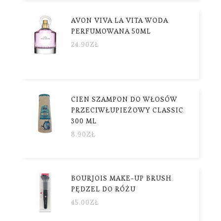
AVON VIVA LA VITA WODA
PERFUMOWANA 50ML
24.90
ZŁ
CIEN SZAMPON DO WŁOSÓW
PRZECIWŁUPIEŻOWY CLASSIC
300 ML
8.90
ZŁ
BOURJOIS MAKE-UP BRUSH
PĘDZEL DO RÓŻU
45.00
ZŁ