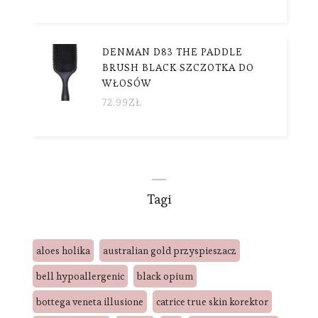
DENMAN D83 THE PADDLE
BRUSH BLACK SZCZOTKA DO
WŁOSÓW
72.99
ZŁ
Tagi
aloes holika
australian gold przyspieszacz
bell hypoallergenic
black opium
bottega veneta illusione
catrice true skin korektor