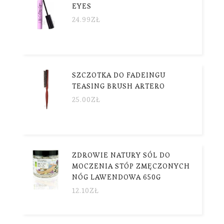
EYES
24.99
ZŁ
SZCZOTKA DO FADEINGU
TEASING BRUSH ARTERO
25.00
ZŁ
ZDROWIE NATURY SÓL DO
MOCZENIA STÓP ZMĘCZONYCH
NÓG LAWENDOWA 650G
12.10
ZŁ