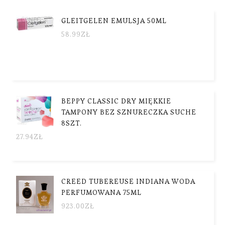
GLEITGELEN EMULSJA 50ML
58.99
ZŁ
BEPPY CLASSIC DRY MIĘKKIE
TAMPONY BEZ SZNURECZKA SUCHE
8SZT.
27.94
ZŁ
CREED TUBEREUSE INDIANA WODA
PERFUMOWANA 75ML
923.00
ZŁ