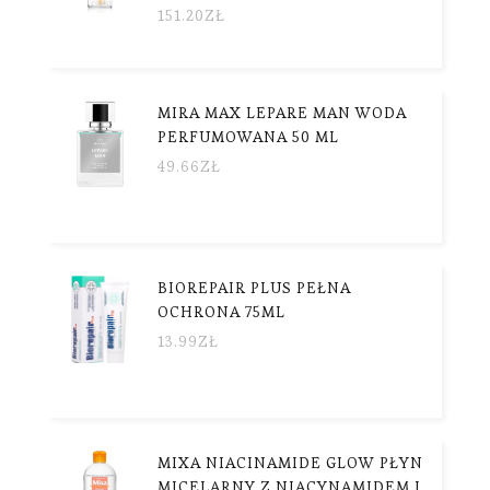
151.20
ZŁ
MIRA MAX LEPARE MAN WODA
PERFUMOWANA 50 ML
49.66
ZŁ
BIOREPAIR PLUS PEŁNA
OCHRONA 75ML
13.99
ZŁ
MIXA NIACINAMIDE GLOW PŁYN
MICELARNY Z NIACYNAMIDEM I