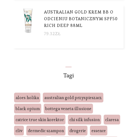
AUSTRALIAN GOLD KREM BB O
ODCIENIU BOTANICZNYM SPF50
RICH DEEP 88ML
79.32
ZŁ
Tagi
aloes holika
australian gold przyspieszacz
black opium
bottega veneta illusione
catrice true skin korektor
chi silk infusion
claresa
cliv
dermedic szampon
drogerie
essence