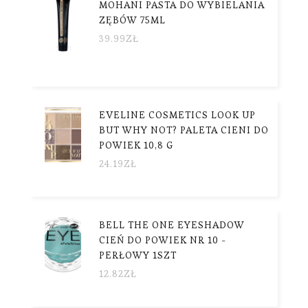
MOHANI PASTA DO WYBIELANIA
ZĘBÓW 75ML
39.99
ZŁ
EVELINE COSMETICS LOOK UP
BUT WHY NOT? PALETA CIENI DO
POWIEK 10,8 G
24.19
ZŁ
BELL THE ONE EYESHADOW
CIEŃ DO POWIEK NR 10 -
PERŁOWY 1SZT
12.82
ZŁ