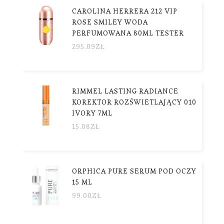
CAROLINA HERRERA 212 VIP
ROSE SMILEY WODA
PERFUMOWANA 80ML TESTER
295.09
ZŁ
RIMMEL LASTING RADIANCE
KOREKTOR ROZŚWIETLAJĄCY 010
IVORY 7ML
15.08
ZŁ
ORPHICA PURE SERUM POD OCZY
15 ML
99.00
ZŁ