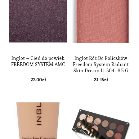
Inglot – Cień do powiek
Inglot Róż Do Policzków
FREEDOM SYSTEM AMC
Freedom System Radiant
Skin Dream It. 304 , 6.5 G
22.00
zł
31.45
zł