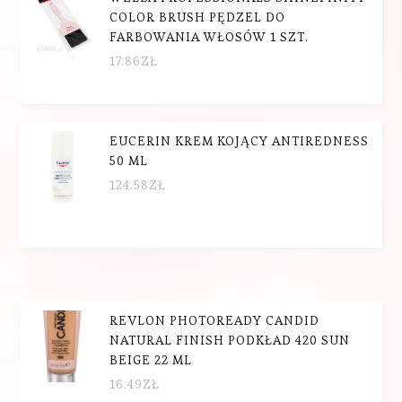
COLOR BRUSH PĘDZEL DO
FARBOWANIA WŁOSÓW 1 SZT.
17.86
ZŁ
EUCERIN KREM KOJĄCY ANTIREDNESS
50 ML
124.58
ZŁ
REVLON PHOTOREADY CANDID
NATURAL FINISH PODKŁAD 420 SUN
BEIGE 22 ML
16.49
ZŁ