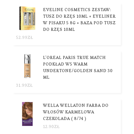
EVELINE COSMETICS ZESTAW:
TUSZ DO RZĘS 10ML + EYELINER
W PISAKU 5 8G + BAZA POD TUSZ
DO RZĘS 10ML
52.99
ZŁ
L'OREAL PARIS TRUE MATCH
PODKŁAD W5 WARM
UNDERTONE/GOLDEN SAND 30
ML
31.99
ZŁ
WELLA WELLATON FARBA DO
WŁOSÓW KARMELOWA
CZEKOLADA ( 8/74 )
12.90
ZŁ