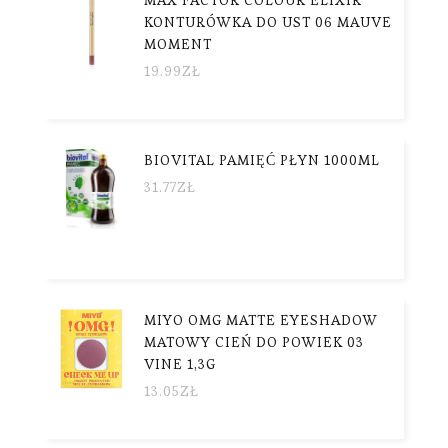
MAX FACTOR COLOUR ELIXIR
KONTURÓWKA DO UST 06 MAUVE
MOMENT
19.99
ZŁ
BIOVITAL PAMIĘĆ PŁYN 1000ML
31.77
ZŁ
MIYO OMG MATTE EYESHADOW
MATOWY CIEŃ DO POWIEK 03
VINE 1,3G
13.05
ZŁ