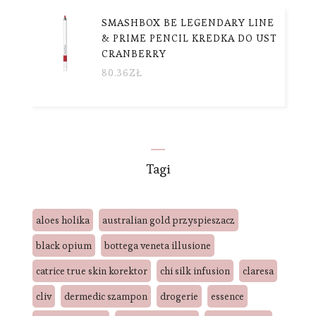
SMASHBOX BE LEGENDARY LINE
& PRIME PENCIL KREDKA DO UST
CRANBERRY
80.36
ZŁ
Tagi
aloes holika
australian gold przyspieszacz
black opium
bottega veneta illusione
catrice true skin korektor
chi silk infusion
claresa
cliv
dermedic szampon
drogerie
essence