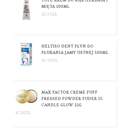
YOPE KREM DO RĄK HERBATA I
MIĘTA 100ML
22.39
ZŁ
HELTISO DENT PŁYN DO
PŁUKANIA JAMY USTNEJ 500ML
16.99
ZŁ
MAX FACTOR CREME PUFF
PRESSED POWDER PUDER 55
CANDLE GLOW 21G
47.20
ZŁ