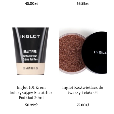
43.00
zł
53.59
zł
Inglot 101 Krem
Inglot Rozświetlacz do
koloryzujący Beautifier
twarzy i ciała 04
Podkład 30ml
50.39
zł
75.00
zł