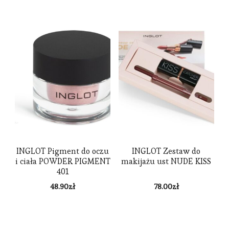
INGLOT Pigment do oczu
INGLOT Zestaw do
i ciała POWDER PIGMENT
makijażu ust NUDE KISS
401
48.90
zł
78.00
zł