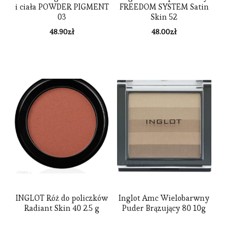
i ciała POWDER PIGMENT
FREEDOM SYSTEM Satin
03
Skin 52
48.90
zł
48.00
zł
INGLOT Róż do policzków
Inglot Amc Wielobarwny
Radiant Skin 40 2.5 g
Puder Brązujący 80 10g