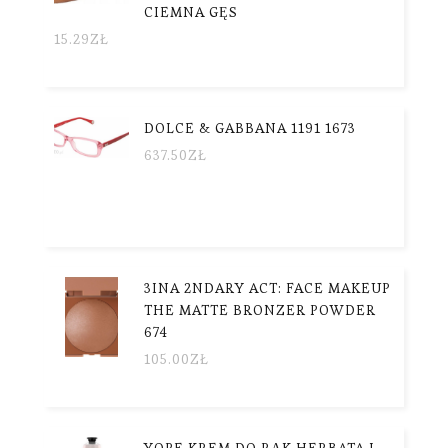
CIEMNA GĘS
15.29
ZŁ
DOLCE & GABBANA 1191 1673
637.50
ZŁ
3INA 2NDARY ACT: FACE MAKEUP
THE MATTE BRONZER POWDER
674
105.00
ZŁ