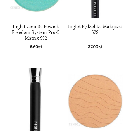
Inglot Cień Do Powiek
Inglot Pędzel Do Makijażu
Freedom System Pro-5
52S
Matrix 992
6.60
zł
37.00
zł