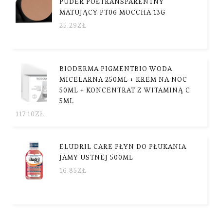
PUDER PÓŁTRANSPARENTNY
MATUJĄCY PT06 MOCCHA 13G
25.29
ZŁ
BIODERMA PIGMENTBIO WODA
MICELARNA 250ML + KREM NA NOC
50ML + KONCENTRAT Z WITAMINĄ C
5ML
117.10
ZŁ
ELUDRIL CARE PŁYN DO PŁUKANIA
JAMY USTNEJ 500ML
16.85
ZŁ