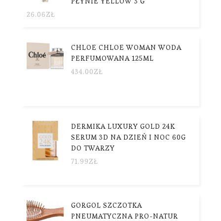
PŁYNIE YELLOW 3 G
26.06
ZŁ
CHLOE CHLOE WOMAN WODA
PERFUMOWANA 125ML
434.00
ZŁ
DERMIKA LUXURY GOLD 24K
SERUM 3D NA DZIEŃ I NOC 60G
DO TWARZY
71.99
ZŁ
GORGOL SZCZOTKA
PNEUMATYCZNA PRO-NATUR