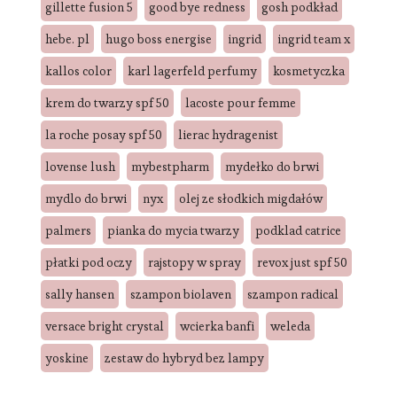
gillette fusion 5
good bye redness
gosh podkład
hebe. pl
hugo boss energise
ingrid
ingrid team x
kallos color
karl lagerfeld perfumy
kosmetyczka
krem do twarzy spf 50
lacoste pour femme
la roche posay spf 50
lierac hydragenist
lovense lush
mybestpharm
mydełko do brwi
mydlo do brwi
nyx
olej ze słodkich migdałów
palmers
pianka do mycia twarzy
podklad catrice
płatki pod oczy
rajstopy w spray
revox just spf 50
sally hansen
szampon biolaven
szampon radical
versace bright crystal
wcierka banfi
weleda
yoskine
zestaw do hybryd bez lampy