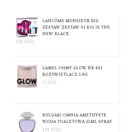
LANCÔME MONSIEUR BIG
ZESTAW ZESTAW 01 BIG IS THE
NEW BLACK
108.40
ZŁ
LAMEL OHMY GLOW NR 401
ROZŚWIETLACZ 3,8G
17.27
ZŁ
BULGARI OMNIA AMETHYSTE
WODA TOALETOWA 25ML SPRAY
198.93
ZŁ