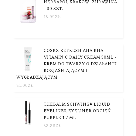
HERBAPOL KRAKÓW: ŻURAWINA
- 30 SZT.
15.99
ZŁ
COSRX REFRESH AHA BHA
VITAMIN C DAILY CREAM 50ML -
KREM DO TWARZY O DZIAŁANIU
ROZJAŚNIAJĄCYM I
WYGŁADZAJĄCYM
81.00
ZŁ
THEBALM SCHWING® LIQUID
EYELINER EYELINER ODCIEŃ
PURPLE 1.7 ML
58.86
ZŁ