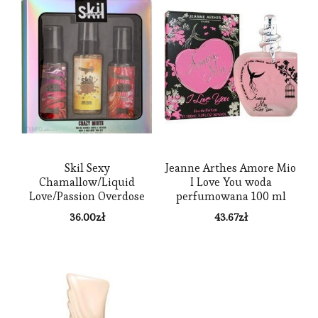
Skil Sexy
Jeanne Arthes Amore Mio
Chamallow/Liquid
I Love You woda
Love/Passion Overdose
perfumowana 100 ml
Mgiełki Do Ciała
36.00
zł
43.67
zł