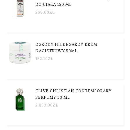
DO CIAŁA 150 ML
268.00
ZŁ
OGRODY HILDEGARDY KREM
NAGIETKOWY 50ML
152.10
ZŁ
CLIVE CHRISTIAN CONTEMPORARY
PERFUMY 50 ML
2 059.00
ZŁ