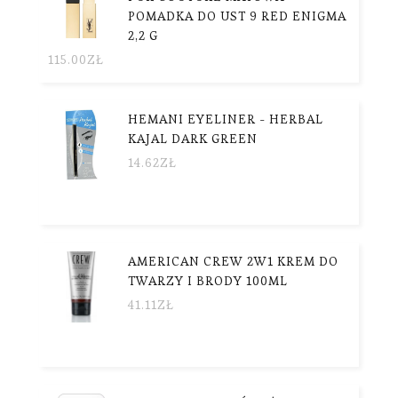
POMADKA DO UST 9 RED ENIGMA
2,2 G
115.00
ZŁ
HEMANI EYELINER - HERBAL
KAJAL DARK GREEN
14.62
ZŁ
AMERICAN CREW 2W1 KREM DO
TWARZY I BRODY 100ML
41.11
ZŁ