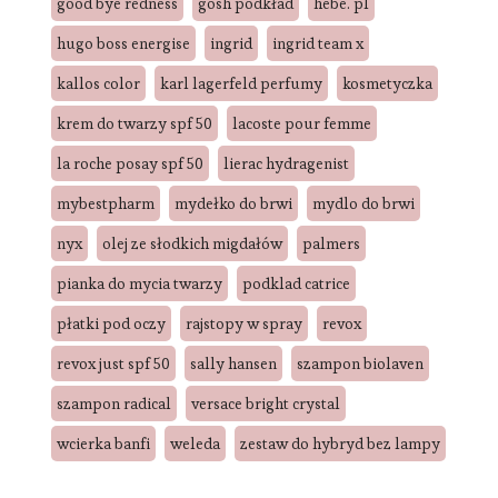
good bye redness
gosh podkład
hebe. pl
hugo boss energise
ingrid
ingrid team x
kallos color
karl lagerfeld perfumy
kosmetyczka
krem do twarzy spf 50
lacoste pour femme
la roche posay spf 50
lierac hydragenist
mybestpharm
mydełko do brwi
mydlo do brwi
nyx
olej ze słodkich migdałów
palmers
pianka do mycia twarzy
podklad catrice
płatki pod oczy
rajstopy w spray
revox
revox just spf 50
sally hansen
szampon biolaven
szampon radical
versace bright crystal
wcierka banfi
weleda
zestaw do hybryd bez lampy