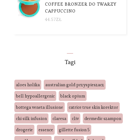
COFFEE BRONZER DO TWARZY
CAPPUCCINO
44.57
ZŁ
Tagi
aloes holika
australian gold przyspieszacz
bell hypoallergenic
black opium
bottega veneta illusione
catrice true skin korektor
chi silk infusion
claresa
cliv
dermedic szampon
drogerie
essence
gillette fusion 5