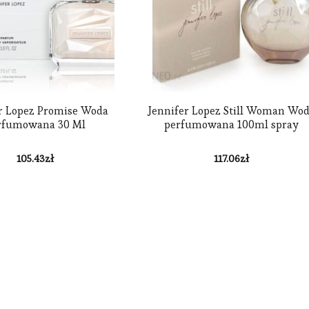
r Lopez Promise Woda
Jennifer Lopez Still Woman Wo
rfumowana 30 Ml
perfumowana 100ml spray
105.43
zł
117.06
zł