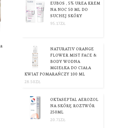
EUBOS , 5% UREA KREM
NA NOC 50 ML DO
SUCHEJ SKÓRY
95.17
ZŁ
da
NATURATIV ORANGE
FLOWER MIST FACE &
BODY WODNA
MGIEŁKA DO CIAŁA
KWIAT POMARAŃCZY 100 ML
28.50
ZŁ
OKTASEPTAL AEROZOL
NA SKÓRĘ ROZTWÓR
250ML
20.71
ZŁ