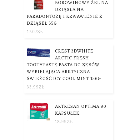
BOROWINOWY ŻEL NA
DZIĄSŁA NA
PARADONTOZĘ I KRWAWIENIE Z
DZIĄSEŁ 35G
17.07
ZŁ
CREST 3DWHITE
ARCTIC FRESH
TOOTHPASTE PASTA DO ZĘBÓW
WYBIELAJĄCA ARKTYCZNA
ŚWIEŻOŚĆ ICY COOL MINT 156G
33.99
ZŁ
ARTRESAN OPTIMA 90
KAPSUŁEK
18.99
ZŁ