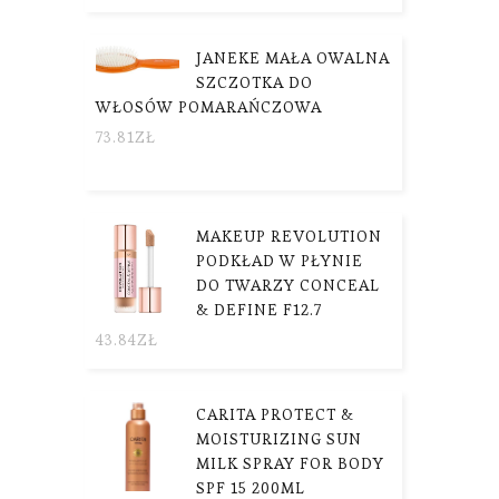
JANEKE MAŁA OWALNA
SZCZOTKA DO
WŁOSÓW POMARAŃCZOWA
73.81
ZŁ
MAKEUP REVOLUTION
PODKŁAD W PŁYNIE
DO TWARZY CONCEAL
& DEFINE F12.7
43.84
ZŁ
CARITA PROTECT &
MOISTURIZING SUN
MILK SPRAY FOR BODY
SPF 15 200ML