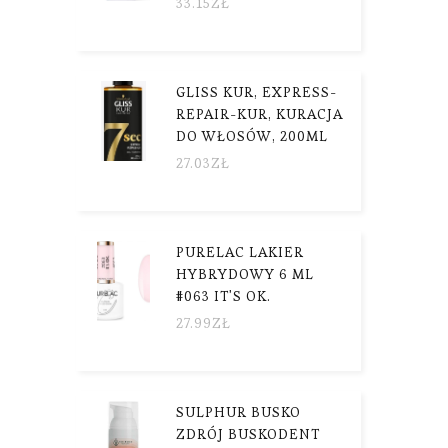
33.15
ZŁ
GLISS KUR, EXPRESS-
REPAIR-KUR, KURACJA
DO WŁOSÓW, 200ML
27.03
ZŁ
PURELAC LAKIER
HYBRYDOWY 6 ML
#063 IT'S OK.
27.99
ZŁ
SULPHUR BUSKO
ZDRÓJ BUSKODENT