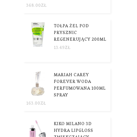
368.00
ZŁ
TOŁPA ŻEL POD
PRYSZNIC
REGENERUJĄCY 200ML
13.49
ZŁ
MARIAH CAREY
FOREVER WODA
PERFUMOWANA 100ML
SPRAY
163.00
ZŁ
KIKO MILANO 3D
HYDRA LIPGLOSS
ZMIĘKCZAJĄCY