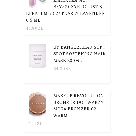
BŁYSZCZYK DO UST Z
EFEKTEM 3D 27 PEARLY LAVENDER
6.5 ML
43.80
ZŁ
BY BANGERHEAD SOFT
SPOT SOFTENING HAIR
MASK 200ML
64.00
ZŁ
MAKEUP REVOLUTION
BRONZER DO TWARZY
MEGA BRONZER 02
WARM
16.14
ZŁ