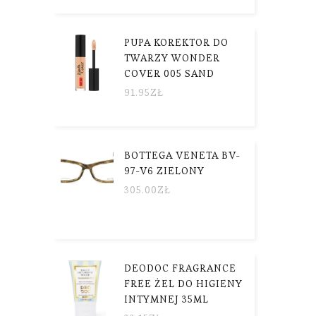
PUPA KOREKTOR DO
TWARZY WONDER
COVER 005 SAND
91.95
ZŁ
BOTTEGA VENETA BV-
97-V6 ZIELONY
305.00
ZŁ
DEODOC FRAGRANCE
FREE ŻEL DO HIGIENY
INTYMNEJ 35ML