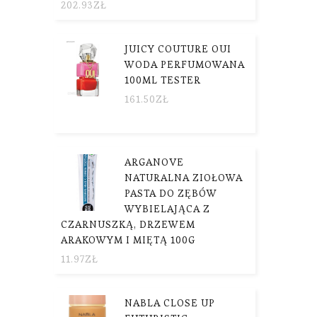
202.93
ZŁ
JUICY COUTURE OUI
WODA PERFUMOWANA
100ML TESTER
161.50
ZŁ
ARGANOVE
NATURALNA ZIOŁOWA
PASTA DO ZĘBÓW
WYBIELAJĄCA Z
CZARNUSZKĄ, DRZEWEM
ARAKOWYM I MIĘTĄ 100G
11.97
ZŁ
NABLA CLOSE UP