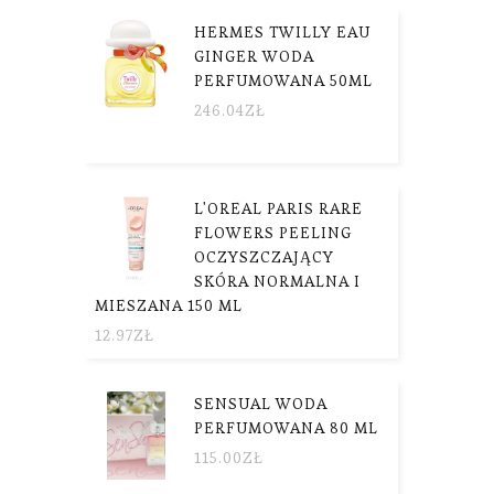
HERMES TWILLY EAU
GINGER WODA
PERFUMOWANA 50ML
246.04
ZŁ
L'OREAL PARIS RARE
FLOWERS PEELING
OCZYSZCZAJĄCY
SKÓRA NORMALNA I
MIESZANA 150 ML
12.97
ZŁ
SENSUAL WODA
PERFUMOWANA 80 ML
115.00
ZŁ