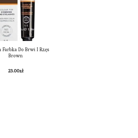
n Farbka Do Brwi I Rzęs
Brown
23.00
zł