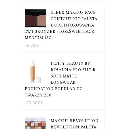
SLEEK MAKEUP FACE
CONTOUR KIT PALETA
DO KONTUROWANIA
2W1 BRONZER + ROZŚWIETLACZ
MEDIUM 13G
36.70
ZŁ
FENTY BEAUTY BY
RIHANNA PRO FILT'R
SOFT MATTE
LONGWEAR
FOUNDATION PODKŁAD DO
TWARZY 260
170.00
ZŁ
MAKEUP REVOLUTION
REVOLUTION PALETA