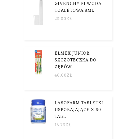
GIVENCHY PI WODA
TOALETOWA 8ML
23.00
ZŁ
ELMEX JUNIOR
SZCZOTECZKA DO
ZĘBÓW
46.00
ZŁ
LABOFARM TABLETKI
USPOKAJAJĄCE X 60
TABL
13.76
ZŁ