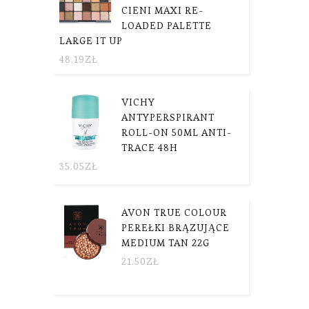
CIENI MAXI RE-
LOADED PALETTE
LARGE IT UP
48.19
ZŁ
VICHY
ANTYPERSPIRANT
ROLL-ON 50ML ANTI-
TRACE 48H
35.05
ZŁ
AVON TRUE COLOUR
PEREŁKI BRĄZUJĄCE
MEDIUM TAN 22G
21.50
ZŁ