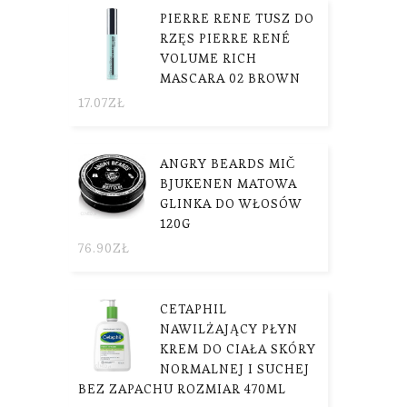
PIERRE RENE TUSZ DO
RZĘS PIERRE RENÉ
VOLUME RICH
MASCARA 02 BROWN
17.07
ZŁ
ANGRY BEARDS MIČ
BJUKENEN MATOWA
GLINKA DO WŁOSÓW
120G
76.90
ZŁ
CETAPHIL
NAWILŻAJĄCY PŁYN
KREM DO CIAŁA SKÓRY
NORMALNEJ I SUCHEJ
BEZ ZAPACHU ROZMIAR 470ML