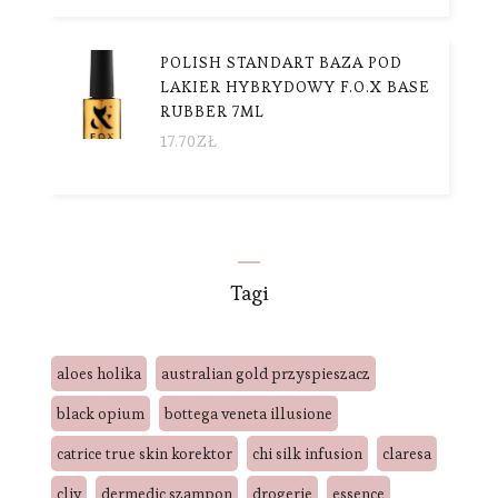
POLISH STANDART BAZA POD
LAKIER HYBRYDOWY F.O.X BASE
RUBBER 7ML
17.70
ZŁ
Tagi
aloes holika
australian gold przyspieszacz
black opium
bottega veneta illusione
catrice true skin korektor
chi silk infusion
claresa
cliv
dermedic szampon
drogerie
essence