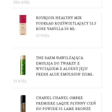
206.49
ZŁ
BOURJOIS HEALTHY MIX
PODKŁAD ROZŚWIETLAJĄCY 51.5
ROSE VANILLA 30 ML
27.90
ZŁ
THE SAEM NAWILŻAJĄCA
EMULSJA DO TWARZY Z
WYCIĄGIEM Z ALOESU JEJU
FRESH ALOE EMULSION 155ML
31.87
ZŁ
CHANEL CHANEL OMBRE
PREMIERE LAQUE PŁYNNY CIEŃ
DO POWIEK 33 LAME BRONZE