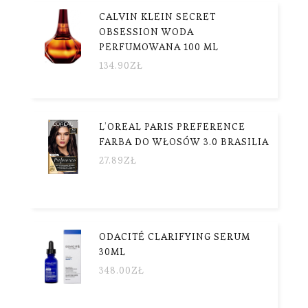
CALVIN KLEIN SECRET
OBSESSION WODA
PERFUMOWANA 100 ML
134.90
ZŁ
L’OREAL PARIS PREFERENCE
FARBA DO WŁOSÓW 3.0 BRASILIA
27.89
ZŁ
ODACITÉ CLARIFYING SERUM
30ML
348.00
ZŁ