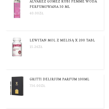
ALVAREZ GOMEZ RUBÍ FEMME WODA
PERFUMOWANA 30 ML
40.00
ZŁ
LEWITAN MOL Z MELISĄ X 200 TABL
15.24
ZŁ
GRITTI DELIRIUM PARFUM 100ML
736.00
ZŁ