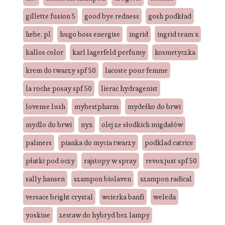
gillette fusion 5
good bye redness
gosh podkład
hebe. pl
hugo boss energise
ingrid
ingrid team x
kallos color
karl lagerfeld perfumy
kosmetyczka
krem do twarzy spf 50
lacoste pour femme
la roche posay spf 50
lierac hydragenist
lovense lush
mybestpharm
mydełko do brwi
mydlo do brwi
nyx
olej ze słodkich migdałów
palmers
pianka do mycia twarzy
podklad catrice
płatki pod oczy
rajstopy w spray
revox just spf 50
sally hansen
szampon biolaven
szampon radical
versace bright crystal
wcierka banfi
weleda
yoskine
zestaw do hybryd bez lampy