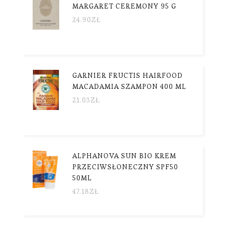
MARGARET CEREMONY 95 G
24.90
ZŁ
GARNIER FRUCTIS HAIRFOOD
MACADAMIA SZAMPON 400 ML
21.03
ZŁ
ALPHANOVA SUN BIO KREM
PRZECIWSŁONECZNY SPF50
50ML
47.18
ZŁ