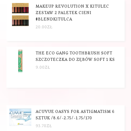
MAKEUP REVOLUTION X KITULEC
ZESTAW 2 PALETEK CIENI
#BLENDKITULCA
20.00
ZŁ
THE ECO GANG TOOTHBRUSH SOFT
SZCZOTECZKA DO ZĘBÓW SOFT 1 KS
9.00
ZŁ
ACUVUE OASYS FOR ASTIGMATISM 6
SZTUK /8.6/-2.75/-1.75/170
93.70
ZŁ