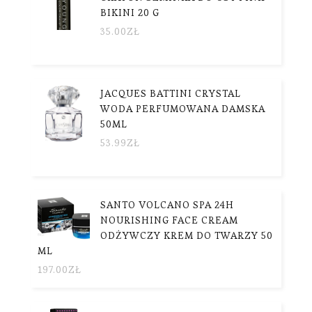
BIKINI 20 G
35.00
ZŁ
JACQUES BATTINI CRYSTAL
WODA PERFUMOWANA DAMSKA
50ML
53.99
ZŁ
SANTO VOLCANO SPA 24H
NOURISHING FACE CREAM
ODŻYWCZY KREM DO TWARZY 50
ML
197.00
ZŁ