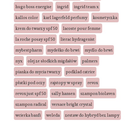
hugo boss energise
ingrid
ingrid team x
kallos color
karl lagerfeld perfumy
kosmetyczka
krem do twarzy spf 50
lacoste pour femme
la roche posay spf 50
lierac hydragenist
mybestpharm
mydełko do brwi
mydlo do brwi
nyx
olej ze słodkich migdałów
palmers
pianka do mycia twarzy
podklad catrice
płatki pod oczy
rajstopy w spray
revox
revox just spf 50
sally hansen
szampon biolaven
szampon radical
versace bright crystal
wcierka banfi
weleda
zestaw do hybryd bez lampy