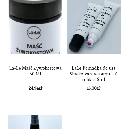
La-Le Maść Żywokostowa
LaLe Pomadka do ust
30 Ml
Śliwkowa z witaminą A
tubka 15ml
24.94
zł
16.00
zł