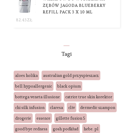
ZĘBÓW JAGODA BLUEBERRY
REFILL PACK 3 X 10 ML
82.43
ZŁ
Tagi
aloes holika
australian gold przyspieszacz
bell hypoallergenic
black opium
bottega veneta illusione
catrice true skin korektor
chi silk infusion
claresa
cliv
dermedic szampon
drogerie
essence
gillette fusion 5
good bye redness
gosh podkład
hebe. pl