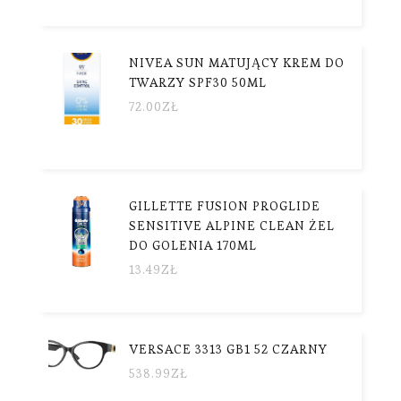
NIVEA SUN MATUJĄCY KREM DO
TWARZY SPF30 50ML
72.00
ZŁ
GILLETTE FUSION PROGLIDE
SENSITIVE ALPINE CLEAN ŻEL
DO GOLENIA 170ML
13.49
ZŁ
VERSACE 3313 GB1 52 CZARNY
538.99
ZŁ