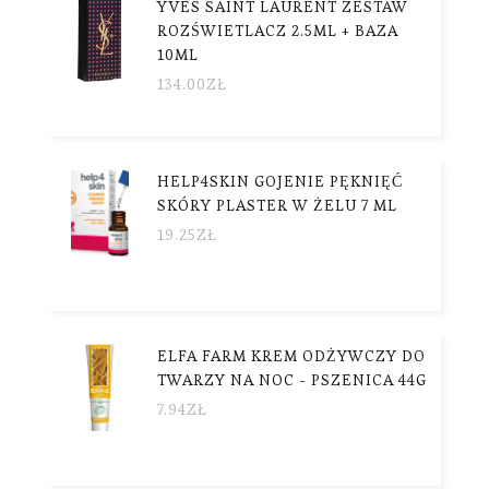
YVES SAINT LAURENT ZESTAW
ROZŚWIETLACZ 2.5ML + BAZA
10ML
134.00
ZŁ
HELP4SKIN GOJENIE PĘKNIĘĆ
SKÓRY PLASTER W ŻELU 7 ML
19.25
ZŁ
ELFA FARM KREM ODŻYWCZY DO
TWARZY NA NOC - PSZENICA 44G
7.94
ZŁ