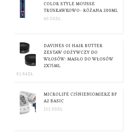
COLOR STYLE MOUSSE
TRUSKAWKOWO- RÓŻANA 200ML
40.50
ZŁ
DAVINES OI HAIR BUTTER
ZESTAW ODŻYWCZY DO
WŁOSÓW: MASŁO DO WŁOSÓW
2X75ML
81.84
ZŁ
MICROLIFE CIŚNIENIOMIERZ BP
A2 BASIC
131.90
ZŁ