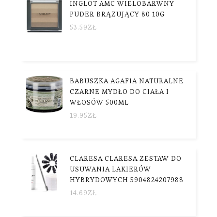
INGLOT AMC WIELOBARWNY
PUDER BRĄZUJĄCY 80 10G
53.59
ZŁ
BABUSZKA AGAFIA NATURALNE
CZARNE MYDŁO DO CIAŁA I
WŁOSÓW 500ML
19.95
ZŁ
CLARESA CLARESA ZESTAW DO
USUWANIA LAKIERÓW
HYBRYDOWYCH 5904824207988
14.69
ZŁ