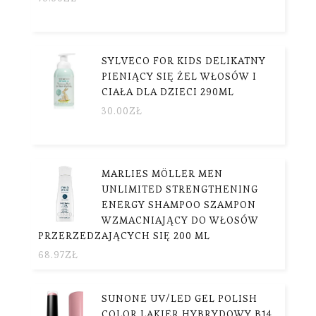
SYLVECO FOR KIDS DELIKATNY
PIENIĄCY SIĘ ŻEL WŁOSÓW I
CIAŁA DLA DZIECI 290ML
30.00
ZŁ
MARLIES MÖLLER MEN
UNLIMITED STRENGTHENING
ENERGY SHAMPOO SZAMPON
WZMACNIAJĄCY DO WŁOSÓW
PRZERZEDZAJĄCYCH SIĘ 200 ML
68.97
ZŁ
SUNONE UV/LED GEL POLISH
COLOR LAKIER HYBRYDOWY B14