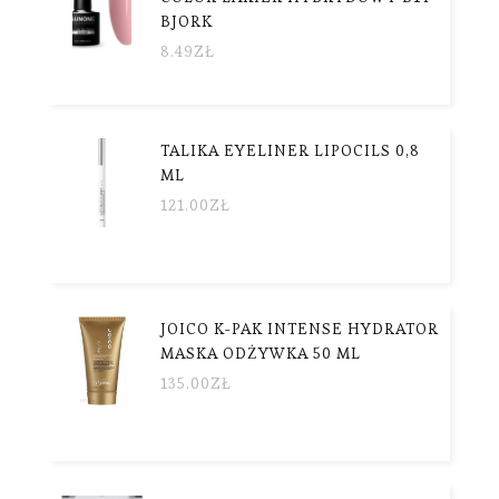
BJORK
8.49
ZŁ
TALIKA EYELINER LIPOCILS 0,8
ML
121.00
ZŁ
JOICO K-PAK INTENSE HYDRATOR
MASKA ODŻYWKA 50 ML
135.00
ZŁ