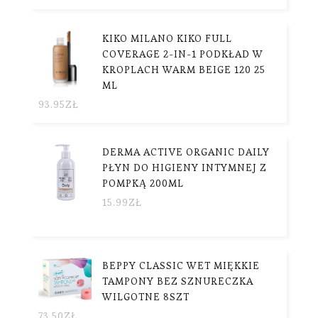
KIKO MILANO KIKO FULL
COVERAGE 2-IN-1 PODKŁAD W
KROPLACH WARM BEIGE 120 25
ML
93.95
ZŁ
DERMA ACTIVE ORGANIC DAILY
PŁYN DO HIGIENY INTYMNEJ Z
POMPKĄ 200ML
15.99
ZŁ
BEPPY CLASSIC WET MIĘKKIE
TAMPONY BEZ SZNURECZKA
WILGOTNE 8SZT
73.50
ZŁ