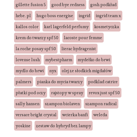
gillette fusion 5
good bye redness
gosh podkład
hebe. pl
hugo boss energise
ingrid
ingrid team x
kallos color
karl lagerfeld perfumy
kosmetyczka
krem do twarzy spf 50
lacoste pour femme
la roche posay spf 50
lierac hydragenist
lovense lush
mybestpharm
mydełko do brwi
mydlo do brwi
nyx
olej ze słodkich migdałów
palmers
pianka do mycia twarzy
podklad catrice
płatki pod oczy
rajstopy w spray
revox just spf 50
sally hansen
szampon biolaven
szampon radical
versace bright crystal
wcierka banfi
weleda
yoskine
zestaw do hybryd bez lampy