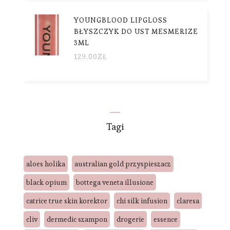
YOUNGBLOOD LIPGLOSS
BŁYSZCZYK DO UST MESMERIZE
3ML
129.00
ZŁ
Tagi
aloes holika
australian gold przyspieszacz
black opium
bottega veneta illusione
catrice true skin korektor
chi silk infusion
claresa
cliv
dermedic szampon
drogerie
essence