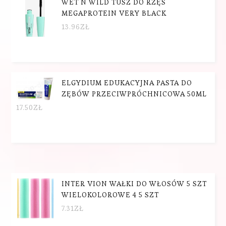
WET N WILD TUSZ DO RZĘS
MEGAPROTEIN VERY BLACK
13.96
ZŁ
ELGYDIUM EDUKACYJNA PASTA DO
ZĘBÓW PRZECIWPRÓCHNICOWA 50ML
17.50
ZŁ
INTER VION WAŁKI DO WŁOSÓW 5 SZT
WIELOKOLOROWE 4 5 SZT
7.31
ZŁ