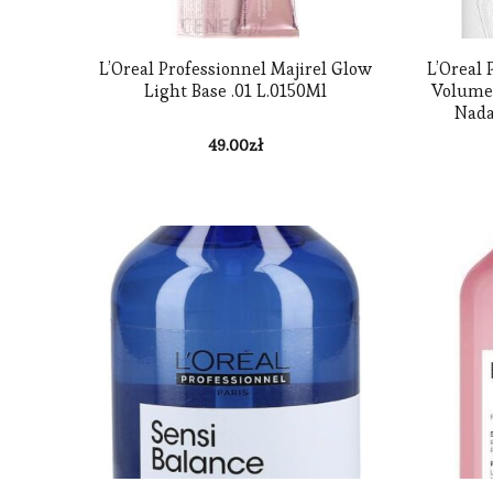
L’Oreal Professionnel Majirel Glow
L’Oreal 
Light Base .01 L.0150Ml
Volume 
Nada
49.00
zł