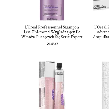
L’Oreal Professionnel Szampon
L’Oreal 
Liss Unlimited Wygładzający Do
Advanc
Włosów Puszących Się Serie Expert
Ampułka
500Ml
79.45
zł