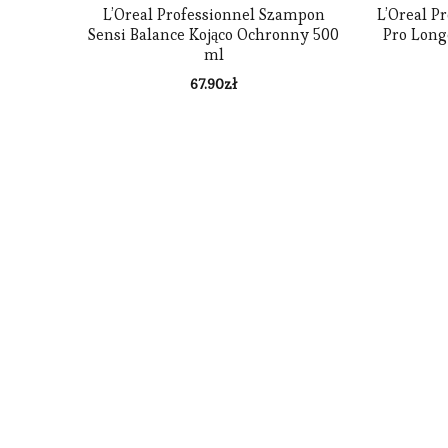
L’Oreal Professionnel Szampon
L’Oreal P
Sensi Balance Kojąco Ochronny 500
Pro Lon
ml
67.90
zł