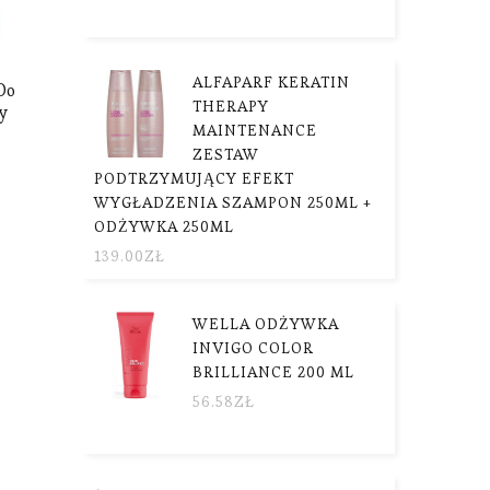
ALFAPARF KERATIN
Do
THERAPY
y
MAINTENANCE
ZESTAW
PODTRZYMUJĄCY EFEKT
WYGŁADZENIA SZAMPON 250ML +
ODŻYWKA 250ML
139.00
ZŁ
WELLA ODŻYWKA
INVIGO COLOR
BRILLIANCE 200 ML
56.58
ZŁ