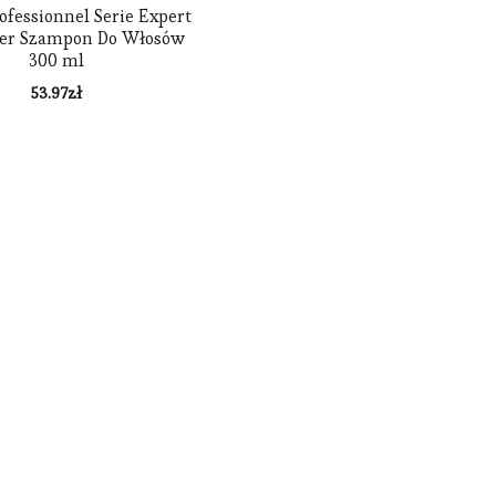
rofessionnel Serie Expert
ger Szampon Do Włosów
300 ml
53.97
zł