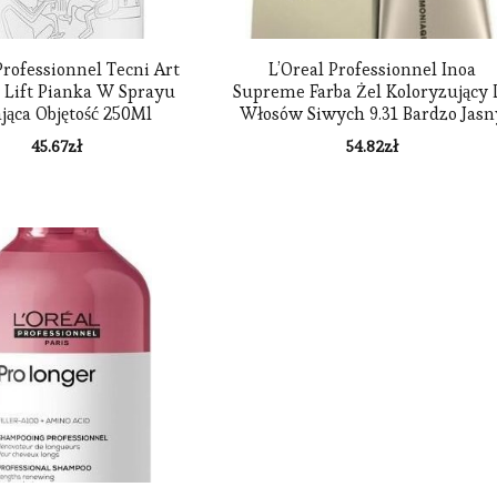
Professionnel Tecni Art
L’Oreal Professionnel Inoa
Lift Pianka W Sprayu
Supreme Farba Żel Koloryzujący 
jąca Objętość 250Ml
Włosów Siwych 9.31 Bardzo Jasn
Blond Złocisto-Popielaty 60 G
45.67
zł
54.82
zł