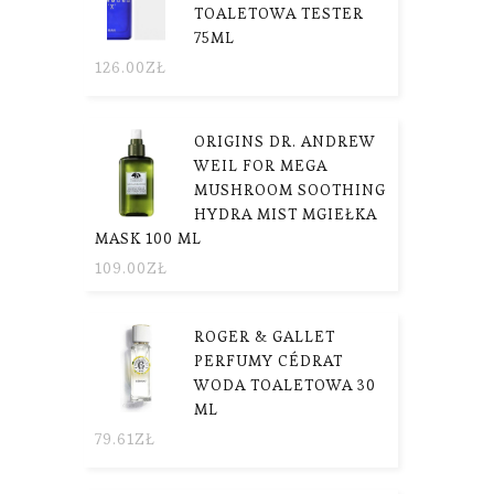
TOALETOWA TESTER
75ML
126.00
ZŁ
ORIGINS DR. ANDREW
WEIL FOR MEGA
MUSHROOM SOOTHING
HYDRA MIST MGIEŁKA
MASK 100 ML
109.00
ZŁ
ROGER & GALLET
PERFUMY CÉDRAT
WODA TOALETOWA 30
ML
79.61
ZŁ