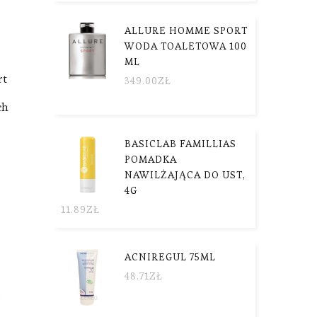
ALLURE HOMME SPORT
WODA TOALETOWA 100
ML
rt
349.00
ZŁ
ch
BASICLAB FAMILLIAS
POMADKA
NAWILŻAJĄCA DO UST,
4G
11.89
ZŁ
ACNIREGUL 75ML
48.71
ZŁ