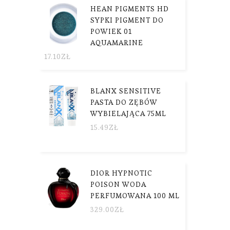
HEAN PIGMENTS HD
SYPKI PIGMENT DO
POWIEK 01
AQUAMARINE
17.10
ZŁ
BLANX SENSITIVE
PASTA DO ZĘBÓW
WYBIELAJĄCA 75ML
15.49
ZŁ
DIOR HYPNOTIC
POISON WODA
PERFUMOWANA 100 ML
329.00
ZŁ