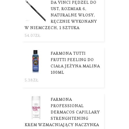
DA VINCI PĘDZEL DO
UST, ROZMIAR 6,
NATURALNE WŁOSY,
RĘCZNIE WYKONANY
W NIEMCZECH, 1 SZTUKA
54.07
ZŁ
FARMONA TUTTI
FRUTTI PEELING DO
CIAŁA JEŻYNA MALINA
100ML
5.38
ZŁ
FARMONA
PROFESSIONAL
DERMACOS CAPILLARY
STRENGHTENING
KREM WZMACNIAJĄCY NACZYNKA