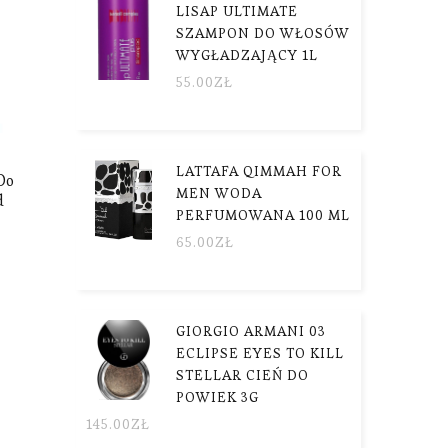
LISAP ULTIMATE
SZAMPON DO WŁOSÓW
WYGŁADZAJĄCY 1L
55.00
ZŁ
LATTAFA QIMMAH FOR
Do
MEN WODA
d
PERFUMOWANA 100 ML
65.00
ZŁ
GIORGIO ARMANI 03
ECLIPSE EYES TO KILL
STELLAR CIEŃ DO
POWIEK 3G
145.00
ZŁ