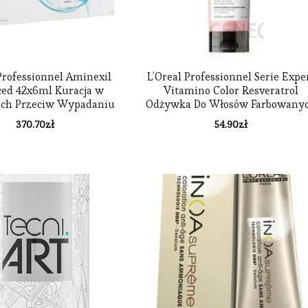
Professionnel Aminexil
L’Oreal Professionnel Serie Expe
ed 42x6ml Kuracja w
Vitamino Color Resveratrol
ch Przeciw Wypadaniu
Odżywka Do Włosów Farbowany
Włosów.
200 Ml
370.70
zł
54.90
zł