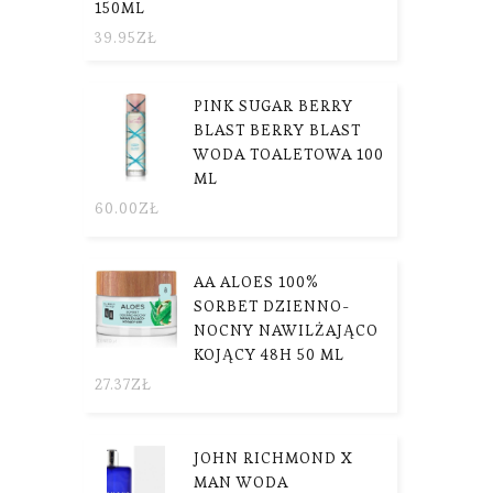
150ML
39.95
ZŁ
PINK SUGAR BERRY
BLAST BERRY BLAST
WODA TOALETOWA 100
ML
60.00
ZŁ
AA ALOES 100%
SORBET DZIENNO-
NOCNY NAWILŻAJĄCO
KOJĄCY 48H 50 ML
27.37
ZŁ
JOHN RICHMOND X
MAN WODA