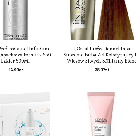
Professionnel Infinium
L’Oreal Professionnel Inoa
zapachowa Formuła Soft
Supreme Farba Żel Koloryzujący 
Lakier 500Ml
Włosów Siwych 8.31 Jasny Blon
Złocisto-Popielat 60 G
43.99
zł
38.97
zł