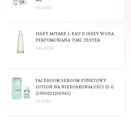
93.33
ZŁ
ISSEY MIYAKE L EAU D ISSEY WODA
PERFUMOWANA 75ML TESTER
245.00
ZŁ
FACEBOOM SEBOOM PUNKTOWY
LOTION NA NIEDOSKONAŁOŚCI 15 G
(5903031256963)
22.13
ZŁ