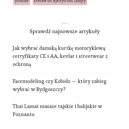
yoskine
zestaw do hybryd bez lampy
Sprawdź najnowsze artykuły
Jak wybrać damską kurtkę motocyklową:
certyfikaty CE i AA, kevlar i streetwear z
ochroną
Facemodeling czy Kobido — który zabieg
wybrać w Bydgoszczy?
Thai Lamai masaże tajskie i balijskie w
Poznaniu