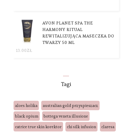
AVON PLANET SPA THE
HARMONY RITUAL
REWITALIZUJĄCA MASECZKA DO
TWARZY 50 ML
13.00
ZŁ
Tagi
aloes holika
australian gold przyspieszacz
black opium
bottega veneta illusione
catrice true skin korektor
chi silk infusion
claresa