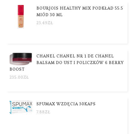
BOURJOIS HEALTHY MIX PODKŁAD 55.5
MIÓD 30 ML
23.49
ZŁ
CHANEL CHANEL NR 1 DE CHANEL
BALSAM DO UST I POLICZKÓW 6 BERRY
BOOST
235.00
ZŁ
SPUMAX WZDĘCIA 30KAPS
7.88
ZŁ