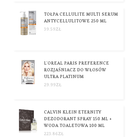
TOŁPA CELLULITE MULTI SERUM
ANTYCELLULITOWE 250 ML
39.59
ZŁ
L’OREAL PARIS PREFERENCE
ROZJAŚNIACZ DO WŁOSÓW
ULTRA PLATINUM
29.99
ZŁ
CALVIN KLEIN ETERNITY
DEZODORANT SPRAY 150 ML +
WODA TOALETOWA 100 ML
223.86
ZŁ