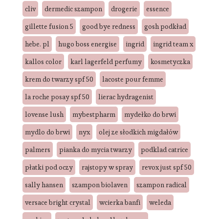
cliv
dermedic szampon
drogerie
essence
gillette fusion 5
good bye redness
gosh podkład
hebe. pl
hugo boss energise
ingrid
ingrid team x
kallos color
karl lagerfeld perfumy
kosmetyczka
krem do twarzy spf 50
lacoste pour femme
la roche posay spf 50
lierac hydragenist
lovense lush
mybestpharm
mydełko do brwi
mydlo do brwi
nyx
olej ze słodkich migdałów
palmers
pianka do mycia twarzy
podklad catrice
płatki pod oczy
rajstopy w spray
revox just spf 50
sally hansen
szampon biolaven
szampon radical
versace bright crystal
wcierka banfi
weleda