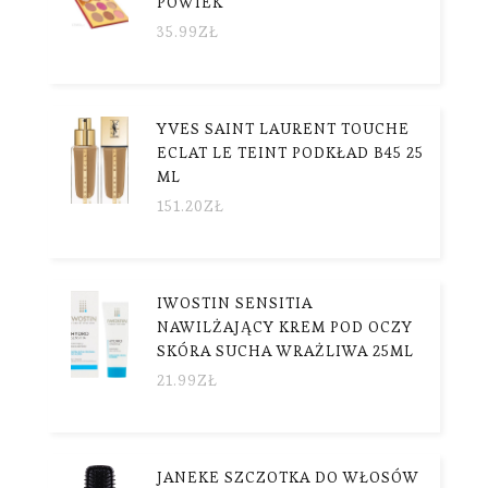
POWIEK
35.99
ZŁ
YVES SAINT LAURENT TOUCHE
ECLAT LE TEINT PODKŁAD B45 25
ML
151.20
ZŁ
IWOSTIN SENSITIA
NAWILŻAJĄCY KREM POD OCZY
SKÓRA SUCHA WRAŻLIWA 25ML
21.99
ZŁ
JANEKE SZCZOTKA DO WŁOSÓW