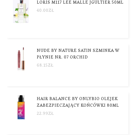
LORIS M117 LEE MALLE JGULTIER 50ML
40.00
ZŁ
NUDE BY NATURE SATIN SZMINKA W
PŁYNIE NR. 07 ORCHID
68.15
ZŁ
HAIR BALANCE BY ONLYBIO OLEJEK
ZABEZPIECZAJĄCY KOŃCÓWKI 80ML
22.99
ZŁ