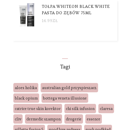
TOŁPA WHITEON BLACK WHITE
PASTA DO ZĘBÓW 75ML
14.99
ZŁ
Tagi
aloes holika
australian gold przyspieszacz
black opium
bottega veneta illusione
catrice true skin korektor
chi silk infusion
claresa
cliv
dermedic szampon
drogerie
essence
gillette fusion 5
good bye redness
gosh podkład