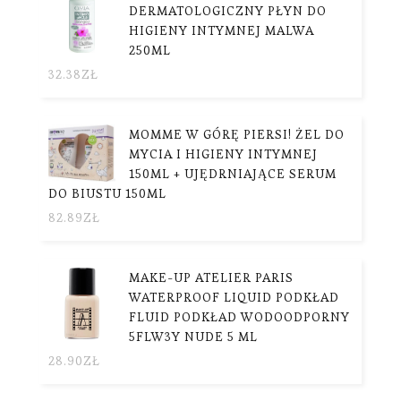
DERMATOLOGICZNY PŁYN DO
HIGIENY INTYMNEJ MALWA
250ML
32.38
ZŁ
MOMME W GÓRĘ PIERSI! ŻEL DO
MYCIA I HIGIENY INTYMNEJ
150ML + UJĘDRNIAJĄCE SERUM
DO BIUSTU 150ML
82.89
ZŁ
MAKE-UP ATELIER PARIS
WATERPROOF LIQUID PODKŁAD
FLUID PODKŁAD WODOODPORNY
5FLW3Y NUDE 5 ML
28.90
ZŁ