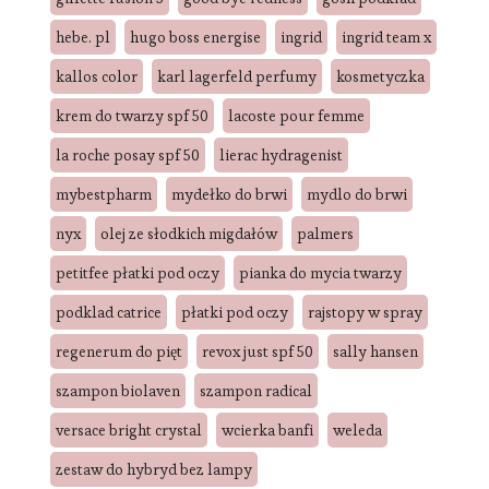
hebe. pl
hugo boss energise
ingrid
ingrid team x
kallos color
karl lagerfeld perfumy
kosmetyczka
krem do twarzy spf 50
lacoste pour femme
la roche posay spf 50
lierac hydragenist
mybestpharm
mydełko do brwi
mydlo do brwi
nyx
olej ze słodkich migdałów
palmers
petitfee płatki pod oczy
pianka do mycia twarzy
podklad catrice
płatki pod oczy
rajstopy w spray
regenerum do pięt
revox just spf 50
sally hansen
szampon biolaven
szampon radical
versace bright crystal
wcierka banfi
weleda
zestaw do hybryd bez lampy