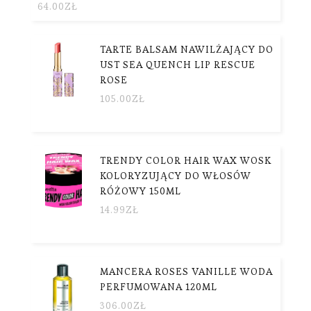
64.00
ZŁ
TARTE BALSAM NAWILŻAJĄCY DO
UST SEA QUENCH LIP RESCUE
ROSE
105.00
ZŁ
TRENDY COLOR HAIR WAX WOSK
KOLORYZUJĄCY DO WŁOSÓW
RÓŻOWY 150ML
14.99
ZŁ
MANCERA ROSES VANILLE WODA
PERFUMOWANA 120ML
306.00
ZŁ