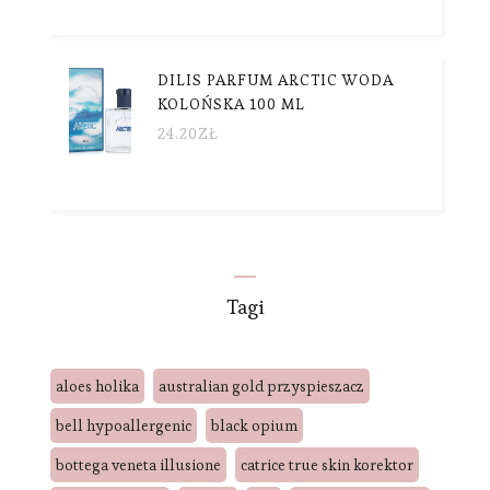
DILIS PARFUM ARCTIC WODA
KOLOŃSKA 100 ML
24.20
ZŁ
Tagi
aloes holika
australian gold przyspieszacz
bell hypoallergenic
black opium
bottega veneta illusione
catrice true skin korektor