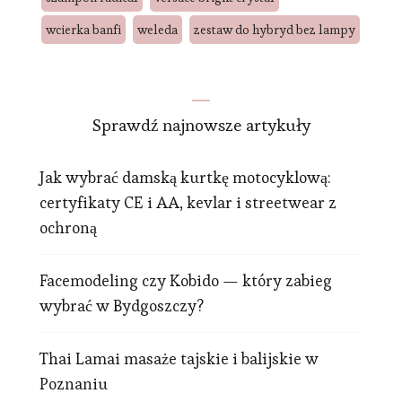
wcierka banfi
weleda
zestaw do hybryd bez lampy
Sprawdź najnowsze artykuły
Jak wybrać damską kurtkę motocyklową:
certyfikaty CE i AA, kevlar i streetwear z
ochroną
Facemodeling czy Kobido — który zabieg
wybrać w Bydgoszczy?
Thai Lamai masaże tajskie i balijskie w
Poznaniu