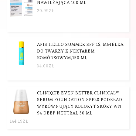
NAWILŻAJĄCA 100 ML
20.99
ZŁ
APIS HELLO SUMMER SPF 15, MGIEŁKA
DO TWARZY Z NEKTAREM
KOMÓRKOWYM,150 ML
34.00
ZŁ
CLINIQUE EVEN BETTER CLINICAL™
SERUM FOUNDATION SPF20 PODKŁAD
WYRÓWNUJĄCY KOLORYT SKÓRY WN
94 DEEP NEUTRAL 30 ML
144.19
ZŁ