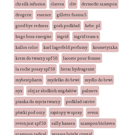
chi silk infusion
claresa
cliv
dermedic szampon
drogerie
essence
gillette fusion 5
good bye redness
gosh podkład
hebe. pl
hugo boss energise
ingrid
ingrid team x
kallos color
karl lagerfeld perfumy
kosmetyczka
krem do twarzy spf 50
lacoste pour femme
la roche posay spf 50
lierac hydragenist
mybestpharm
mydełko do brwi
mydlo do brwi
nyx
olej ze słodkich migdałów
palmers
pianka do mycia twarzy
podklad catrice
płatki pod oczy
rajstopy w spray
revox
revox just spf 50
sally hansen
szampon biolaven
szampon radical
versace bright crystal