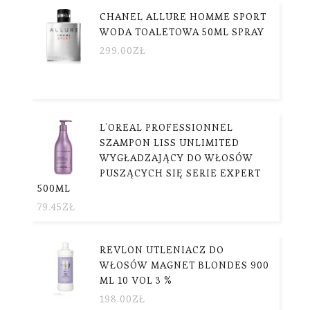
CHANEL ALLURE HOMME SPORT
WODA TOALETOWA 50ML SPRAY
299.00
ZŁ
L’OREAL PROFESSIONNEL
SZAMPON LISS UNLIMITED
WYGŁADZAJĄCY DO WŁOSÓW
PUSZĄCYCH SIĘ SERIE EXPERT
500ML
79.45
ZŁ
REVLON UTLENIACZ DO
WŁOSÓW MAGNET BLONDES 900
ML 10 VOL 3 %
198.00
ZŁ