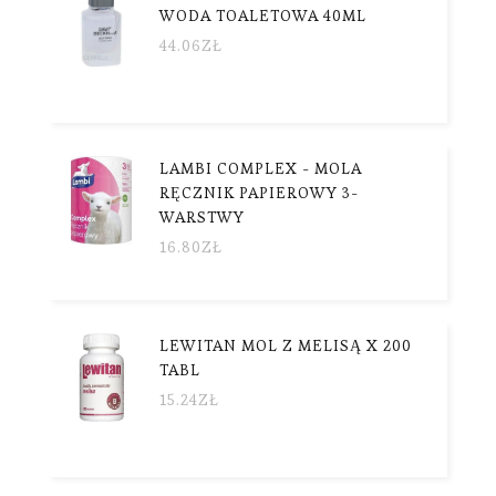
WODA TOALETOWA 40ML
44.06
ZŁ
LAMBI COMPLEX - MOLA
RĘCZNIK PAPIEROWY 3-
WARSTWY
16.80
ZŁ
LEWITAN MOL Z MELISĄ X 200
TABL
15.24
ZŁ