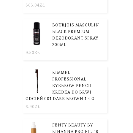
863.04
ZŁ
BOURJOIS MASCULIN
BLACK PREMIUM
DEZODORANT SPRAY
200ML
9.50
ZŁ
RIMMEL
PROFESSIONAL
EYEBROW PENCIL
KREDKA DO BRWI
ODCIEŃ 001 DARK BROWN 1,4 G
6.90
ZŁ
FENTY BEAUTY BY
RIHANNA PRO FILT'R