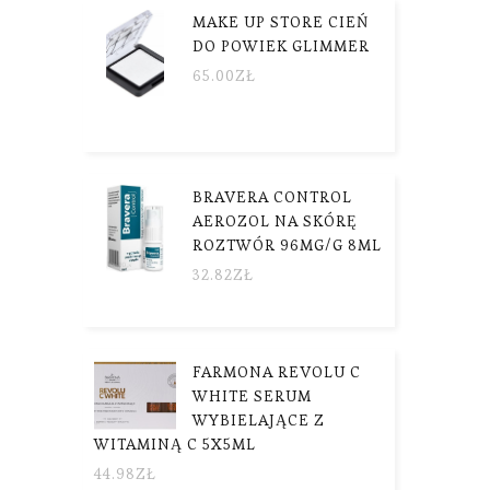
MAKE UP STORE CIEŃ
DO POWIEK GLIMMER
65.00
ZŁ
BRAVERA CONTROL
AEROZOL NA SKÓRĘ
ROZTWÓR 96MG/G 8ML
32.82
ZŁ
FARMONA REVOLU C
WHITE SERUM
WYBIELAJĄCE Z
WITAMINĄ C 5X5ML
44.98
ZŁ