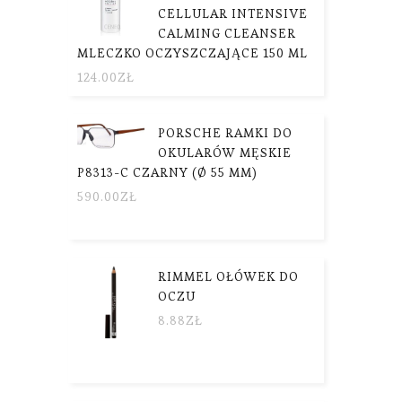
CELLULAR INTENSIVE
CALMING CLEANSER
MLECZKO OCZYSZCZAJĄCE 150 ML
124.00
ZŁ
PORSCHE RAMKI DO
OKULARÓW MĘSKIE
P8313-C CZARNY (Ø 55 MM)
590.00
ZŁ
RIMMEL OŁÓWEK DO
OCZU
8.88
ZŁ