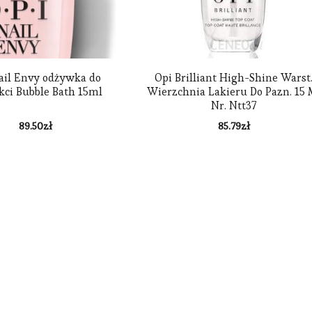
ail Envy odżywka do
Opi Brilliant High-Shine Warst
kci Bubble Bath 15ml
Wierzchnia Lakieru Do Pazn. 15 
Nr. Ntt37
89.50
zł
85.79
zł