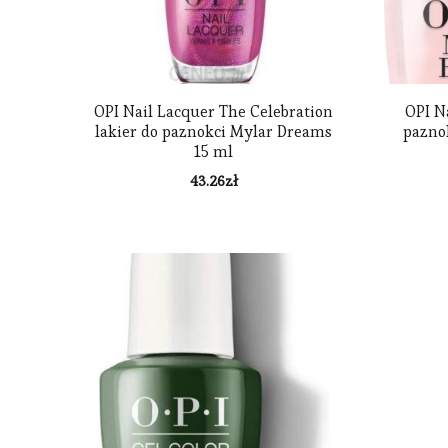
OPI Nail Lacquer The Celebration
OPI N
lakier do paznokci Mylar Dreams
pazno
15 ml
43.26
zł