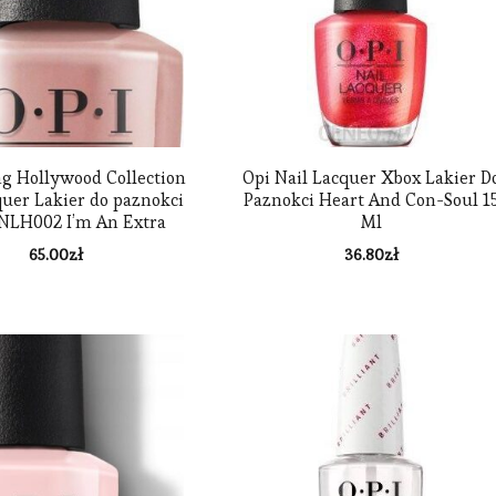
ng Hollywood Collection
Opi Nail Lacquer Xbox Lakier D
quer Lakier do paznokci
Paznokci Heart And Con-Soul 1
 NLH002 I’m An Extra
Ml
65.00
zł
36.80
zł