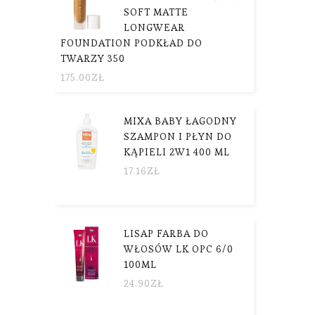
SOFT MATTE
LONGWEAR
FOUNDATION PODKŁAD DO
TWARZY 350
175.00
ZŁ
MIXA BABY ŁAGODNY
SZAMPON I PŁYN DO
KĄPIELI 2W1 400 ML
17.16
ZŁ
LISAP FARBA DO
WŁOSÓW LK OPC 6/0
100ML
24.90
ZŁ