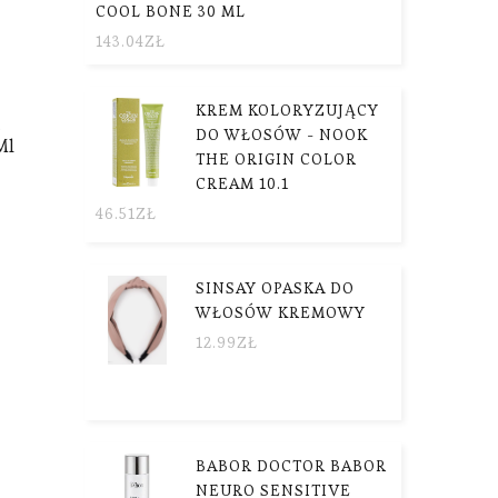
COOL BONE 30 ML
143.04
ZŁ
KREM KOLORYZUJĄCY
.
DO WŁOSÓW - NOOK
Ml
THE ORIGIN COLOR
CREAM 10.1
46.51
ZŁ
SINSAY OPASKA DO
WŁOSÓW KREMOWY
12.99
ZŁ
BABOR DOCTOR BABOR
NEURO SENSITIVE