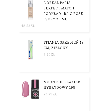
L'OREAL PARIS
PERFECT MATCH
PODKŁAD 1R/1C ROSE
IVORY 30 ML
48.53
ZŁ
TITANIA GRZEBIEŃ 19
CM, ZIELONY
9.10
ZŁ
MOON FULL LAKIER
HYBRYDOWY 198
23.79
ZŁ