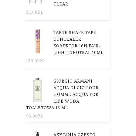
CLEAR
25.00
ZŁ
TARTE SHAPE TAPE
CONCEALER
KOREKTOR 16N FAIR-
LIGHT-NEUTRAL 10ML
139.00
ZŁ
GIORGIO ARMANI
ACQUA DI GIO POUR
HOMME ACQUA FOR
LIFE WODA
TOALETOWA 15 ML
93.00
ZŁ
AKYTANIA CZĘSTO