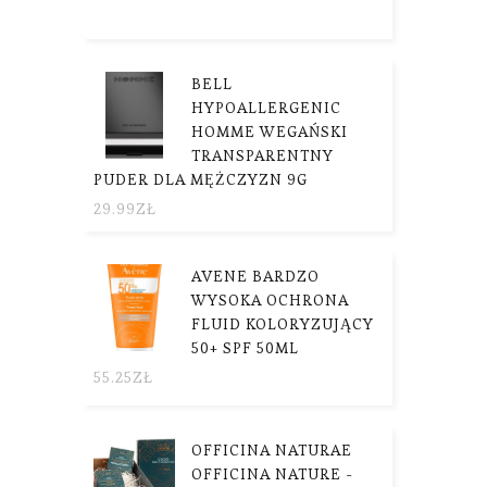
BELL
HYPOALLERGENIC
HOMME WEGAŃSKI
TRANSPARENTNY
PUDER DLA MĘŻCZYZN 9G
29.99
ZŁ
AVENE BARDZO
WYSOKA OCHRONA
FLUID KOLORYZUJĄCY
50+ SPF 50ML
55.25
ZŁ
OFFICINA NATURAE
OFFICINA NATURE -