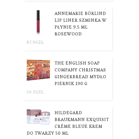
ANNEMARIE BÖRLIND
LIP LINER SZMINKA W
PŁYNIE 9.5 ML
ROSEWOOD
87.96
ZŁ
THE ENGLISH SOAP
COMPANY CHRISTMAS
GINGERBREAD MYDŁO
PIERNIK 190 G
36.01
ZŁ
HILDEGARD
BRAUKMANN EXQUISIT
CRÉME BLEUE KREM
DO TWARZY 50 ML