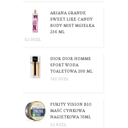
ARIANA GRANDE
SWEET LIKE CANDY
BODY MIST MGIEŁKA
236 ML
62.00
ZŁ
DIOR DIOR HOMME
SPORT WODA
TOALETOWA 200 ML
749.00
ZŁ
PURITY VISION BIO
MAŚĆ CYNKOWA
NAGIETKOWA 70ML
32.80
ZŁ