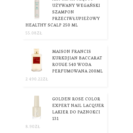
UŻYWANY WEGAŃSKI
SZAMPON
PRZECIWŁUPIEŻOWY
HEALTHY SCALP 250 ML
55.08
ZŁ
MAISON FRANCIS
KURKDJIAN BACCARAT
ROUGE 540 WODA
PERFUMOWANA 200ML
2 490.22
ZŁ
GOLDEN ROSE COLOR
EXPERT NAIL LACQUER
LAKIER DO PAZNOKCI
131
8.90
ZŁ