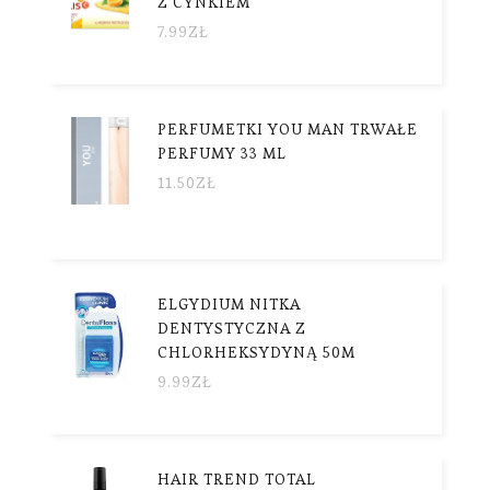
Z CYNKIEM
7.99
ZŁ
PERFUMETKI YOU MAN TRWAŁE
PERFUMY 33 ML
11.50
ZŁ
ELGYDIUM NITKA
DENTYSTYCZNA Z
CHLORHEKSYDYNĄ 50M
9.99
ZŁ
HAIR TREND TOTAL