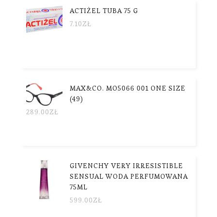
ACTIŻEL TUBA 75 G
7.10
ZŁ
MAX&CO. MO5066 001 ONE SIZE
(49)
289.00
ZŁ
GIVENCHY VERY IRRESISTIBLE
SENSUAL WODA PERFUMOWANA
75ML
599.00
ZŁ