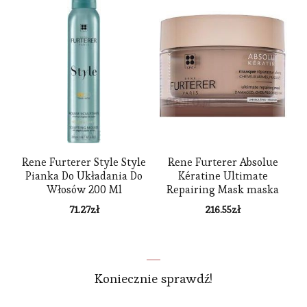
Rene Furterer Style Style
Rene Furterer Absolue
Pianka Do Układania Do
Kératine Ultimate
Włosów 200 Ml
Repairing Mask maska
wzmacniająca do włosów
71.27
zł
216.55
zł
grubych i trudnych do
ułożenia Thick Hair 200
ml
Koniecznie sprawdź!