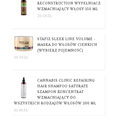
RECONSTRUCTION WYPEŁNIACZ
WZMACNIAJĄCY WŁOSY 150 ML
20.68
ZŁ
STAPIZ SLEEK LINE VOLUME -
MASKA DO WŁOSÓW CIENKICH
(WYBIERZ POJEMNOŚĆ)
24.90
ZŁ
CANNABIS CLINIC REPAIRING
HAIR SHAMPOO SATURATE
SZAMPON KONCENTRAT
WZMACNIAJĄCY DO
WSZYSTKICH RODZAJÓW WŁOSÓW 200 ML
41.48
ZŁ