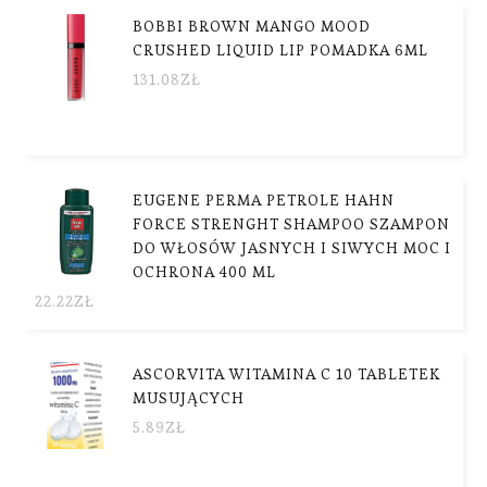
BOBBI BROWN MANGO MOOD
CRUSHED LIQUID LIP POMADKA 6ML
131.08
ZŁ
EUGENE PERMA PETROLE HAHN
FORCE STRENGHT SHAMPOO SZAMPON
DO WŁOSÓW JASNYCH I SIWYCH MOC I
OCHRONA 400 ML
22.22
ZŁ
ASCORVITA WITAMINA C 10 TABLETEK
MUSUJĄCYCH
5.89
ZŁ