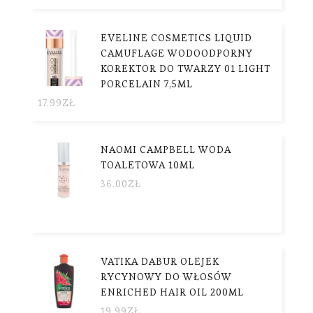
EVELINE COSMETICS LIQUID
CAMUFLAGE WODOODPORNY
KOREKTOR DO TWARZY 01 LIGHT
PORCELAIN 7,5ML
17.99
ZŁ
NAOMI CAMPBELL WODA
TOALETOWA 10ML
36.00
ZŁ
VATIKA DABUR OLEJEK
RYCYNOWY DO WŁOSÓW
ENRICHED HAIR OIL 200ML
19.99
ZŁ