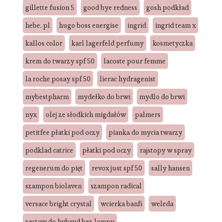
gillette fusion 5
good bye redness
gosh podkład
hebe. pl
hugo boss energise
ingrid
ingrid team x
kallos color
karl lagerfeld perfumy
kosmetyczka
krem do twarzy spf 50
lacoste pour femme
la roche posay spf 50
lierac hydragenist
mybestpharm
mydełko do brwi
mydlo do brwi
nyx
olej ze słodkich migdałów
palmers
petitfee płatki pod oczy
pianka do mycia twarzy
podklad catrice
płatki pod oczy
rajstopy w spray
regenerum do pięt
revox just spf 50
sally hansen
szampon biolaven
szampon radical
versace bright crystal
wcierka banfi
weleda
zestaw do hybryd bez lampy