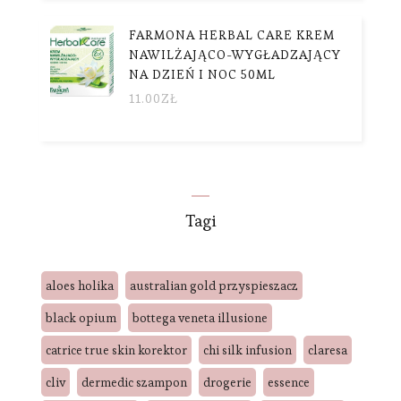
FARMONA HERBAL CARE KREM
NAWILŻAJĄCO-WYGŁADZAJĄCY
NA DZIEŃ I NOC 50ML
11.00
ZŁ
Tagi
aloes holika
australian gold przyspieszacz
black opium
bottega veneta illusione
catrice true skin korektor
chi silk infusion
claresa
cliv
dermedic szampon
drogerie
essence