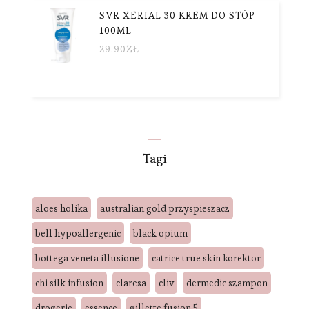
SVR XERIAL 30 KREM DO STÓP
100ML
29.90
ZŁ
Tagi
aloes holika
australian gold przyspieszacz
bell hypoallergenic
black opium
bottega veneta illusione
catrice true skin korektor
chi silk infusion
claresa
cliv
dermedic szampon
drogerie
essence
gillette fusion 5