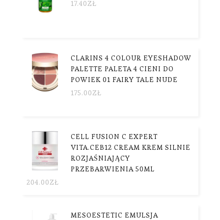
17.40
ZŁ
CLARINS 4 COLOUR EYESHADOW
PALETTE PALETA 4 CIENI DO
POWIEK 01 FAIRY TALE NUDE
175.00
ZŁ
CELL FUSION C EXPERT
VITA.CEB12 CREAM KREM SILNIE
ROZJAŚNIAJĄCY
PRZEBARWIENIA 50ML
204.00
ZŁ
MESOESTETIC EMULSJA