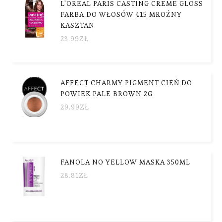
L'OREAL PARIS CASTING CREME GLOSS
FARBA DO WŁOSÓW 415 MROŹNY
KASZTAN
23.99
ZŁ
AFFECT CHARMY PIGMENT CIEŃ DO
POWIEK PALE BROWN 2G
29.99
ZŁ
FANOLA NO YELLOW MASKA 350ML
28.81
ZŁ