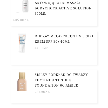
AKTYWUJĄCA DO MASAŻU
BODYCHOCK ACTIVE SOLUTION
500ML
405.00
ZŁ
DUCRAY MELASCREEN UV LEKKI
KREM SPF 50+ 40ML
44.60
ZŁ
SISLEY PODKŁAD DO TWARZY
PHYTO-TEINT NUDE
FOUNDATION 6C AMBER
257.90
ZŁ