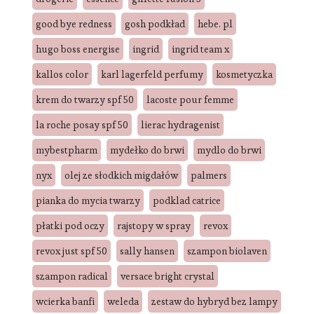
good bye redness
gosh podkład
hebe. pl
hugo boss energise
ingrid
ingrid team x
kallos color
karl lagerfeld perfumy
kosmetyczka
krem do twarzy spf 50
lacoste pour femme
la roche posay spf 50
lierac hydragenist
mybestpharm
mydełko do brwi
mydlo do brwi
nyx
olej ze słodkich migdałów
palmers
pianka do mycia twarzy
podklad catrice
płatki pod oczy
rajstopy w spray
revox
revox just spf 50
sally hansen
szampon biolaven
szampon radical
versace bright crystal
wcierka banfi
weleda
zestaw do hybryd bez lampy