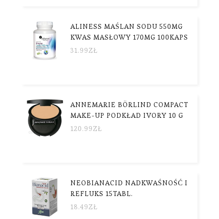
ALINESS MAŚLAN SODU 550MG
KWAS MASŁOWY 170MG 100KAPS
31.99
ZŁ
ANNEMARIE BÖRLIND COMPACT
MAKE-UP PODKŁAD IVORY 10 G
120.99
ZŁ
NEOBIANACID NADKWAŚNOŚĆ I
REFLUKS 15TABL.
18.49
ZŁ