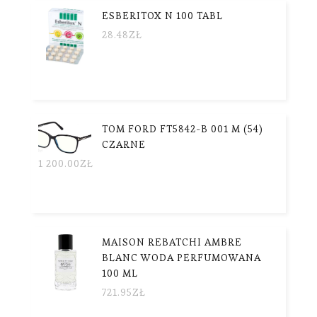
ESBERITOX N 100 TABL
28.48
ZŁ
TOM FORD FT5842-B 001 M (54)
CZARNE
1 200.00
ZŁ
MAISON REBATCHI AMBRE
BLANC WODA PERFUMOWANA
100 ML
721.95
ZŁ