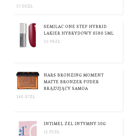
37.00
ZŁ
SEMILAC ONE STEP HYBRID
LAKIER HYBRYDOWY S580 5ML
31.98
ZŁ
NARS BRONZING MOMENT
MATTE BRONZER PUDER
BRĄZUJĄCY SAMOA
146.07
ZŁ
INTIMEL ŻEL INTYMNY 30G
11.95
ZŁ