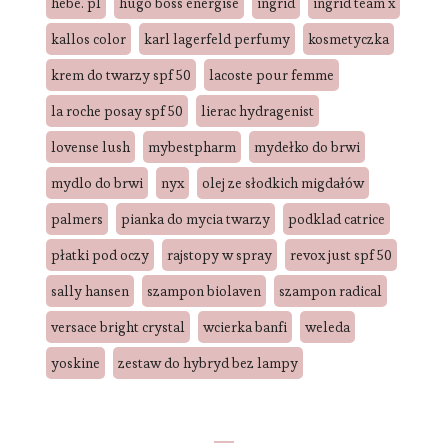
hebe. pl
hugo boss energise
ingrid
ingrid team x
kallos color
karl lagerfeld perfumy
kosmetyczka
krem do twarzy spf 50
lacoste pour femme
la roche posay spf 50
lierac hydragenist
lovense lush
mybestpharm
mydełko do brwi
mydlo do brwi
nyx
olej ze słodkich migdałów
palmers
pianka do mycia twarzy
podklad catrice
płatki pod oczy
rajstopy w spray
revox just spf 50
sally hansen
szampon biolaven
szampon radical
versace bright crystal
wcierka banfi
weleda
yoskine
zestaw do hybryd bez lampy