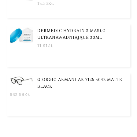
18.53
ZŁ
DERMEDIC HYDRAIN 3 MASŁO
ULTRANAWADNIAJĄCE 30ML
11.81
ZŁ
GIORGIO ARMANI AR 7125 5042 MATTE
BLACK
663.99
ZŁ