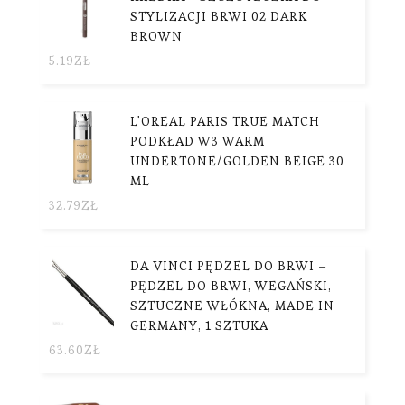
STYLIZACJI BRWI 02 DARK
BROWN
5.19
ZŁ
L'OREAL PARIS TRUE MATCH
PODKŁAD W3 WARM
UNDERTONE/GOLDEN BEIGE 30
ML
32.79
ZŁ
DA VINCI PĘDZEL DO BRWI –
PĘDZEL DO BRWI, WEGAŃSKI,
SZTUCZNE WŁÓKNA, MADE IN
GERMANY, 1 SZTUKA
63.60
ZŁ