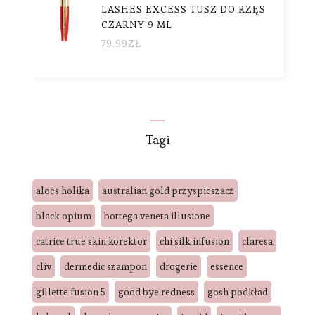
LASHES EXCESS TUSZ DO RZĘS
CZARNY 9 ML
79.99
ZŁ
Tagi
aloes holika
australian gold przyspieszacz
black opium
bottega veneta illusione
catrice true skin korektor
chi silk infusion
claresa
cliv
dermedic szampon
drogerie
essence
gillette fusion 5
good bye redness
gosh podkład