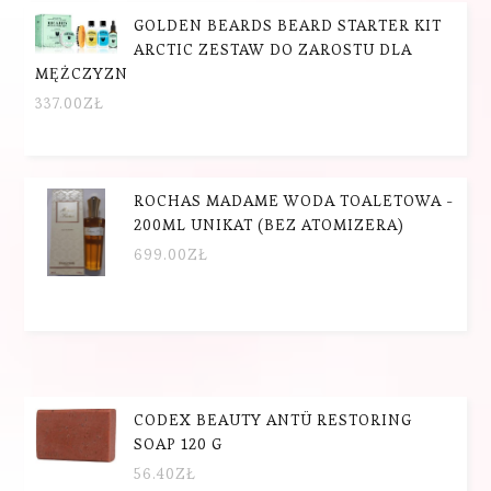
GOLDEN BEARDS BEARD STARTER KIT
ARCTIC ZESTAW DO ZAROSTU DLA
MĘŻCZYZN
337.00
ZŁ
ROCHAS MADAME WODA TOALETOWA -
200ML UNIKAT (BEZ ATOMIZERA)
699.00
ZŁ
CODEX BEAUTY ANTÜ RESTORING
SOAP 120 G
56.40
ZŁ