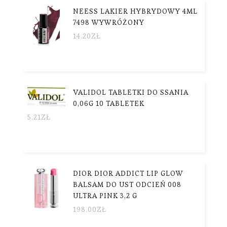
NEESS LAKIER HYBRYDOWY 4ML
7498 WYWRÓŻONY
14.20
ZŁ
VALIDOL TABLETKI DO SSANIA
0,06G 10 TABLETEK
5.21
ZŁ
DIOR DIOR ADDICT LIP GLOW
BALSAM DO UST ODCIEŃ 008
ULTRA PINK 3,2 G
198.00
ZŁ