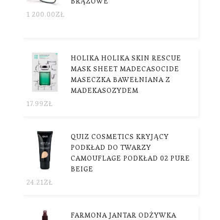
BRĄZOWE
1 200.00
ZŁ
HOLIKA HOLIKA SKIN RESCUE
MASK SHEET MADECASOCIDE
MASECZKA BAWEŁNIANA Z
MADEKASOZYDEM
17.99
ZŁ
QUIZ COSMETICS KRYJĄCY
PODKŁAD DO TWARZY
CAMOUFLAGE PODKŁAD 02 PURE
BEIGE
24.21
ZŁ
FARMONA JANTAR ODŻYWKA