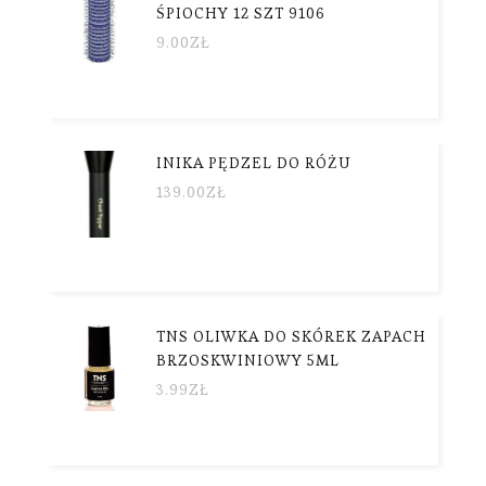
ŚPIOCHY 12 SZT 9106
9.00
ZŁ
INIKA PĘDZEL DO RÓŻU
139.00
ZŁ
TNS OLIWKA DO SKÓREK ZAPACH
BRZOSKWINIOWY 5ML
3.99
ZŁ