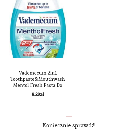
Vademecum 2In1
Toothpaste&Mouthwash
Mentol Fresh Pasta Do
Zębów I Płyn Do Płukania
8.29
zł
Jamy Ustnej 75Ml
Koniecznie sprawdź!