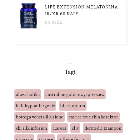
LIFE EXTENSION MELATONINA
IR/XR 60 KAPS.
64.03
ZŁ
Tagi
aloes holika
australian gold przyspieszacz
bell hypoallergenic
black opium
bottega veneta illusione
catrice true skin korektor
chi silk infusion
claresa
cliv
dermedic szampon
drogerie
essence
gillette fusion 5