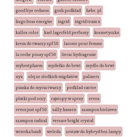
good bye redness
gosh podkład
hebe. pl
hugo boss energise
ingrid
ingrid team x
kallos color
karl lagerfeld perfumy
kosmetyczka
krem do twarzy spf 50
lacoste pour femme
la roche posay spf 50
lierac hydragenist
mybestpharm
mydełko do brwi
mydlo do brwi
nyx
olej ze słodkich migdałów
palmers
pianka do mycia twarzy
podklad catrice
płatki pod oczy
rajstopy w spray
revox
revox just spf 50
sally hansen
szampon biolaven
szampon radical
versace bright crystal
wcierka banfi
weleda
zestaw do hybryd bez lampy