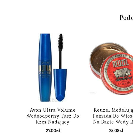
Pod
Avon Ultra Volume
Reuzel Modeluj
Wodoodporny Tusz Do
Pomada Do Wło
Rzęs Nadający
Na Bazie Wody 
Objętość I
Piglet 35G
27.00
zł
25.08
zł