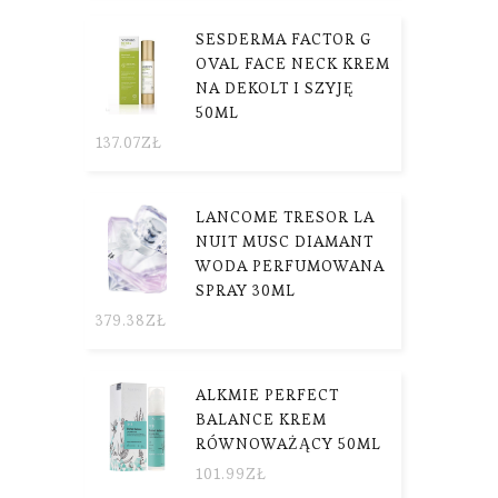
SESDERMA FACTOR G
OVAL FACE NECK KREM
NA DEKOLT I SZYJĘ
50ML
137.07
ZŁ
LANCOME TRESOR LA
NUIT MUSC DIAMANT
WODA PERFUMOWANA
SPRAY 30ML
379.38
ZŁ
ALKMIE PERFECT
BALANCE KREM
RÓWNOWAŻĄCY 50ML
101.99
ZŁ