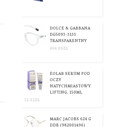
DOLCE & GABBANA
DG5093-3133
TRANSPARENTNY
404.00
ZŁ
EOLAB SERUM POD
OCZY
NATYCHMIASTOWY
LIFTING, 150ML
32.62
ZŁ
MARC JACOBS 624 G
DDB (982001496)