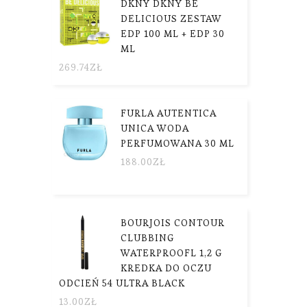
DKNY DKNY BE
DELICIOUS ZESTAW
EDP 100 ML + EDP 30
ML
269.74
ZŁ
FURLA AUTENTICA
UNICA WODA
PERFUMOWANA 30 ML
188.00
ZŁ
BOURJOIS CONTOUR
CLUBBING
WATERPROOFL 1,2 G
KREDKA DO OCZU
ODCIEŃ 54 ULTRA BLACK
13.00
ZŁ