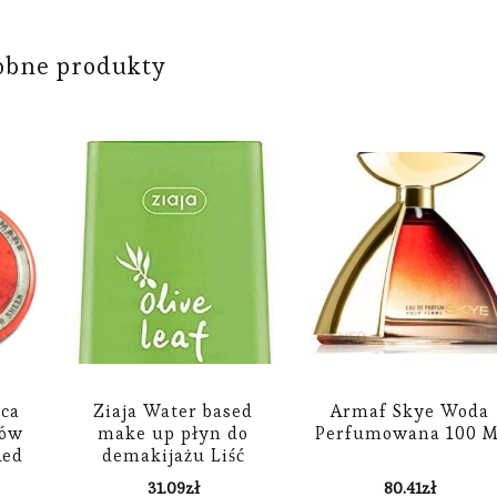
obne produkty
ąca
Ziaja Water based
Armaf Skye Woda
sów
make up płyn do
Perfumowana 100 M
Red
demakijażu Liść
Oliwny 120 ml
31.09
zł
80.41
zł