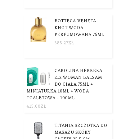
BOTTEGA VENETA
KNOT WODA
PERFUMOWANA 75ML
385.27
ZŁ
CAROLINA HERRERA
212 WOMAN BALSAM
DO CIAŁA 75ML +
MINIATURKA 10ML + WODA
TOALETOWA - 100ML
415.00
ZŁ
TITANIA SZCZOTKA DO
MASAŻU SKÓRY
GŁOWY 25,5 CM