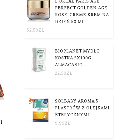
L'OREAL PARIS AGE
PERFECT GOLDEN AGE
ROSE-CREME KREM NA
DZIEŃ 50 ML
52.50
ZŁ
BIOPLANET MYDŁO
KOSTKA 5X100G
ALMACABIO
22.50
ZŁ
SOLBABY AROMA 5
PLASTRÓW Z OLEJKAMI
ETERYCZNYMI
l
9.99
ZŁ