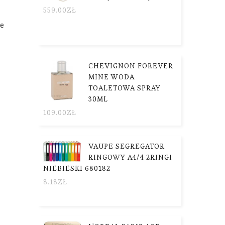
559.00
ZŁ
ue
CHEVIGNON FOREVER
MINE WODA
TOALETOWA SPRAY
30ML
109.00
ZŁ
VAUPE SEGREGATOR
RINGOWY A4/4 2RINGI
NIEBIESKI 680182
8.18
ZŁ