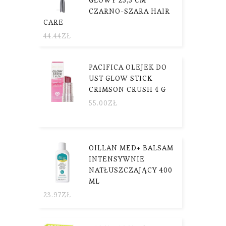
CZARNO-SZARA HAIR
CARE
44.44
ZŁ
PACIFICA OLEJEK DO
UST GLOW STICK
CRIMSON CRUSH 4 G
55.00
ZŁ
OILLAN MED+ BALSAM
INTENSYWNIE
NATŁUSZCZAJĄCY 400
ML
23.97
ZŁ