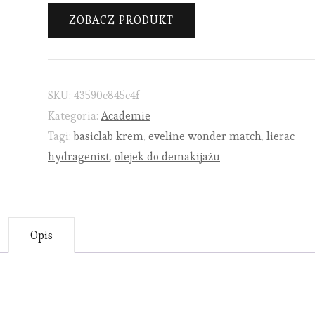
ZOBACZ PRODUKT
SKU:
43590c845c4f
Kategoria:
Academie
Tagi:
basiclab krem
,
eveline wonder match
,
lierac
hydragenist
,
olejek do demakijażu
Opis