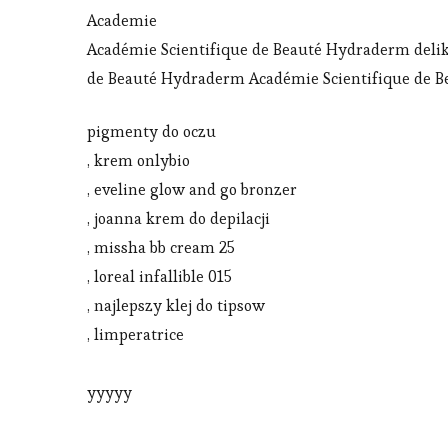
Academie
Académie Scientifique de Beauté Hydraderm delika
de Beauté Hydraderm Académie Scientifique de B
pigmenty do oczu
, krem onlybio
, eveline glow and go bronzer
, joanna krem do depilacji
, missha bb cream 25
, loreal infallible 015
, najlepszy klej do tipsow
, limperatrice
yyyyy