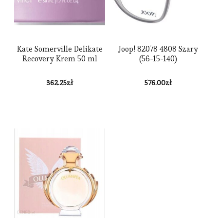
Kate Somerville Delikate
Joop! 82078 4808 Szary
Recovery Krem 50 ml
(56-15-140)
362.25
zł
576.00
zł