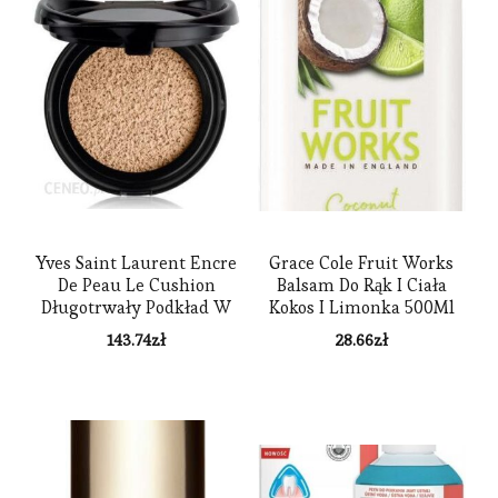
Yves Saint Laurent Encre
Grace Cole Fruit Works
De Peau Le Cushion
Balsam Do Rąk I Ciała
Długotrwały Podkład W
Kokos I Limonka 500Ml
Gąbce Spf 23 Napełnienie
143.74
zł
28.66
zł
Odcień B10 14 g