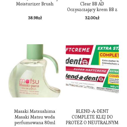
Moisturizer Brush
Clear BB AD
Oczyszczający krem BB z
filtrem SPF25 30ml
38.98
zł
32.00
zł
Masaki Matsushima
BLEND-A-DENT
Masaki Matsu woda
COMPLETE KLEJ DO
perfumowana 80ml
PROTEZ O NEUTRALNYM