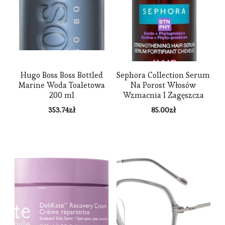
Hugo Boss Boss Bottled
Sephora Collection Serum
Marine Woda Toaletowa
Na Porost Włosów
200 ml
Wzmacnia I Zagęszcza
Serum Cheveux-21 50Ml
353.74
zł
85.00
zł