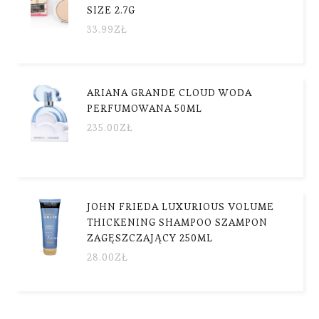
SIZE 2.7G
33.99
ZŁ
ARIANA GRANDE CLOUD WODA
PERFUMOWANA 50ML
235.00
ZŁ
JOHN FRIEDA LUXURIOUS VOLUME
THICKENING SHAMPOO SZAMPON
ZAGĘSZCZAJĄCY 250ML
28.00
ZŁ