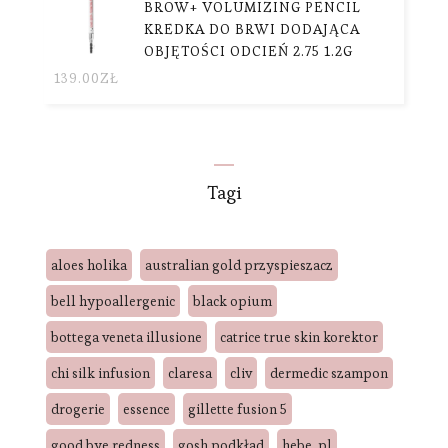
BROW+ VOLUMIZING PENCIL
KREDKA DO BRWI DODAJĄCA
OBJĘTOŚCI ODCIEŃ 2.75 1.2G
139.00
ZŁ
Tagi
aloes holika
australian gold przyspieszacz
bell hypoallergenic
black opium
bottega veneta illusione
catrice true skin korektor
chi silk infusion
claresa
cliv
dermedic szampon
drogerie
essence
gillette fusion 5
good bye redness
gosh podkład
hebe. pl