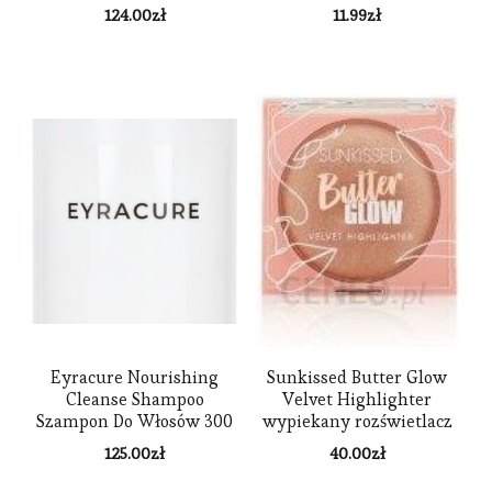
SMAKU 47G
124.00
zł
11.99
zł
Eyracure Nourishing
Sunkissed Butter Glow
Cleanse Shampoo
Velvet Highlighter
Szampon Do Włosów 300
wypiekany rozświetlacz
ml
125.00
zł
40.00
zł