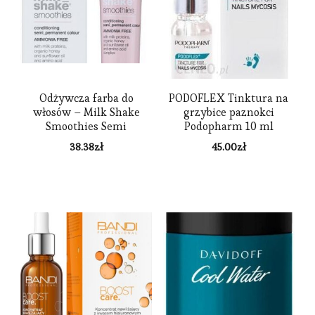
Odżywcza farba do
PODOFLEX Tinktura na
włosów – Milk Shake
grzybice paznokci
Smoothies Semi
Podopharm 10 ml
Permanent Color Yellow
38.38
zł
45.00
zł