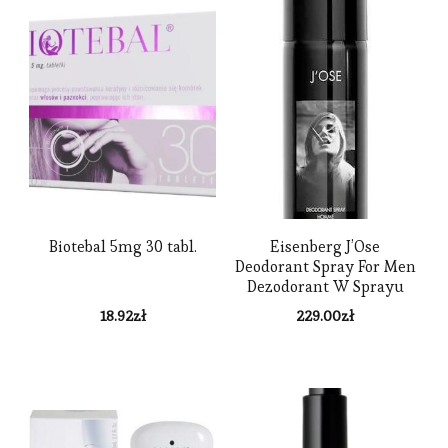
Biotebal 5mg 30 tabl.
Eisenberg J’Ose
Deodorant Spray For Men
Dezodorant W Sprayu
100Ml
18.92
zł
229.00
zł