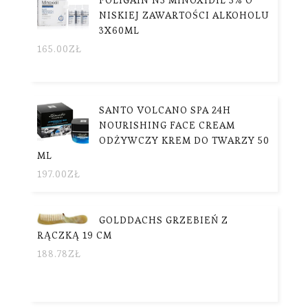
NISKIEJ ZAWARTOŚCI ALKOHOLU
3X60ML
165.00
ZŁ
SANTO VOLCANO SPA 24H
NOURISHING FACE CREAM
ODŻYWCZY KREM DO TWARZY 50
ML
197.00
ZŁ
GOLDDACHS GRZEBIEŃ Z
RĄCZKĄ 19 CM
188.78
ZŁ