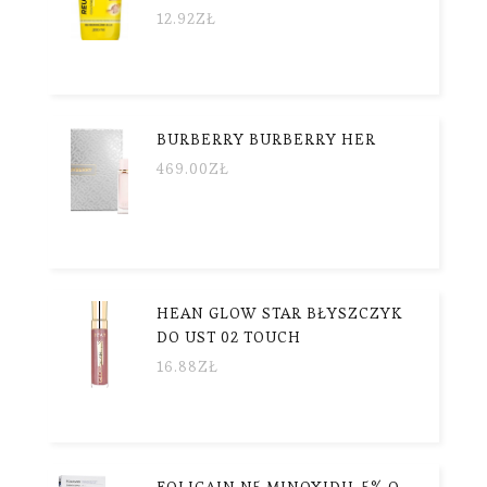
12.92
ZŁ
BURBERRY BURBERRY HER
469.00
ZŁ
HEAN GLOW STAR BŁYSZCZYK
DO UST 02 TOUCH
16.88
ZŁ
FOLIGAIN N5 MINOXIDIL 5% O