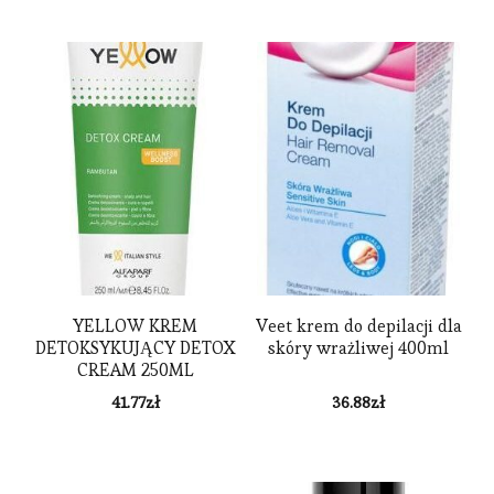
YELLOW KREM
Veet krem do depilacji dla
DETOKSYKUJĄCY DETOX
skóry wrażliwej 400ml
CREAM 250ML
41.77
zł
36.88
zł