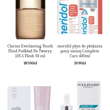
Clarins Everlasting Youth
meridol płyn do płukania
Fluid Podkład Do Twarzy
jamy ustnej Complete
105.5 Flesh 30 ml
Care 400ml
187.00
zł
19.90
zł