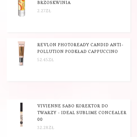
BRZOSKWINIA
2.27
ZŁ
REVLON PHOTOREADY CANDID ANTI-
POLLUTION PODKŁAD CAPPUCCINO
52.45
ZŁ
VIVIENNE SABO KOREKTOR DO
TWARZY - IDEAL SUBLIME CONCEALER
00
32.28
ZŁ