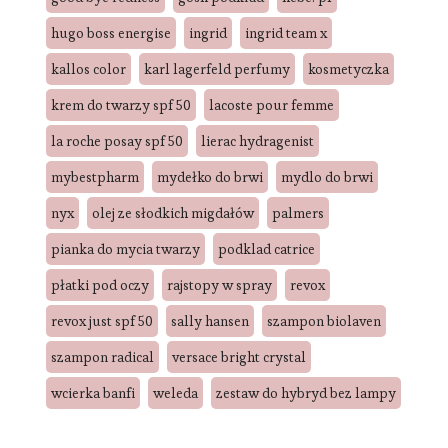
hugo boss energise
ingrid
ingrid team x
kallos color
karl lagerfeld perfumy
kosmetyczka
krem do twarzy spf 50
lacoste pour femme
la roche posay spf 50
lierac hydragenist
mybestpharm
mydełko do brwi
mydlo do brwi
nyx
olej ze słodkich migdałów
palmers
pianka do mycia twarzy
podklad catrice
płatki pod oczy
rajstopy w spray
revox
revox just spf 50
sally hansen
szampon biolaven
szampon radical
versace bright crystal
wcierka banfi
weleda
zestaw do hybryd bez lampy