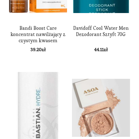
Bandi Boost Care
Davidoff Cool Water Men
koncentrat nawilżający z
Dezodorant Sztyft 70G
czystym kwasem
hialuronowym 30ml
39.20
zł
44.11
zł