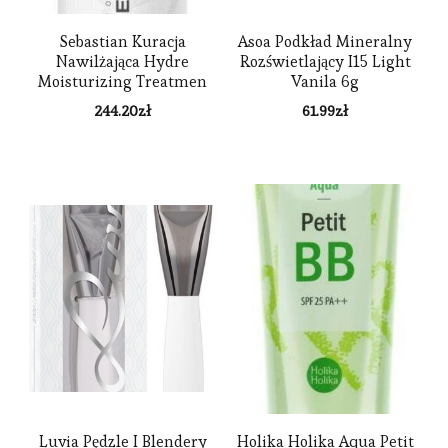
Sebastian Kuracja
Asoa Podkład Mineralny
Nawilżająca Hydre
Rozświetlający I15 Light
Moisturizing Treatmen
Vanila 6g
(500 Ml)
244.20
zł
61.99
zł
Luvia Pędzle I Blendery
Holika Holika Aqua Petit