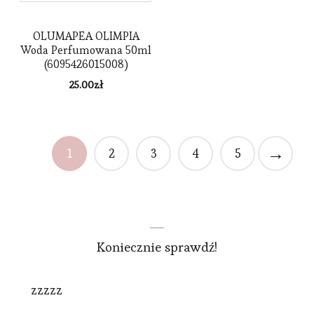
OLUMAPEA OLIMPIA
Woda Perfumowana 50ml
(6095426015008)
25.00
zł
→
1
2
3
4
5
Koniecznie sprawdź!
zzzzz