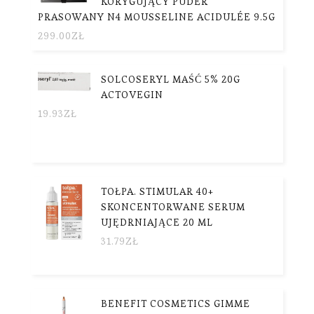
KORYGUJĄCY PUDER
PRASOWANY N4 MOUSSELINE ACIDULÉE 9.5G
299.00
ZŁ
SOLCOSERYL MAŚĆ 5% 20G
ACTOVEGIN
19.93
ZŁ
TOŁPA. STIMULAR 40+
SKONCENTORWANE SERUM
UJĘDRNIAJĄCE 20 ML
31.79
ZŁ
BENEFIT COSMETICS GIMME