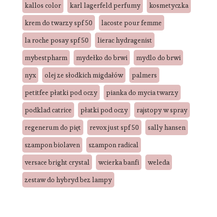
kallos color
karl lagerfeld perfumy
kosmetyczka
krem do twarzy spf 50
lacoste pour femme
la roche posay spf 50
lierac hydragenist
mybestpharm
mydełko do brwi
mydlo do brwi
nyx
olej ze słodkich migdałów
palmers
petitfee płatki pod oczy
pianka do mycia twarzy
podklad catrice
płatki pod oczy
rajstopy w spray
regenerum do pięt
revox just spf 50
sally hansen
szampon biolaven
szampon radical
versace bright crystal
wcierka banfi
weleda
zestaw do hybryd bez lampy