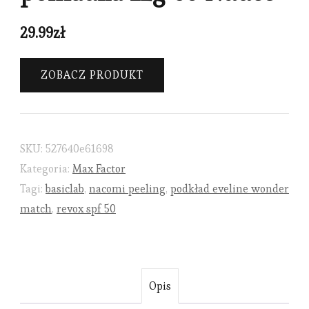
29.99
zł
ZOBACZ PRODUKT
SKU:
527640e61698
Kategoria:
Max Factor
Tagi:
basiclab
,
nacomi peeling
,
podkład eveline wonder
match
,
revox spf 50
Opis