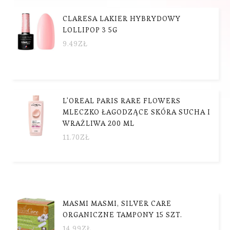
CLARESA LAKIER HYBRYDOWY
LOLLIPOP 3 5G
9.49
ZŁ
L'OREAL PARIS RARE FLOWERS
MLECZKO ŁAGODZĄCE SKÓRA SUCHA I
WRAŻLIWA 200 ML
11.70
ZŁ
MASMI MASMI, SILVER CARE
ORGANICZNE TAMPONY 15 SZT.
14.99
ZŁ