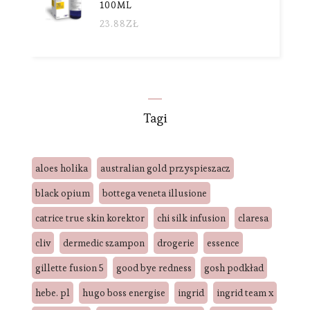
100ML
23.88
ZŁ
Tagi
aloes holika
australian gold przyspieszacz
black opium
bottega veneta illusione
catrice true skin korektor
chi silk infusion
claresa
cliv
dermedic szampon
drogerie
essence
gillette fusion 5
good bye redness
gosh podkład
hebe. pl
hugo boss energise
ingrid
ingrid team x