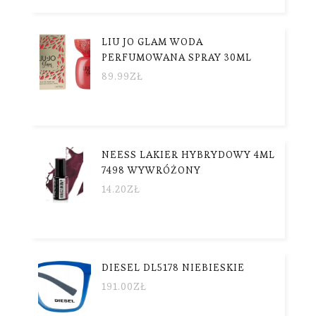
LIU JO GLAM WODA
PERFUMOWANA SPRAY 30ML
89.99
ZŁ
NEESS LAKIER HYBRYDOWY 4ML
7498 WYWRÓŻONY
14.20
ZŁ
DIESEL DL5178 NIEBIESKIE
191.00
ZŁ