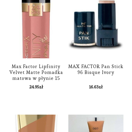
Max Factor Lipfinity
MAX FACTOR Pan Stick
Velvet Matte Pomadka
96 Bisque Ivory
matowa w płynie 15
nude 3,7ml
24.95
zł
16.63
zł