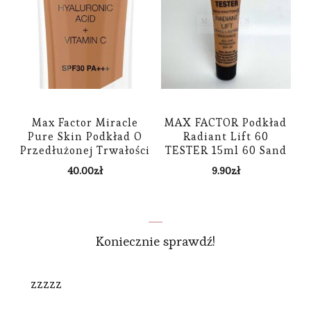
Max Factor Miracle
MAX FACTOR Podkład
Pure Skin Podkład O
Radiant Lift 60
Przedłużonej Trwałości
TESTER 15ml 60 Sand
Spf 30 Odcień 85
40.00
zł
9.90
zł
Caramel 30 ml
Koniecznie sprawdź!
zzzzz