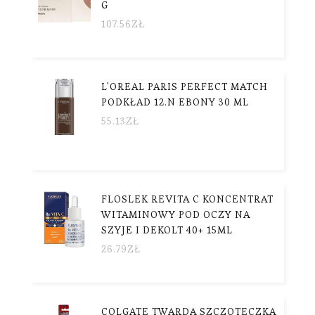
G
107.56
ZŁ
L'OREAL PARIS PERFECT MATCH
PODKŁAD 12.N EBONY 30 ML
55.13
ZŁ
FLOSLEK REVITA C KONCENTRAT
WITAMINOWY POD OCZY NA
SZYJE I DEKOLT 40+ 15ML
26.79
ZŁ
COLGATE TWARDA SZCZOTECZKA