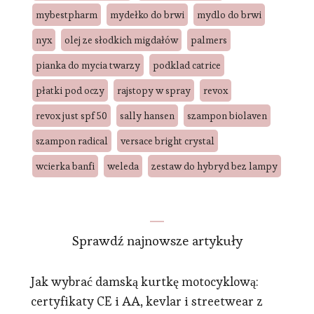
mybestpharm
mydełko do brwi
mydlo do brwi
nyx
olej ze słodkich migdałów
palmers
pianka do mycia twarzy
podklad catrice
płatki pod oczy
rajstopy w spray
revox
revox just spf 50
sally hansen
szampon biolaven
szampon radical
versace bright crystal
wcierka banfi
weleda
zestaw do hybryd bez lampy
Sprawdź najnowsze artykuły
Jak wybrać damską kurtkę motocyklową:
certyfikaty CE i AA, kevlar i streetwear z