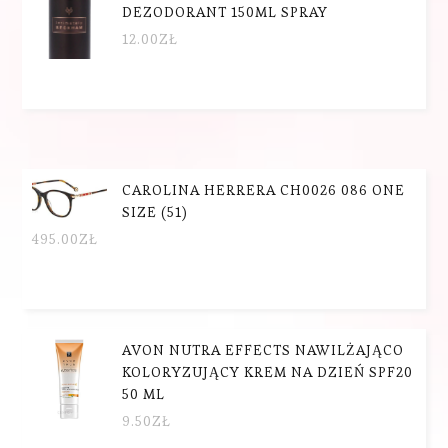
DEZODORANT 150ML SPRAY
12.00
ZŁ
CAROLINA HERRERA CH0026 086 ONE
SIZE (51)
495.00
ZŁ
AVON NUTRA EFFECTS NAWILŻAJĄCO
KOLORYZUJĄCY KREM NA DZIEŃ SPF20
50 ML
9.50
ZŁ