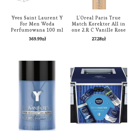
Yves Saint Laurent Y
L’Oreal Paris True
For Men Woda
Match Korektor All in
Perfumowana 100 ml
one 2.R C Vanille Rose
TESTER
6,8 ml
369.99
zł
27.28
zł