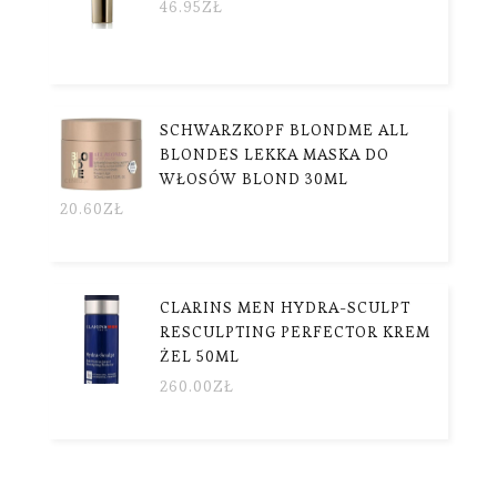
46.95
ZŁ
SCHWARZKOPF BLONDME ALL
BLONDES LEKKA MASKA DO
WŁOSÓW BLOND 30ML
20.60
ZŁ
CLARINS MEN HYDRA-SCULPT
RESCULPTING PERFECTOR KREM
ŻEL 50ML
260.00
ZŁ