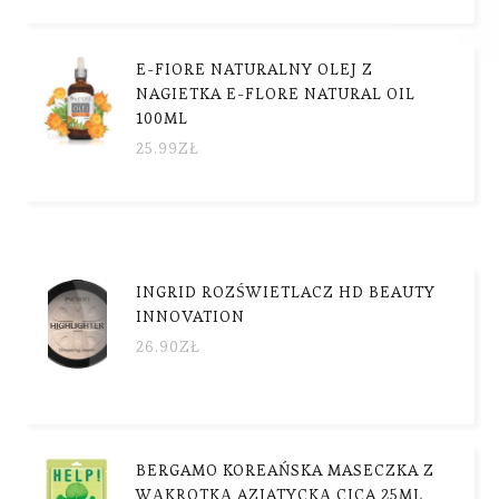
E-FIORE NATURALNY OLEJ Z
NAGIETKA E-FLORE NATURAL OIL
100ML
25.99
ZŁ
INGRID ROZŚWIETLACZ HD BEAUTY
INNOVATION
26.90
ZŁ
BERGAMO KOREAŃSKA MASECZKA Z
WĄKROTKĄ AZJATYCKĄ CICA 25ML