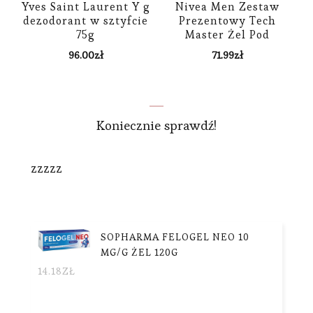
Yves Saint Laurent Y g
Nivea Men Zestaw
dezodorant w sztyfcie
Prezentowy Tech
75g
Master Żel Pod
Prysznic
96.00
zł
71.99
zł
250Ml+Pianka Do
Golenia 200Ml+Balsam
Po Goleniu 100Ml+Deo
RollOn 50Ml
Koniecznie sprawdź!
zzzzz
SOPHARMA FELOGEL NEO 10
MG/G ŻEL 120G
14.18
ZŁ