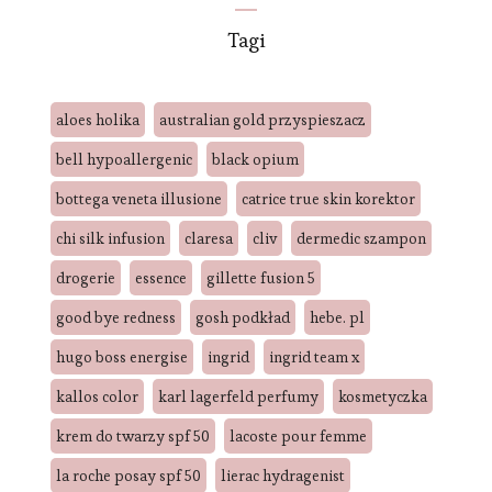
Tagi
aloes holika
australian gold przyspieszacz
bell hypoallergenic
black opium
bottega veneta illusione
catrice true skin korektor
chi silk infusion
claresa
cliv
dermedic szampon
drogerie
essence
gillette fusion 5
good bye redness
gosh podkład
hebe. pl
hugo boss energise
ingrid
ingrid team x
kallos color
karl lagerfeld perfumy
kosmetyczka
krem do twarzy spf 50
lacoste pour femme
la roche posay spf 50
lierac hydragenist