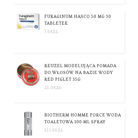
FURAGINUM HASCO 50 MG 30
TABLETEK
7.64
ZŁ
REUZEL MODELUJĄCA POMADA
DO WŁOSÓW NA BAZIE WODY
RED PIGLET 35G
25.08
ZŁ
BIOTHERM HOMME FORCE WODA
TOALETOWA 100 ML SPRAY
137.00
ZŁ