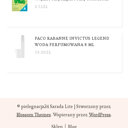
6.51
ZŁ
PACO RABANNE INVICTUS LEGEND
WODA PERFUMOWANA 8 ML
39.00
ZŁ
© pielegnacja24
Sarada Lite | Stworzony przez
Blossom Themes
. Wspierany przez
WordPress
.
Sklep
Blog