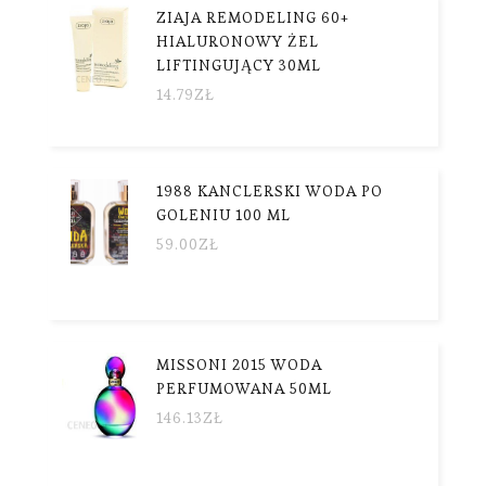
ZIAJA REMODELING 60+
HIALURONOWY ŻEL
LIFTINGUJĄCY 30ML
14.79
ZŁ
1988 KANCLERSKI WODA PO
GOLENIU 100 ML
59.00
ZŁ
MISSONI 2015 WODA
PERFUMOWANA 50ML
146.13
ZŁ