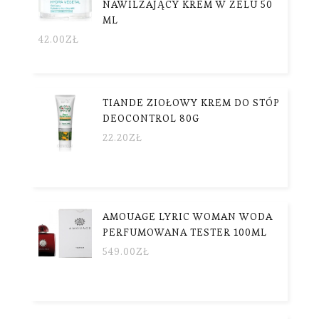
NAWILŻAJĄCY KREM W ŻELU 50
ML
42.00
ZŁ
TIANDE ZIOŁOWY KREM DO STÓP
DEOCONTROL 80G
22.20
ZŁ
AMOUAGE LYRIC WOMAN WODA
PERFUMOWANA TESTER 100ML
549.00
ZŁ