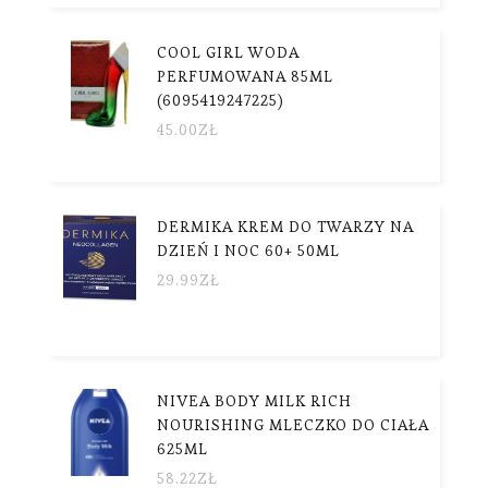
COOL GIRL WODA
PERFUMOWANA 85ML
(6095419247225)
45.00
ZŁ
DERMIKA KREM DO TWARZY NA
DZIEŃ I NOC 60+ 50ML
29.99
ZŁ
NIVEA BODY MILK RICH
NOURISHING MLECZKO DO CIAŁA
625ML
58.22
ZŁ