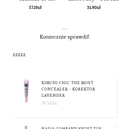
wkład 3ml
Box 87399
57.19
zł
31.90
zł
Koniecznie sprawdź!
zzzzz
KIMCHI CHIC THE MOST
CONCEALER - KOREKTOR
LAVENDER
78.50
ZŁ
NAILS COMPANY SWIFT TOP