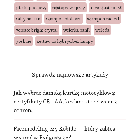
płatki pod oczy
rajstopy w spray
revox just spf 50
sally hansen
szampon biolaven
szampon radical
versace bright crystal
wcierka banfi
weleda
yoskine
zestaw do hybryd bez lampy
Sprawdź najnowsze artykuły
Jak wybrać damską kurtkę motocyklową:
certyfikaty CE i AA, kevlar i streetwear z
ochroną
Facemodeling czy Kobido — który zabieg
wybrać w Bydgoszczy?