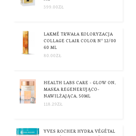
399.00
ZŁ
LAKMÉ TRWAŁA KOLORYZACJA
COLLAGE CLAIR COLOR Nº 12/00
60 ML
80.00
ZŁ
HEALTH LABS CARE - GLOW ON,
MASKA REGENERUJĄCO-
NAWILŻAJĄCA, 50ML
118.29
ZŁ
YVES ROCHER HYDRA VÉGÉTAL