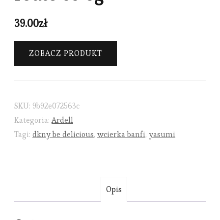
39.00
zł
ZOBACZ PRODUKT
SKU:
9b92e072563c
Kategoria:
Ardell
Tagi:
dkny be delicious
,
wcierka banfi
,
yasumi
Opis