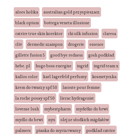
aloes holika
australian gold przyspieszacz
black opium
bottega veneta illusione
catrice true skin korektor
chi silk infusion
claresa
cliv
dermedic szampon
drogerie
essence
gillette fusion 5
good bye redness
gosh podkład
hebe. pl
hugo boss energise
ingrid
ingrid team x
kallos color
karl lagerfeld perfumy
kosmetyczka
krem do twarzy spf 50
lacoste pour femme
la roche posay spf 50
lierac hydragenist
lovense lush
mybestpharm
mydełko do brwi
mydlo do brwi
nyx
olej ze słodkich migdałów
palmers
pianka do mycia twarzy
podklad catrice