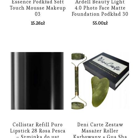
Essence Podkład Soft
Ardell Beauty Light
Touch Mousse Makeup
4.0 Photo Face Matte
03
Foundation Podkład 30
ml
15.26
zł
55.00
zł
Collistar Refill Puro
Deni Carte Zestaw
Lipstick 28 Rosa Pesca
Masażer Roller
– Szminka do ust
Karbowany + Gua Sha