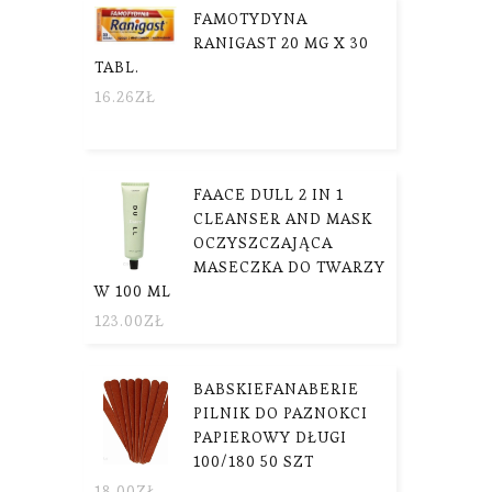
FAMOTYDYNA
RANIGAST 20 MG X 30
TABL.
16.26
ZŁ
FAACE DULL 2 IN 1
CLEANSER AND MASK
OCZYSZCZAJĄCA
MASECZKA DO TWARZY
W 100 ML
123.00
ZŁ
BABSKIEFANABERIE
PILNIK DO PAZNOKCI
PAPIEROWY DŁUGI
100/180 50 SZT
18.00
ZŁ