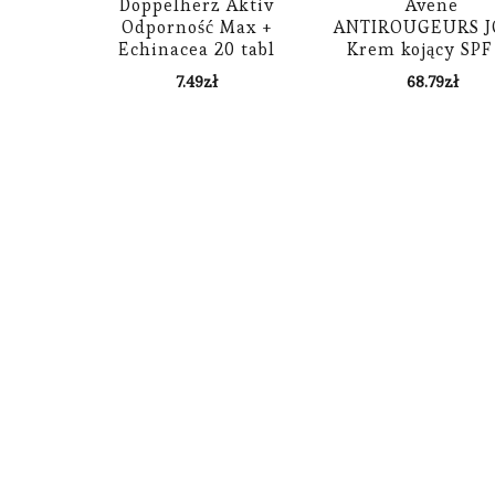
Doppelherz Aktiv
Avene
Odporność Max +
ANTIROUGEURS 
Echinacea 20 tabl
Krem kojący SPF
40ml
7.49
zł
68.79
zł