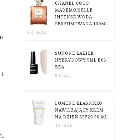
CHANEL COCO
MADEMOISELLE
INTENSE WODA
PERFUMOWANA 100ML
565.44
ZŁ
10
SUNONE LAKIER
HYBRYDOWY 5ML B03
BEA
 i
8.23
ZŁ
LUMENE KLASSIKKO
NAWILŻAJĄCY KREM
NA DZIEŃ SPF20 50 ML
46.79
ZŁ
YL