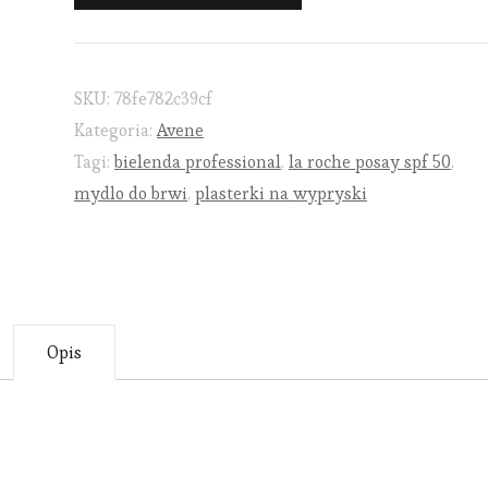
SKU:
78fe782c39cf
Kategoria:
Avene
Tagi:
bielenda professional
,
la roche posay spf 50
,
mydlo do brwi
,
plasterki na wypryski
Opis