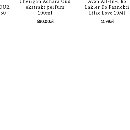
Cherigan Adhara Oud
Avon All-In-1 Bb
JOUR
ekstrakt perfum
Lakier Do Paznokci
 30
100ml
Lilac Love 10Ml
590.00
zł
11.99
zł