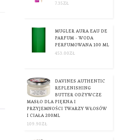
7.35
ZŁ
MUGLER AURA EAU DE
PARFUM - WODA
PERFUMOWANA 100 ML
453.00
ZŁ
DAVINES AUTHENTIC
REPLENISHING
BUTTER ODŻYWCZE
MASŁO DLA PIĘKNA I
PRZYJEMNOŚCI TWARZY WŁOSÓW
I CIAŁA 200ML
109.90
ZŁ