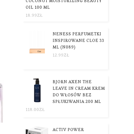
COCONUT MOISTURIZING BEAUTY
OIL 100 ML
18.99
ZŁ
NENESS PERFUMETKI
INSPIROWANE CLOE 33
ML (N089)
12.99
ZŁ
BJORN AXEN THE
LEAVE IN CREAM KREM
DO WŁOSÓW BEZ
SPŁUKIWANIA 200 ML
118.00
ZŁ
ACTIV POWER