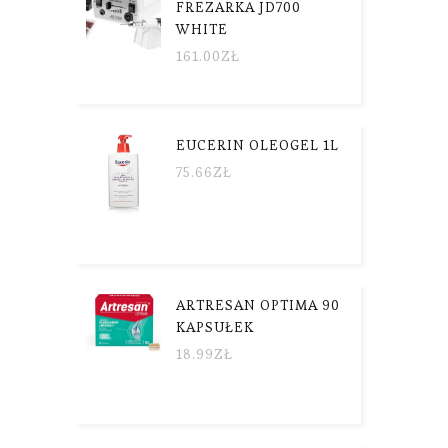
FREZARKA JD700
WHITE
161.00
ZŁ
EUCERIN OLEOGEL 1L
75.66
ZŁ
ARTRESAN OPTIMA 90
KAPSUŁEK
18.99
ZŁ