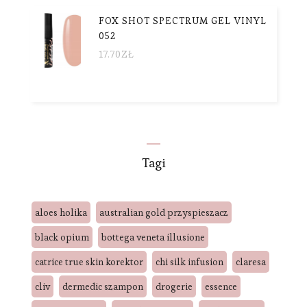
FOX SHOT SPECTRUM GEL VINYL
052
17.70
ZŁ
Tagi
aloes holika
australian gold przyspieszacz
black opium
bottega veneta illusione
catrice true skin korektor
chi silk infusion
claresa
cliv
dermedic szampon
drogerie
essence