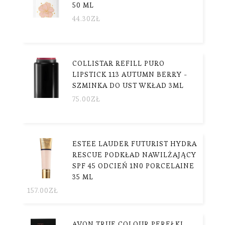
50 ML
44.30
ZŁ
COLLISTAR REFILL PURO
LIPSTICK 113 AUTUMN BERRY -
SZMINKA DO UST WKŁAD 3ML
75.00
ZŁ
ESTEE LAUDER FUTURIST HYDRA
RESCUE PODKŁAD NAWILŻAJĄCY
SPF 45 ODCIEŃ 1N0 PORCELAINE
35 ML
157.00
ZŁ
AVON TRUE COLOUR PEREŁKI