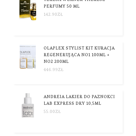
PERFUMY 50 ML
142.90
ZŁ
OLAPLEX STYLIST KIT KURACJA
REGENERUJĄCA NO1 100ML +
NO2 200ML
446.99
ZŁ
ANDREIA LAKIER DO PAZNOKCI
LAB EXPRESS DRY 10,5ML
55.00
ZŁ