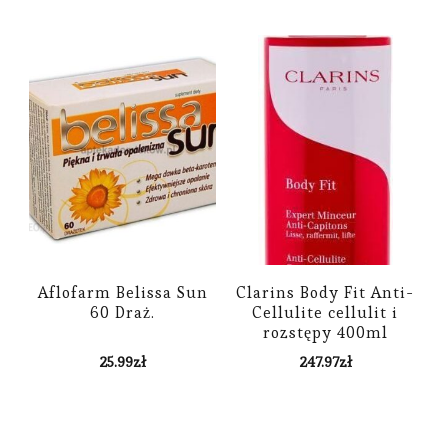
Aflofarm Belissa Sun
Clarins Body Fit Anti-
60 Draż.
Cellulite cellulit i
rozstępy 400ml
25.99
zł
247.97
zł