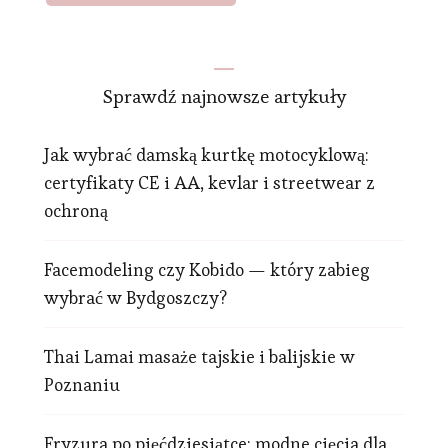
Sprawdź najnowsze artykuły
Jak wybrać damską kurtkę motocyklową:
certyfikaty CE i AA, kevlar i streetwear z
ochroną
Facemodeling czy Kobido — który zabieg
wybrać w Bydgoszczy?
Thai Lamai masaże tajskie i balijskie w
Poznaniu
Fryzura po pięćdziesiątce: modne cięcia dla