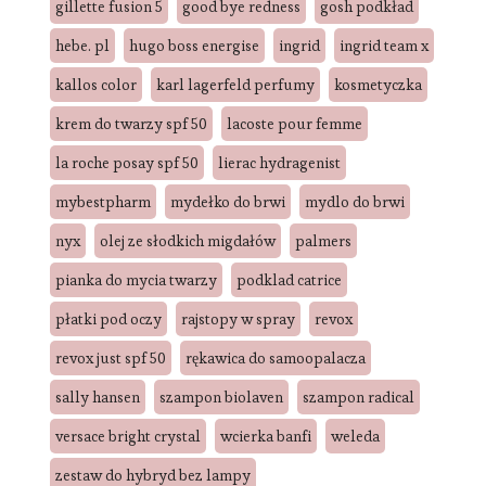
gillette fusion 5
good bye redness
gosh podkład
hebe. pl
hugo boss energise
ingrid
ingrid team x
kallos color
karl lagerfeld perfumy
kosmetyczka
krem do twarzy spf 50
lacoste pour femme
la roche posay spf 50
lierac hydragenist
mybestpharm
mydełko do brwi
mydlo do brwi
nyx
olej ze słodkich migdałów
palmers
pianka do mycia twarzy
podklad catrice
płatki pod oczy
rajstopy w spray
revox
revox just spf 50
rękawica do samoopalacza
sally hansen
szampon biolaven
szampon radical
versace bright crystal
wcierka banfi
weleda
zestaw do hybryd bez lampy