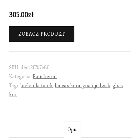
305.00
zł
ZOBACZ PRODUKT
SKU:
dec12f7b7e8f
Kategoria:
Boucheron
Tagi:
bielenda tonik
,
biovax keratyna i jedwab
,
gliss
kur
Opis