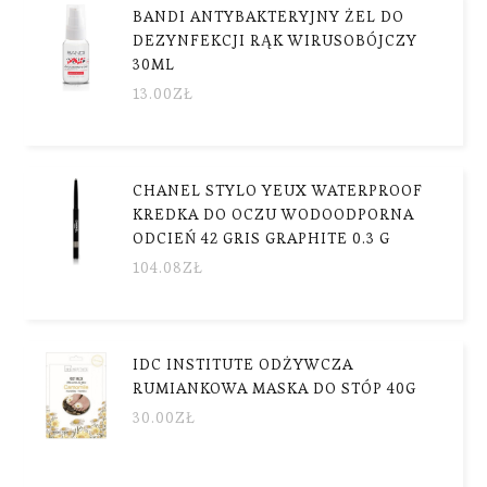
BANDI ANTYBAKTERYJNY ŻEL DO
DEZYNFEKCJI RĄK WIRUSOBÓJCZY
30ML
13.00
ZŁ
CHANEL STYLO YEUX WATERPROOF
KREDKA DO OCZU WODOODPORNA
ODCIEŃ 42 GRIS GRAPHITE 0.3 G
104.08
ZŁ
IDC INSTITUTE ODŻYWCZA
RUMIANKOWA MASKA DO STÓP 40G
30.00
ZŁ