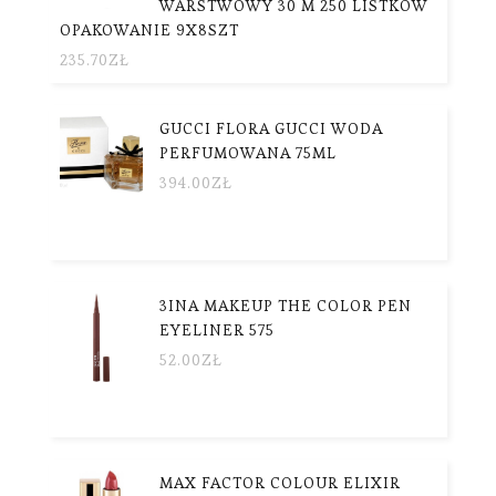
WARSTWOWY 30 M 250 LISTKÓW
OPAKOWANIE 9X8SZT
235.70
ZŁ
GUCCI FLORA GUCCI WODA
PERFUMOWANA 75ML
394.00
ZŁ
3INA MAKEUP THE COLOR PEN
EYELINER 575
52.00
ZŁ
MAX FACTOR COLOUR ELIXIR