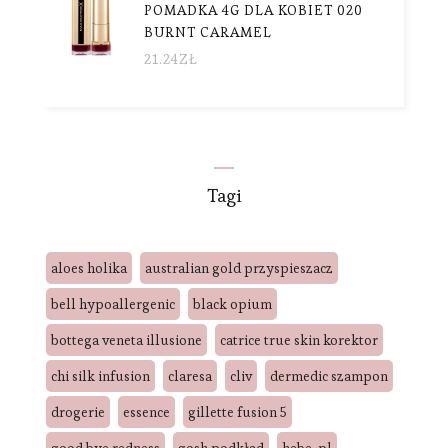
POMADKA 4G DLA KOBIET 020
BURNT CARAMEL
21.24
ZŁ
Tagi
aloes holika
australian gold przyspieszacz
bell hypoallergenic
black opium
bottega veneta illusione
catrice true skin korektor
chi silk infusion
claresa
cliv
dermedic szampon
drogerie
essence
gillette fusion 5
good bye redness
gosh podkład
hebe. pl