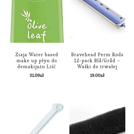
Ziaja Water based
Bravehead Perm Rods
make up płyn do
12-pack Blå/Gråd –
demakijażu Liść
Wałki do trwałej
Oliwny 120 ml
ondulacji Blå/Grå
31.09
zł
19.00
zł