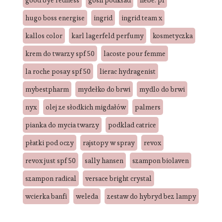
hugo boss energise
ingrid
ingrid team x
kallos color
karl lagerfeld perfumy
kosmetyczka
krem do twarzy spf 50
lacoste pour femme
la roche posay spf 50
lierac hydragenist
mybestpharm
mydełko do brwi
mydlo do brwi
nyx
olej ze słodkich migdałów
palmers
pianka do mycia twarzy
podklad catrice
płatki pod oczy
rajstopy w spray
revox
revox just spf 50
sally hansen
szampon biolaven
szampon radical
versace bright crystal
wcierka banfi
weleda
zestaw do hybryd bez lampy