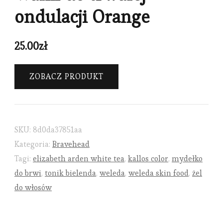
ondulacji Orange
25.00
zł
ZOBACZ PRODUKT
SKU:
8d0da37851aa
Kategoria:
Bravehead
Tagi:
elizabeth arden white tea
,
kallos color
,
mydełko
do brwi
,
tonik bielenda
,
weleda
,
weleda skin food
,
żel
do włosów