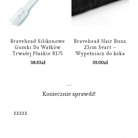
Bravehead Silikonowe
Bravehead Hair Buns
Gumki Do Wałków
23cm Svart –
Trwałej Płaskie 8175
Wypełniacz do koka
38.63
zł
39.00
zł
Koniecznie sprawdź!
zzzzz