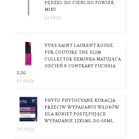
PĘDZEL DO CIENI DO POWIEK
MINI
12.39
ZŁ
YVES SAINT LAURENT ROUGE
PUR COUTURE THE SLIM
COLLECTOR SZMINKA MATUJĄCA
ODCIEŃ 8 CONTRARY FUCHSIA
2,2G
83.00
ZŁ
PHYTO PHYTOCYANE KURACJA
PRZECIW WYPADANIU WŁOSÓW
DLA KOBIET POSTĘPUJĄCE
WYPADANIE 12X5ML DO 60ML
99.99
ZŁ