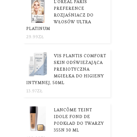
L’OREAL PARIS
PREFERENCE
ROZJAŚNIACZ DO
WŁOSÓW ULTRA
PLATINUM
29.99
ZŁ
VIS PLANTIS COMFORT
SKIN ODŚWIEŻAJĄCA
PREBIOTYCZNA
MGIEŁKA DO HIGIENY
INTYMNEJ, 50ML
13.97
ZŁ
LANCÔME TEINT
IDOLE FOND DE
PODKŁAD DO TWARZY
355N 30 ML