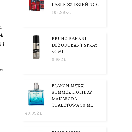
LASER X3 DZIEŃ NOC
105.98
ZŁ
u
ek
BRUNO BANANI
 i
DEZODORANT SPRAY
50 ML
6.95
ZŁ
et
FLAKON MEXX
SUMMER HOLIDAY
MAN WODA
TOALETOWA 50 ML
49.99
ZŁ