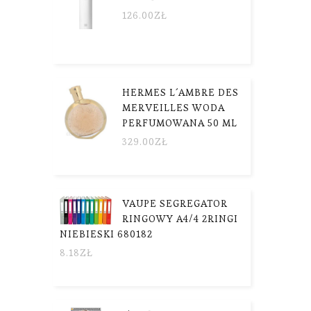
126.00
ZŁ
HERMES L´AMBRE DES
MERVEILLES WODA
PERFUMOWANA 50 ML
329.00
ZŁ
VAUPE SEGREGATOR
RINGOWY A4/4 2RINGI
NIEBIESKI 680182
8.18
ZŁ