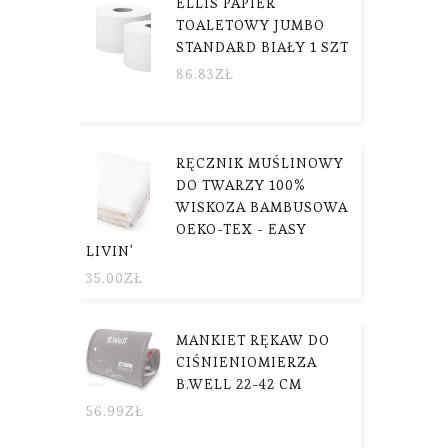
ELLIS PAPIER
TOALETOWY JUMBO
STANDARD BIAŁY 1 SZT
86.83
ZŁ
RĘCZNIK MUŚLINOWY
DO TWARZY 100%
WISKOZA BAMBUSOWA
OEKO-TEX - EASY
LIVIN'
35.00
ZŁ
MANKIET RĘKAW DO
CIŚNIENIOMIERZA
B.WELL 22-42 CM
56.99
ZŁ