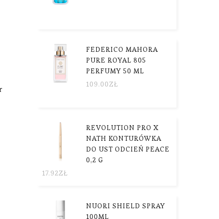
FEDERICO MAHORA
PURE ROYAL 805
PERFUMY 50 ML
109.00
ZŁ
r
REVOLUTION PRO X
NATH KONTURÓWKA
DO UST ODCIEŃ PEACE
0,2 G
17.92
ZŁ
NUORI SHIELD SPRAY
100ML