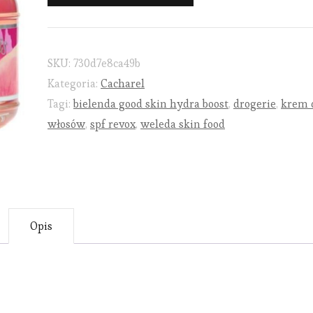
SKU:
730d7e8ca49b
Kategoria:
Cacharel
Tagi:
bielenda good skin hydra boost
,
drogerie
,
krem 
włosów
,
spf revox
,
weleda skin food
Opis