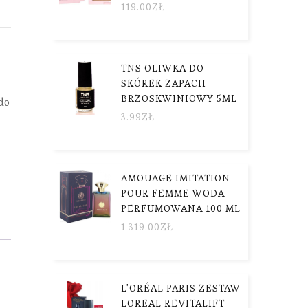
119.00
ZŁ
TNS OLIWKA DO
SKÓREK ZAPACH
BRZOSKWINIOWY 5ML
do
3.99
ZŁ
AMOUAGE IMITATION
POUR FEMME WODA
PERFUMOWANA 100 ML
1 319.00
ZŁ
L'ORÉAL PARIS ZESTAW
LOREAL REVITALIFT