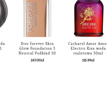
oda
Dior forever Skin
Cacharel Amor Amo
l
Glow Foundation 3
Electric Kiss woda
Neutral Podkład 30
toaletowa 30ml
ml
247.00
zł
115.99
zł