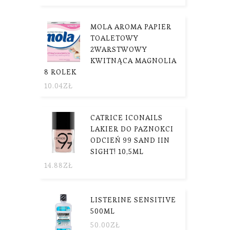
MOLA AROMA PAPIER
TOALETOWY
2WARSTWOWY
KWITNĄCA MAGNOLIA
8 ROLEK
10.04
ZŁ
CATRICE ICONAILS
LAKIER DO PAZNOKCI
ODCIEŃ 99 SAND IIN
SIGHT! 10,5ML
14.88
ZŁ
LISTERINE SENSITIVE
500ML
50.00
ZŁ