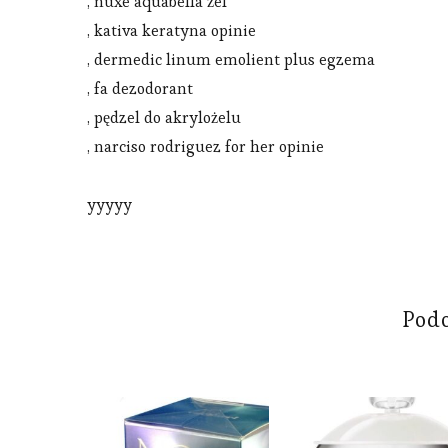
, nuxe aquabella żel
, kativa keratyna opinie
, dermedic linum emolient plus egzema
, fa dezodorant
, pędzel do akrylożelu
, narciso rodriguez for her opinie
yyyyy
Pod