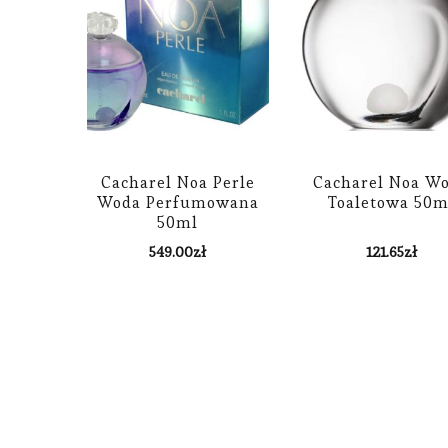
Cacharel Noa Perle
Cacharel Noa W
Woda Perfumowana
Toaletowa 50m
50ml
549.00
zł
121.65
zł