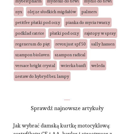
mybestpharm
mydełko do brwi
mydlo do brwi
nyx
olej ze słodkich migdałów
palmers
petitfee płatki pod oczy
pianka do mycia twarzy
podklad catrice
płatki pod oczy
rajstopy w spray
regenerum do pięt
revox just spf 50
sally hansen
szampon biolaven
szampon radical
versace bright crystal
wcierka banfi
weleda
zestaw do hybryd bez lampy
Sprawdź najnowsze artykuły
Jak wybrać damską kurtkę motocyklową:
certyfikaty CE i AA, kevlar i streetwear z