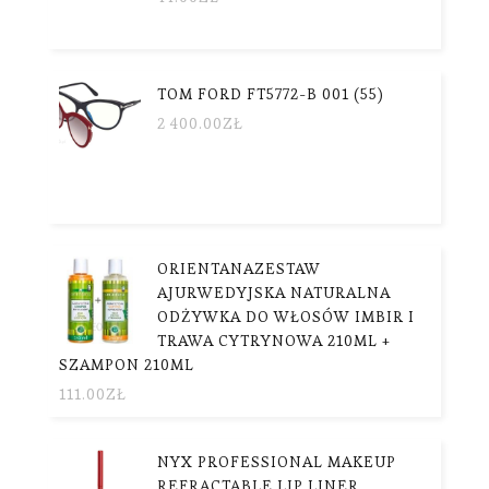
TOM FORD FT5772-B 001 (55)
2 400.00
ZŁ
ORIENTANAZESTAW
AJURWEDYJSKA NATURALNA
ODŻYWKA DO WŁOSÓW IMBIR I
TRAWA CYTRYNOWA 210ML +
SZAMPON 210ML
111.00
ZŁ
NYX PROFESSIONAL MAKEUP
REFRACTABLE LIP LINER