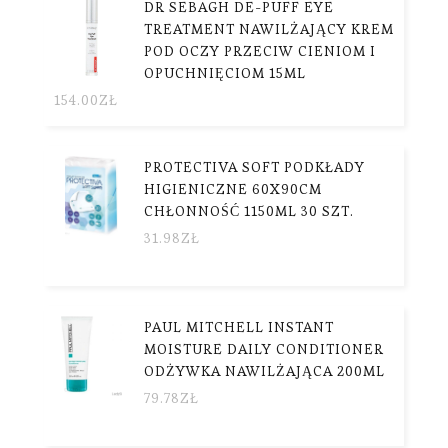
DR SEBAGH DE-PUFF EYE
TREATMENT NAWILŻAJĄCY KREM
POD OCZY PRZECIW CIENIOM I
OPUCHNIĘCIOM 15ML
154.00
ZŁ
PROTECTIVA SOFT PODKŁADY
HIGIENICZNE 60X90CM
CHŁONNOŚĆ 1150ML 30 SZT.
31.98
ZŁ
PAUL MITCHELL INSTANT
MOISTURE DAILY CONDITIONER
ODŻYWKA NAWILŻAJĄCA 200ML
79.78
ZŁ