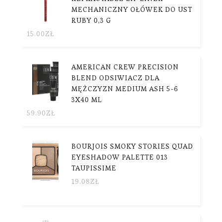
MECHANICZNY OŁÓWEK DO UST
RUBY 0,3 G
15.00
ZŁ
AMERICAN CREW PRECISION
BLEND ODSIWIACZ DLA
MĘŻCZYZN MEDIUM ASH 5-6
3X40 ML
59.90
ZŁ
BOURJOIS SMOKY STORIES QUAD
EYESHADOW PALETTE 013
TAUPISSIME
19.08
ZŁ