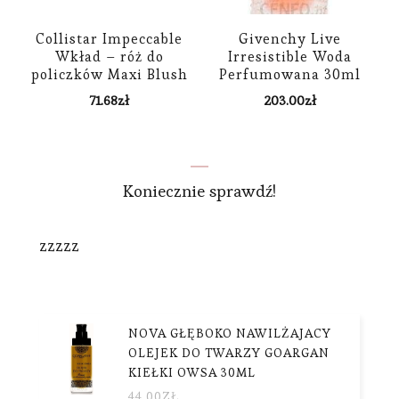
Collistar Impeccable
Givenchy Live
Wkład – róż do
Irresistible Woda
policzków Maxi Blush
Perfumowana 30ml
08 Henné
71.68
zł
203.00
zł
Koniecznie sprawdź!
zzzzz
NOVA GŁĘBOKO NAWILŻAJACY
OLEJEK DO TWARZY GOARGAN
KIEŁKI OWSA 30ML
44.00
ZŁ