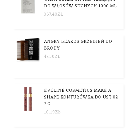
DO WŁOSÓW SUCHYCH 1000 ML
367.40
ZŁ
ANGRY BEARDS GRZEBIEŃ DO
BRODY
47.50
ZŁ
EVELINE COSMETICS MAKE A
SHAPE KONTURÓWKA DO UST 02
7 G
10.19
ZŁ