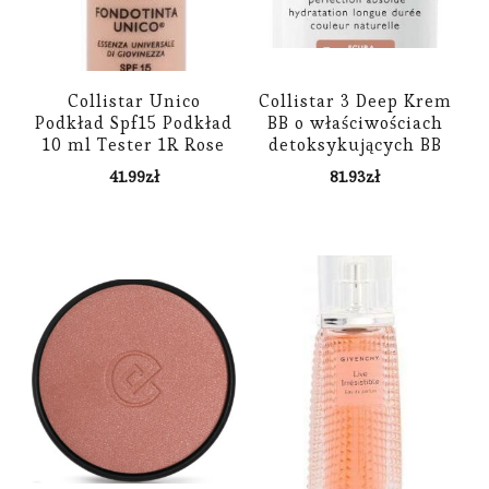
Collistar Unico
Collistar 3 Deep Krem
Podkład Spf15 Podkład
BB o właściwościach
10 ml Tester 1R Rose
detoksykujących BB
Ivory
Cream 50ml
41.99
zł
81.93
zł