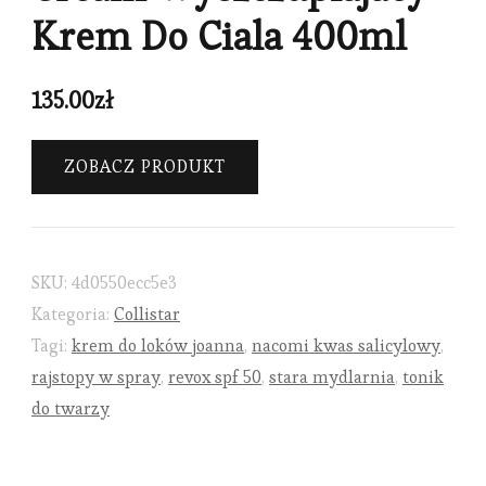
Krem Do Ciala 400ml
135.00
zł
ZOBACZ PRODUKT
SKU:
4d0550ecc5e3
Kategoria:
Collistar
Tagi:
krem do loków joanna
,
nacomi kwas salicylowy
,
rajstopy w spray
,
revox spf 50
,
stara mydlarnia
,
tonik
do twarzy