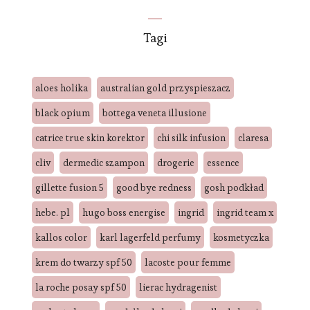
Tagi
aloes holika
australian gold przyspieszacz
black opium
bottega veneta illusione
catrice true skin korektor
chi silk infusion
claresa
cliv
dermedic szampon
drogerie
essence
gillette fusion 5
good bye redness
gosh podkład
hebe. pl
hugo boss energise
ingrid
ingrid team x
kallos color
karl lagerfeld perfumy
kosmetyczka
krem do twarzy spf 50
lacoste pour femme
la roche posay spf 50
lierac hydragenist