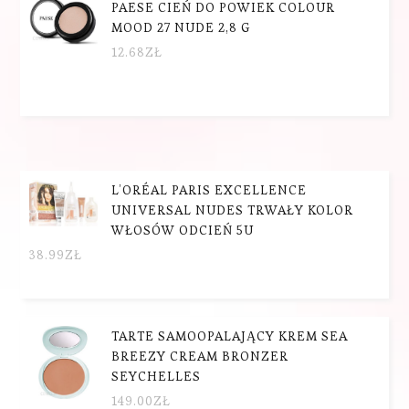
PAESE CIEŃ DO POWIEK COLOUR
MOOD 27 NUDE 2,8 G
12.68
ZŁ
L’ORÉAL PARIS EXCELLENCE
UNIVERSAL NUDES TRWAŁY KOLOR
WŁOSÓW ODCIEŃ 5U
38.99
ZŁ
TARTE SAMOOPALAJĄCY KREM SEA
BREEZY CREAM BRONZER
SEYCHELLES
149.00
ZŁ