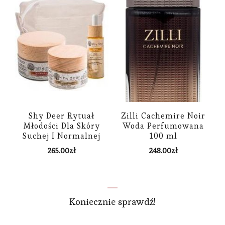
Shy Deer Rytuał
Zilli Cachemire Noir
Młodości Dla Skóry
Woda Perfumowana
Suchej I Normalnej
100 ml
Zestaw Krem 50 Ml +
265.00
zł
248.00
zł
Naturalny Krem Dla
Skóry Okolicy Oczu 30
Ml + Eliksir 30 Ml
Koniecznie sprawdź!