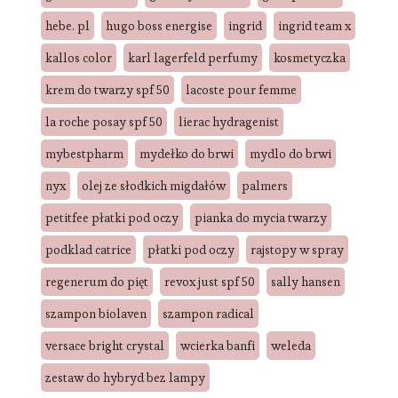
hebe. pl
hugo boss energise
ingrid
ingrid team x
kallos color
karl lagerfeld perfumy
kosmetyczka
krem do twarzy spf 50
lacoste pour femme
la roche posay spf 50
lierac hydragenist
mybestpharm
mydełko do brwi
mydlo do brwi
nyx
olej ze słodkich migdałów
palmers
petitfee płatki pod oczy
pianka do mycia twarzy
podklad catrice
płatki pod oczy
rajstopy w spray
regenerum do pięt
revox just spf 50
sally hansen
szampon biolaven
szampon radical
versace bright crystal
wcierka banfi
weleda
zestaw do hybryd bez lampy