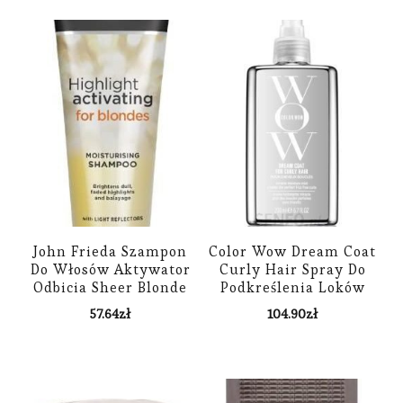
John Frieda Szampon
Color Wow Dream Coat
Do Włosów Aktywator
Curly Hair Spray Do
Odbicia Sheer Blonde
Podkreślenia Loków
Blond 250 ml
200Ml
57.64
zł
104.90
zł