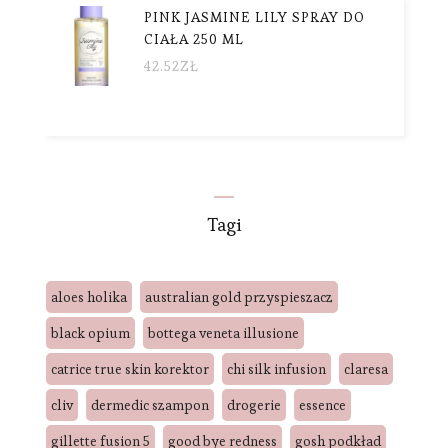
PINK JASMINE LILY SPRAY DO
CIAŁA 250 ML
42.52
ZŁ
Tagi
aloes holika
australian gold przyspieszacz
black opium
bottega veneta illusione
catrice true skin korektor
chi silk infusion
claresa
cliv
dermedic szampon
drogerie
essence
gillette fusion 5
good bye redness
gosh podkład