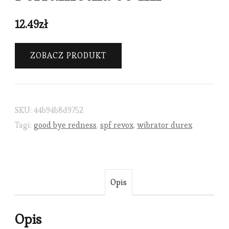
12.49
zł
ZOBACZ PRODUKT
SKU:
44b94b8d9752
Tagi:
good bye redness
,
spf revox
,
wibrator durex
Opis
Opis