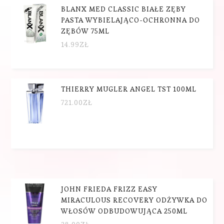
BLANX MED CLASSIC BIAŁE ZĘBY
PASTA WYBIELAJĄCO-OCHRONNA DO
ZĘBÓW 75ML
14.99
ZŁ
THIERRY MUGLER ANGEL TST 100ML
721.00
ZŁ
JOHN FRIEDA FRIZZ EASY
MIRACULOUS RECOVERY ODŻYWKA DO
WŁOSÓW ODBUDOWUJĄCA 250ML