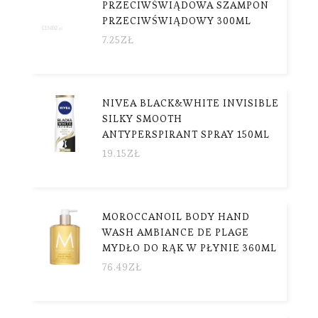
PRZECIWŚWIĄDOWA SZAMPON
PRZECIWŚWIĄDOWY 300ML
7.25
ZŁ
NIVEA BLACK&WHITE INVISIBLE
SILKY SMOOTH
ANTYPERSPIRANT SPRAY 150ML
19.15
ZŁ
MOROCCANOIL BODY HAND
WASH AMBIANCE DE PLAGE
MYDŁO DO RĄK W PŁYNIE 360ML
76.49
ZŁ