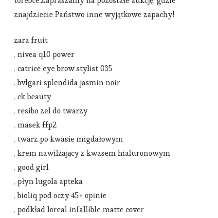
torebce.Zapraszamy na pozostałe aukcję, gdzie
znajdziecie Państwo inne wyjątkowe zapachy!
zara fruit
, nivea q10 power
, catrice eye brow stylist 035
, bvlgari splendida jasmin noir
, ck beauty
, resibo zel do twarzy
, masek ffp2
, twarz po kwasie migdałowym
, krem nawilżający z kwasem hialuronowym
, good girl
, płyn lugola apteka
, bioliq pod oczy 45+ opinie
, podkład loreal infallible matte cover