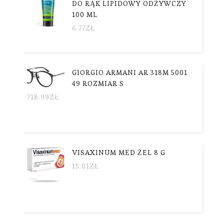
DO RĄK LIPIDOWY ODŻYWCZY
100 ML
6.77
ZŁ
GIORGIO ARMANI AR 318M 5001
49 ROZMIAR S
718.99
ZŁ
VISAXINUM MED ŻEL 8 G
15.01
ZŁ