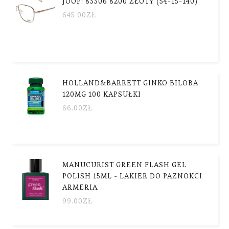
JOOP! 83306 8200 ZŁOTY (54-15-140)
645.00
ZŁ
HOLLAND&BARRETT GINKO BILOBA
120MG 100 KAPSUŁKI
66.00
ZŁ
MANUCURIST GREEN FLASH GEL
POLISH 15ML - LAKIER DO PAZNOKCI
ARMERIA
99.00
ZŁ