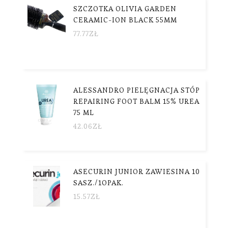
SZCZOTKA OLIVIA GARDEN
CERAMIC-ION BLACK 55MM
77.77
ZŁ
ALESSANDRO PIELĘGNACJA STÓP
REPAIRING FOOT BALM 15% UREA
75 ML
42.06
ZŁ
ASECURIN JUNIOR ZAWIESINA 10
SASZ./1OPAK.
15.57
ZŁ