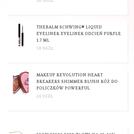
28.00
ZŁ
THEBALM SCHWING® LIQUID
EYELINER EYELINER ODCIEŃ PURPLE
1.7 ML
58.86
ZŁ
MAKEUP REVOLUTION HEART
BREAKERS SHIMMER BLUSH RÓŻ DO
POLICZKÓW POWERFUL
24.92
ZŁ