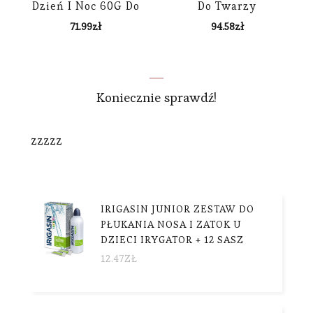
Dzień I Noc 60G Do
Do Twarzy
Twarzy
Rekonstruktor
71.99
zł
94.58
zł
Młodości 50Ml
Koniecznie sprawdź!
zzzzz
IRIGASIN JUNIOR ZESTAW DO
PŁUKANIA NOSA I ZATOK U
DZIECI IRYGATOR + 12 SASZ
12.47
ZŁ