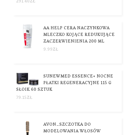
291.40
ZŁ
AA HELP CERA NACZYNKOWA
MLECZKO KOJĄCE REDUKUJĄCE
ZACZERWIENIENIA 200 ML
9.99
ZŁ
SUNEWMED ESSENCE+ NOCNE
PŁATKI REGENERACYJNE 115 G
SŁOIK 60 SZTUK
79.15
ZŁ
AVON_SZCZOTKA DO
MODELOWANIA WŁOSÓW