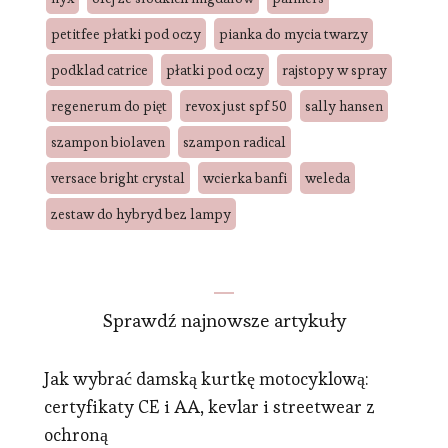
petitfee płatki pod oczy
pianka do mycia twarzy
podklad catrice
płatki pod oczy
rajstopy w spray
regenerum do pięt
revox just spf 50
sally hansen
szampon biolaven
szampon radical
versace bright crystal
wcierka banfi
weleda
zestaw do hybryd bez lampy
Sprawdź najnowsze artykuły
Jak wybrać damską kurtkę motocyklową:
certyfikaty CE i AA, kevlar i streetwear z
ochroną