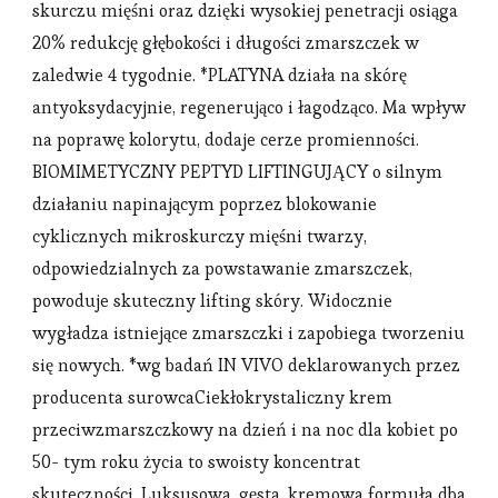
skurczu mięśni oraz dzięki wysokiej penetracji osiąga
20% redukcję głębokości i długości zmarszczek w
zaledwie 4 tygodnie. *PLATYNA działa na skórę
antyoksydacyjnie, regenerująco i łagodząco. Ma wpływ
na poprawę kolorytu, dodaje cerze promienności.
BIOMIMETYCZNY PEPTYD LIFTINGUJĄCY o silnym
działaniu napinającym poprzez blokowanie
cyklicznych mikroskurczy mięśni twarzy,
odpowiedzialnych za powstawanie zmarszczek,
powoduje skuteczny lifting skóry. Widocznie
wygładza istniejące zmarszczki i zapobiega tworzeniu
się nowych. *wg badań IN VIVO deklarowanych przez
producenta surowcaCiekłokrystaliczny krem
przeciwzmarszczkowy na dzień i na noc dla kobiet po
50- tym roku życia to swoisty koncentrat
skuteczności. Luksusowa, gęsta, kremowa formuła dba