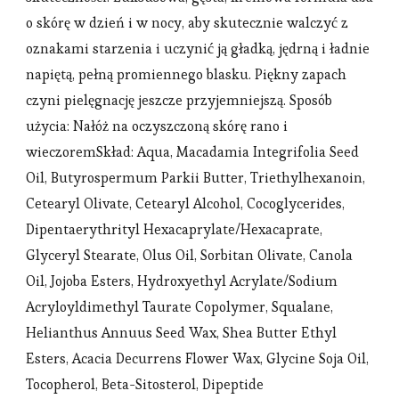
o skórę w dzień i w nocy, aby skutecznie walczyć z
oznakami starzenia i uczynić ją gładką, jędrną i ładnie
napiętą, pełną promiennego blasku. Piękny zapach
czyni pielęgnację jeszcze przyjemniejszą. Sposób
użycia: Nałóż na oczyszczoną skórę rano i
wieczoremSkład: Aqua, Macadamia Integrifolia Seed
Oil, Butyrospermum Parkii Butter, Triethylhexanoin,
Cetearyl Olivate, Cetearyl Alcohol, Cocoglycerides,
Dipentaerythrityl Hexacaprylate/Hexacaprate,
Glyceryl Stearate, Olus Oil, Sorbitan Olivate, Canola
Oil, Jojoba Esters, Hydroxyethyl Acrylate/Sodium
Acryloyldimethyl Taurate Copolymer, Squalane,
Helianthus Annuus Seed Wax, Shea Butter Ethyl
Esters, Acacia Decurrens Flower Wax, Glycine Soja Oil,
Tocopherol, Beta-Sitosterol, Dipeptide