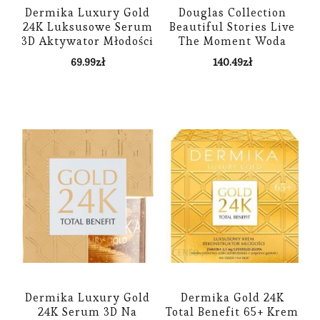
Dermika Luxury Gold
Douglas Collection
24K Luksusowe Serum
Beautiful Stories Live
3D Aktywator Młodości
The Moment Woda
Na Dzień I Noc 60G
Perfumowana 50 ml
69.99
zł
140.49
zł
Dermika Luxury Gold
Dermika Gold 24K
24K Serum 3D Na
Total Benefit 65+ Krem