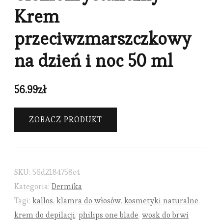
Krem
przeciwzmarszczkowy
na dzień i noc 50 ml
56.99
zł
ZOBACZ PRODUKT
SKU:
56d2184758c4
Kategoria:
Dermika
Tagi:
kallos
,
klamra do włosów
,
kosmetyki naturalne
,
krem do depilacji
,
philips one blade
,
wosk do brwi