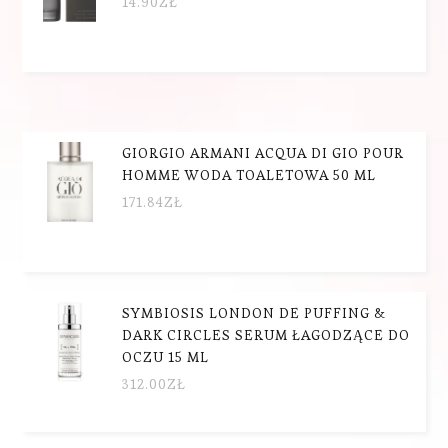
14.90
ZŁ
GIORGIO ARMANI ACQUA DI GIO POUR
HOMME WODA TOALETOWA 50 ML
171.84
ZŁ
SYMBIOSIS LONDON DE PUFFING &
DARK CIRCLES SERUM ŁAGODZĄCE DO
OCZU 15 ML
312.00
ZŁ