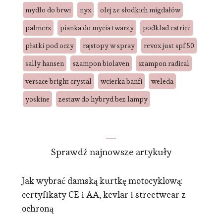
mydlo do brwi
nyx
olej ze słodkich migdałów
palmers
pianka do mycia twarzy
podklad catrice
płatki pod oczy
rajstopy w spray
revox just spf 50
sally hansen
szampon biolaven
szampon radical
versace bright crystal
wcierka banfi
weleda
yoskine
zestaw do hybryd bez lampy
Sprawdź najnowsze artykuły
Jak wybrać damską kurtkę motocyklową:
certyfikaty CE i AA, kevlar i streetwear z
ochroną