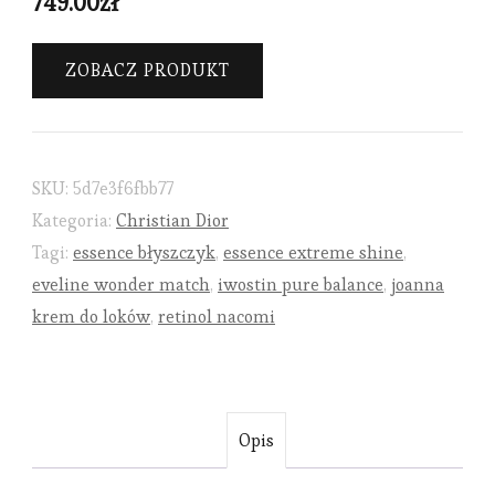
749.00
zł
ZOBACZ PRODUKT
SKU:
5d7e3f6fbb77
Kategoria:
Christian Dior
Tagi:
essence błyszczyk
,
essence extreme shine
,
eveline wonder match
,
iwostin pure balance
,
joanna
krem do loków
,
retinol nacomi
Opis