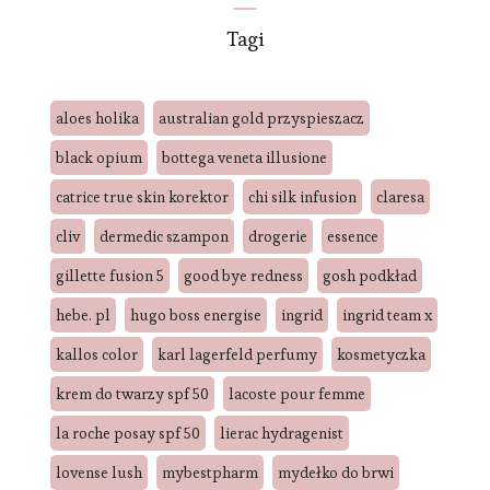
Tagi
aloes holika
australian gold przyspieszacz
black opium
bottega veneta illusione
catrice true skin korektor
chi silk infusion
claresa
cliv
dermedic szampon
drogerie
essence
gillette fusion 5
good bye redness
gosh podkład
hebe. pl
hugo boss energise
ingrid
ingrid team x
kallos color
karl lagerfeld perfumy
kosmetyczka
krem do twarzy spf 50
lacoste pour femme
la roche posay spf 50
lierac hydragenist
lovense lush
mybestpharm
mydełko do brwi