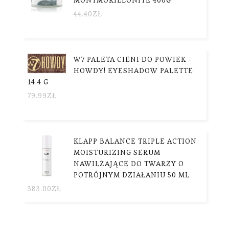
44.40
ZŁ
W7 PALETA CIENI DO POWIEK -
HOWDY! EYESHADOW PALETTE
14.4 G
79.99
ZŁ
KLAPP BALANCE TRIPLE ACTION
MOISTURIZING SERUM
NAWILŻAJĄCE DO TWARZY O
POTRÓJNYM DZIAŁANIU 50 ML
383.00
ZŁ