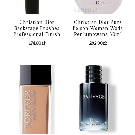
Christian Dior
Christian Dior Pure
Backstage Brushes
Poison Woman Woda
Professional Finish
Perfumowana 30ml
Fluid Foundation
174.00
zł
292.00
zł
Brush Full Coverage
Face 12 Pędzel Do
Podkładu We Fluidzie