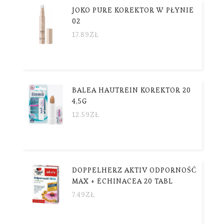
JOKO PURE KOREKTOR W PŁYNIE
02
17.89
ZŁ
BALEA HAUTREIN KOREKTOR 20
4,5G
12.59
ZŁ
DOPPELHERZ AKTIV ODPORNOŚĆ
MAX + ECHINACEA 20 TABL
7.49
ZŁ