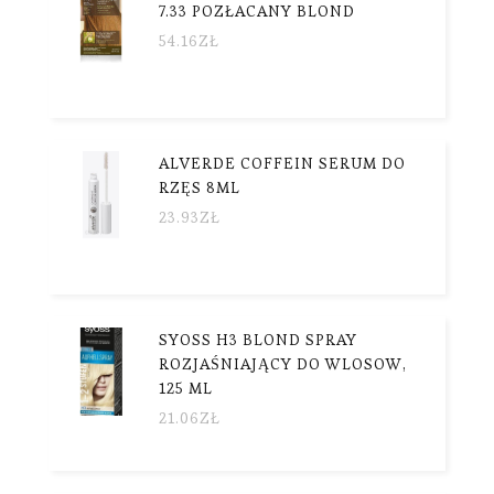
7.33 POZŁACANY BLOND
54.16
ZŁ
ALVERDE COFFEIN SERUM DO
RZĘS 8ML
23.93
ZŁ
SYOSS H3 BLOND SPRAY
ROZJAŚNIAJĄCY DO WLOSOW,
125 ML
21.06
ZŁ