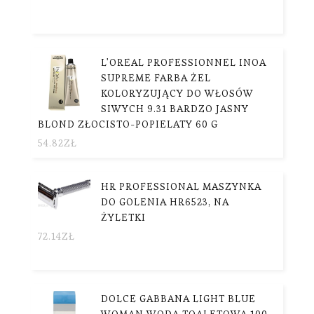
L'OREAL PROFESSIONNEL INOA
SUPREME FARBA ŻEL
KOLORYZUJĄCY DO WŁOSÓW
SIWYCH 9.31 BARDZO JASNY
BLOND ZŁOCISTO-POPIELATY 60 G
54.82
ZŁ
HR PROFESSIONAL MASZYNKA
DO GOLENIA HR6523, NA
ŻYLETKI
72.14
ZŁ
DOLCE GABBANA LIGHT BLUE
WOMAN WODA TOALETOWA 100