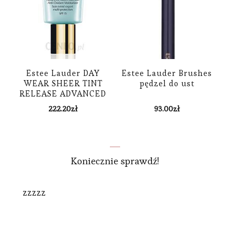
Estee Lauder DAY
Estee Lauder Brushes
WEAR SHEER TINT
pędzel do ust
RELEASE ADVANCED
MULTI-ProtectION
222.20
zł
93.00
zł
ANTI-OXIDANT
MOISTURIzER SPF 15
ALL Skin ochronno
nawilżający Krem
koloryzujący
Koniecznie sprawdź!
zzzzz