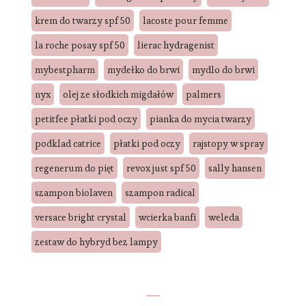
krem do twarzy spf 50
lacoste pour femme
la roche posay spf 50
lierac hydragenist
mybestpharm
mydełko do brwi
mydlo do brwi
nyx
olej ze słodkich migdałów
palmers
petitfee płatki pod oczy
pianka do mycia twarzy
podklad catrice
płatki pod oczy
rajstopy w spray
regenerum do pięt
revox just spf 50
sally hansen
szampon biolaven
szampon radical
versace bright crystal
wcierka banfi
weleda
zestaw do hybryd bez lampy