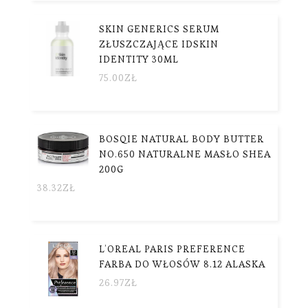
SKIN GENERICS SERUM
ZŁUSZCZAJĄCE IDSKIN
IDENTITY 30ML
75.00
ZŁ
BOSQIE NATURAL BODY BUTTER
NO.650 NATURALNE MASŁO SHEA
200G
38.32
ZŁ
L’OREAL PARIS PREFERENCE
FARBA DO WŁOSÓW 8.12 ALASKA
26.97
ZŁ