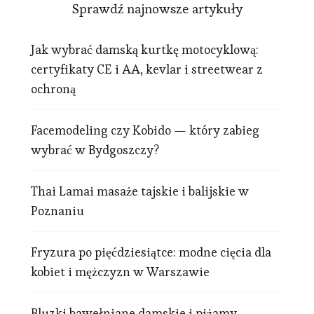
Sprawdź najnowsze artykuły
Jak wybrać damską kurtkę motocyklową:
certyfikaty CE i AA, kevlar i streetwear z
ochroną
Facemodeling czy Kobido — który zabieg
wybrać w Bydgoszczy?
Thai Lamai masaże tajskie i balijskie w
Poznaniu
Fryzura po pięćdziesiątce: modne cięcia dla
kobiet i mężczyzn w Warszawie
Bluzki bawełniane damskie i piżamy —