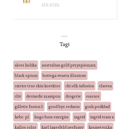
130.63
ZŁ
Tagi
aloes holika
australian gold przyspieszacz
black opium
bottega veneta illusione
catrice true skin korektor
chi silk infusion
claresa
cliv
dermedic szampon
drogerie
essence
gillette fusion 5
good bye redness
gosh podkład
hebe. pl
hugo boss energise
ingrid
ingrid team x
kallos color
karl lagerfeld perfumy
kosmetyczka