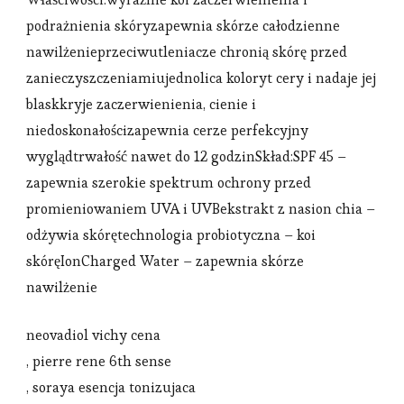
podrażnienia skóryzapewnia skórze całodzienne
nawilżenieprzeciwutleniacze chronią skórę przed
zanieczyszczeniamiujednolica koloryt cery i nadaje jej
blaskkryje zaczerwienienia, cienie i
niedoskonałościzapewnia cerze perfekcyjny
wyglądtrwałość nawet do 12 godzinSkład:SPF 45 –
zapewnia szerokie spektrum ochrony przed
promieniowaniem UVA i UVBekstrakt z nasion chia –
odżywia skórętechnologia probiotyczna – koi
skóręIonCharged Water – zapewnia skórze
nawilżenie
neovadiol vichy cena
, pierre rene 6th sense
, soraya esencja tonizujaca