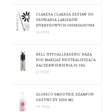
CLARESA CLARESA ZESTAW DO
USUWANIA LAKIERÓW
HYBRYDOWYCH 5904824207988
14.69
ZŁ
BELL HYPOALLERGENIC BAZA
POD MAKIJAŻ NEUTRALIZUJĄCA
ZACZERWIENIENIA 01 30G
17.99
ZŁ
GLOSSCO SMOOTHIE SZAMPON
ODŻYWCZY 1000 ML
39.98
ZŁ