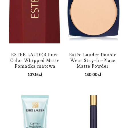
ESTEE LAUDER Pure
Estée Lauder Double
Color Whipped Matte
Wear Stay-In-Place
Pomadka matowa
Matte Powder
SHOCK ME
Foundation Podkład W
107.16
zł
130.00
zł
Pudrze Spf 10 Odcień
Pebble 12 G