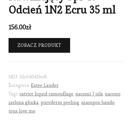
Odcień 1N2 Ecru 35 ml
156.00
zł
ZOBACZ PRODUKT
SKU:
32c64041feeb
Kategoria:
Estee Lauder
Tagi:
catrice liquid camouflage
,
nacomi 7 oils
,
nacomi
zielona glinka
,
purederm peeling
,
szampon bambi
,
tous love me