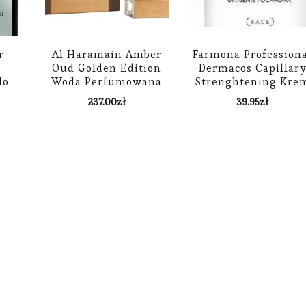
r
Al Haramain Amber
Farmona Profession
Oud Golden Edition
Dermacos Capillar
do
Woda Perfumowana
Strenghtening Kre
ych
60 ml
Wzmacniający
237.00
zł
39.95
zł
Naczynka 150Ml