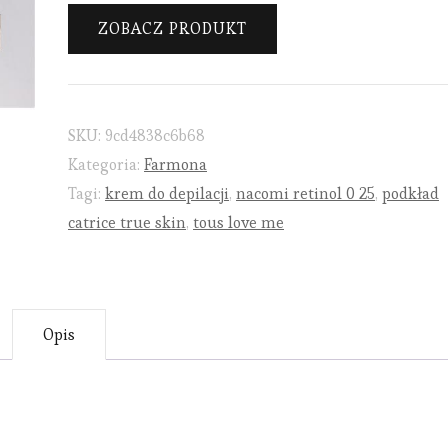
ZOBACZ PRODUKT
SKU:
9cd4838c6b68
Kategoria:
Farmona
Tagi:
krem do depilacji
,
nacomi retinol 0 25
,
podkład
catrice true skin
,
tous love me
Opis