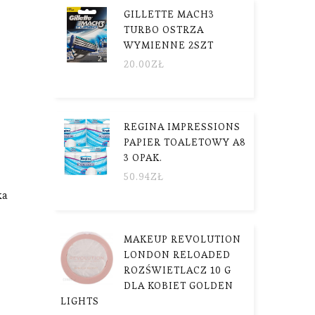
GILLETTE MACH3
TURBO OSTRZA
WYMIENNE 2SZT
20.00
ZŁ
REGINA IMPRESSIONS
PAPIER TOALETOWY A8
3 OPAK.
50.94
ZŁ
ka
MAKEUP REVOLUTION
LONDON RELOADED
ROZŚWIETLACZ 10 G
DLA KOBIET GOLDEN
LIGHTS