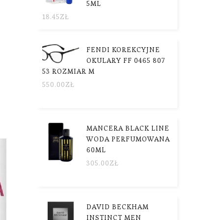
5ML
18.45
ZŁ
FENDI KOREKCYJNE
OKULARY FF 0465 807
53 ROZMIAR M
550.00
ZŁ
MANCERA BLACK LINE
WODA PERFUMOWANA
60ML
305.00
ZŁ
DAVID BECKHAM
INSTINCT MEN