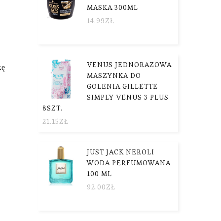
MASKA 300ML
14.99
ZŁ
VENUS JEDNORAZOWA
zę
MASZYNKA DO
GOLENIA GILLETTE
SIMPLY VENUS 3 PLUS
8SZT.
21.15
ZŁ
JUST JACK NEROLI
WODA PERFUMOWANA
100 ML
92.00
ZŁ