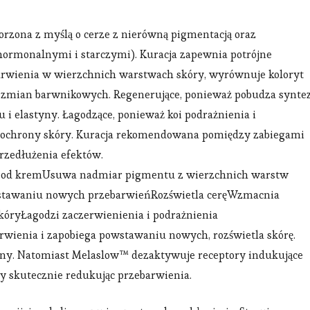
worzona z myślą o cerze z nierówną pigmentacją oraz
hormonalnymi i starczymi). Kuracja zapewnia potrójne
ebarwienia w wierzchnich warstwach skóry, wyrównuje koloryt
 zmian barwnikowych. Regenerujące, ponieważ pobudza synte
 i elastyny. Łagodzące, ponieważ koi podrażnienia i
ę ochrony skóry. Kuracja rekomendowana pomiędzy zabiegami
zedłużenia efektów.
b pod kremUsuwa nadmiar pigmentu z wierzchnich warstw
stawaniu nowych przebarwieńRozświetla ceręWzmacnia
óryŁagodzi zaczerwienienia i podrażnienia
rwienia i zapobiega powstawaniu nowych, rozświetla skórę.
styny. Natomiast Melaslow™ dezaktywuje receptory indukujące
y skutecznie redukując przebarwienia.