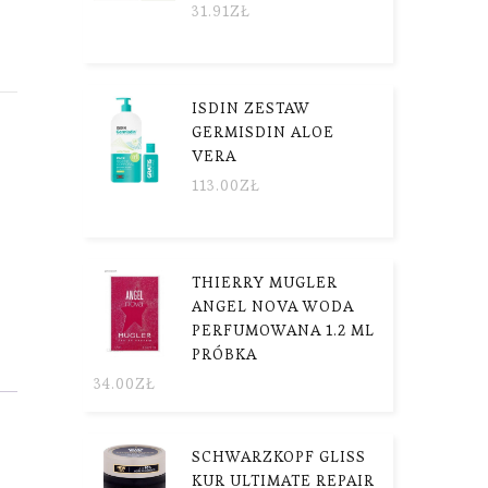
31.91
ZŁ
ISDIN ZESTAW
GERMISDIN ALOE
VERA
113.00
ZŁ
THIERRY MUGLER
ANGEL NOVA WODA
PERFUMOWANA 1.2 ML
PRÓBKA
34.00
ZŁ
SCHWARZKOPF GLISS
KUR ULTIMATE REPAIR