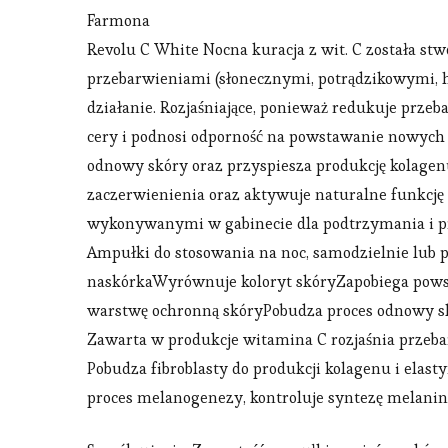
Farmona
Revolu C White Nocna kuracja z wit. C została st
przebarwieniami (słonecznymi, potrądzikowymi, 
działanie. Rozjaśniające, ponieważ redukuje prz
cery i podnosi odporność na powstawanie nowych
odnowy skóry oraz przyspiesza produkcję kolagenu
zaczerwienienia oraz aktywuje naturalne funkcj
wykonywanymi w gabinecie dla podtrzymania i pr
Ampułki do stosowania na noc, samodzielnie lu
naskórkaWyrównuje koloryt skóryZapobiega pow
warstwę ochronną skóryPobudza proces odnowy sk
Zawarta w produkcje witamina C rozjaśnia przeba
Pobudza fibroblasty do produkcji kolagenu i ela
proces melanogenezy, kontroluje syntezę melanin