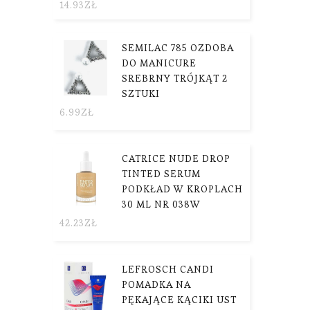
14.93
ZŁ
SEMILAC 785 OZDOBA
DO MANICURE
SREBRNY TRÓJKĄT 2
SZTUKI
6.99
ZŁ
CATRICE NUDE DROP
TINTED SERUM
PODKŁAD W KROPLACH
30 ML NR 038W
42.23
ZŁ
LEFROSCH CANDI
POMADKA NA
PĘKAJĄCE KĄCIKI UST