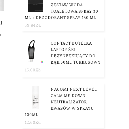
ZESTAW WODA
TOALETOWA SPRAY 30
ML + DEZODORANT SPRAY 150 ML
al
59.84
ZŁ
y
m
CONTACT BUTELKA
LAPTOP ŻEL
DEZYNFEKUJĄCY DO
RĄK 30ML TURKUSOWY
15.00
ZŁ
NACOMI NEXT LEVEL
CALM ME DOWN
NEUTRALIZATOR
KWASÓW W SPRAYU
100ML
12.60
ZŁ