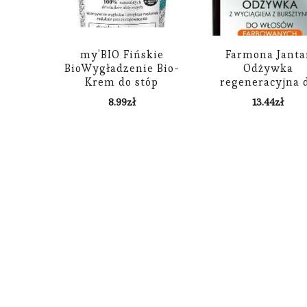
my’BIO Fińskie
Farmona Janta
BioWygładzenie Bio-
Odżywka
Krem do stóp
regeneracyjna 
wygładzająco-
włosów farbowan
8.99
zł
13.44
zł
zmiękczający Algi
200ml
Błękitne 100ml