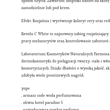
Sposób użycia: Zawartość ampułki nanieś na skórę o
samodzielnie lub pod krem.
Efekt: Rozjaśnia i wyrównuje koloryt cery oraz re
Revolu C White to najnowszy zabieg rozjaśniający
pracy melanocytów oraz kontrolowanie zaburzeń 
Laboratorium Kosmetyków Naturalnych Farmona p
dermokosmetyki do pielęgnacji twarzy, ciała i w
kosmetycznych. Dzięki dbałości o wysoką jakość, 
zdobyła wiele prestiżowych nagród.
yope
, armani code woda perfumowana
, oliwia hotel paradise 5
, najpiekniejsze meskie perfumy