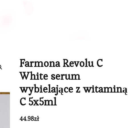
Farmona Revolu C
White serum
wybielające z witaminą
C 5x5ml
44.98
zł