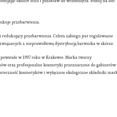
mijając okolice oczu i pozostaw do wchłonięcia. Stosuj na noc
dukuje przebarwienia.
 i redukujący przebarwienia. Celem zabiegu jest regulowanie
związanych z nieprawidłową dystrybucją barwnika w skórze.
owstało w 1997 roku w Krakowie. Marka tworzy
łosów oraz profesjonalne kosmetyki przeznaczone do gabinetów
skuteczność kosmetyków i wyłącznie ekologiczne składniki mar