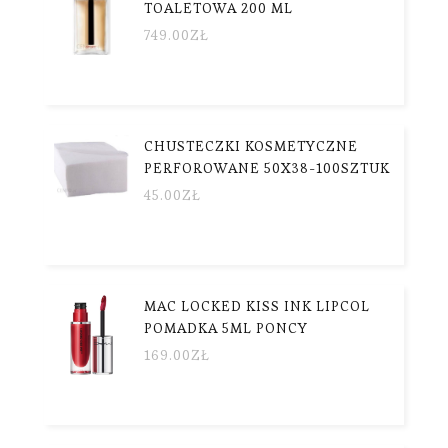
TOALETOWA 200 ML
749.00
ZŁ
CHUSTECZKI KOSMETYCZNE
PERFOROWANE 50X38-100SZTUK
45.00
ZŁ
MAC LOCKED KISS INK LIPCOL
POMADKA 5ML PONCY
169.00
ZŁ