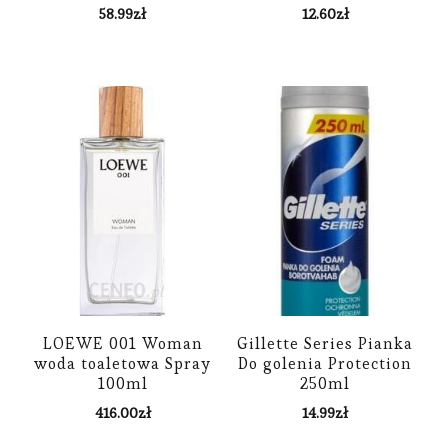
58.99
zł
12.60
zł
LOEWE 001 Woman
Gillette Series Pianka
woda toaletowa Spray
Do golenia Protection
100ml
250ml
416.00
zł
14.99
zł