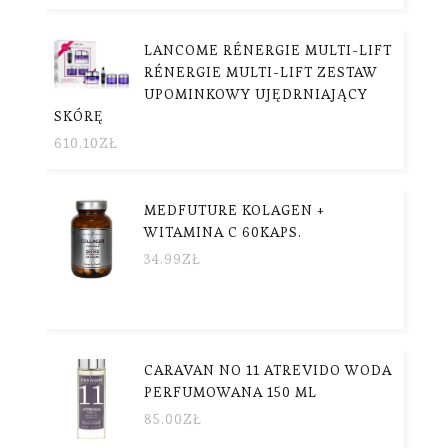
LANCOME RÉNERGIE MULTI-LIFT
RÉNERGIE MULTI-LIFT ZESTAW
UPOMINKOWY UJĘDRNIAJĄCY
SKÓRĘ
610.10
ZŁ
MEDFUTURE KOLAGEN +
WITAMINA C 60KAPS.
34.99
ZŁ
CARAVAN NO 11 ATREVIDO WODA
PERFUMOWANA 150 ML
85.00
ZŁ