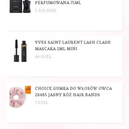
PERFUMOWANA 75ML
1 012.00
ZŁ
YVES SAINT LAURENT LASH CLASH
MASCARA 2ML MINI
44.00
ZŁ
CHOICE GUMKA DO WŁOSÓW OWCA
26485 JASNY RÓŻ HAIR BANDS
7.39
ZŁ