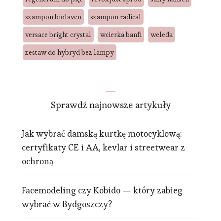
szampon biolaven
szampon radical
versace bright crystal
wcierka banfi
weleda
zestaw do hybryd bez lampy
Sprawdź najnowsze artykuły
Jak wybrać damską kurtkę motocyklową:
certyfikaty CE i AA, kevlar i streetwear z
ochroną
Facemodeling czy Kobido — który zabieg
wybrać w Bydgoszczy?