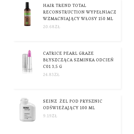
HAIR TREND TOTAL
RECONSTRUCTION WYPEŁNIACZ
WZMACNIAJĄCY WŁOSY 150 ML
20.68
ZŁ
CATRICE PEARL GRAZE
BŁYSZCZĄCA SZMINKA ODCIEŃ
C01 3,5 G
24.83
ZŁ
SEINZ ŻEL POD PRYSZNIC
ODŚWIEŻAJĄCY 100 ML
9.19
ZŁ