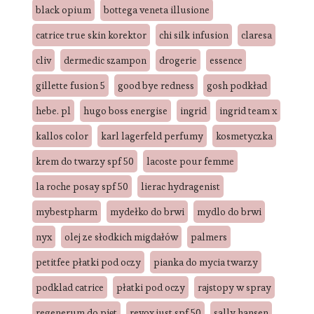
black opium
bottega veneta illusione
catrice true skin korektor
chi silk infusion
claresa
cliv
dermedic szampon
drogerie
essence
gillette fusion 5
good bye redness
gosh podkład
hebe. pl
hugo boss energise
ingrid
ingrid team x
kallos color
karl lagerfeld perfumy
kosmetyczka
krem do twarzy spf 50
lacoste pour femme
la roche posay spf 50
lierac hydragenist
mybestpharm
mydełko do brwi
mydlo do brwi
nyx
olej ze słodkich migdałów
palmers
petitfee płatki pod oczy
pianka do mycia twarzy
podklad catrice
płatki pod oczy
rajstopy w spray
regenerum do pięt
revox just spf 50
sally hansen