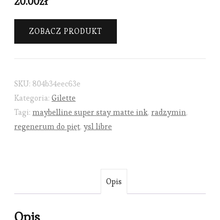
20.00
zł
ZOBACZ PRODUKT
SKU:
804b34eec63e
Kategoria:
Gilette
Tagi:
maybelline super stay matte ink
,
radzymin
,
regenerum do pięt
,
ysl libre
Opis
Opis