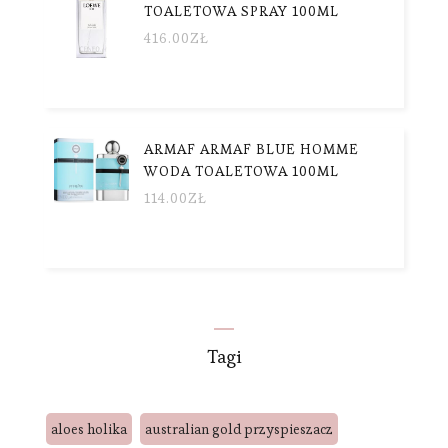
TOALETOWA SPRAY 100ML
416.00
ZŁ
ARMAF ARMAF BLUE HOMME
WODA TOALETOWA 100ML
114.00
ZŁ
Tagi
aloes holika
australian gold przyspieszacz