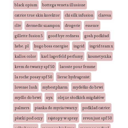
black opium
bottega veneta illusione
catrice true skin korektor
chi silk infusion
claresa
cliv
dermedic szampon
drogerie
essence
gillette fusion 5
good bye redness
gosh podkład
hebe. pl
hugo boss energise
ingrid
ingrid team x
kallos color
karl lagerfeld perfumy
kosmetyczka
krem do twarzy spf 50
lacoste pour femme
la roche posay spf 50
lierac hydragenist
lovense lush
mybestpharm
mydełko do brwi
mydlo do brwi
nyx
olej ze słodkich migdałów
palmers
pianka do mycia twarzy
podklad catrice
płatki pod oczy
rajstopy w spray
revox just spf 50