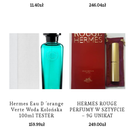
11.40
zł
246.04
zł
Hermes Eau D ´orange
HERMES ROUGE
Verte Woda Kolońska
PERFUMY W SZTYFCIE
100ml TESTER
– 9G UNIKAT
159.99
zł
249.00
zł