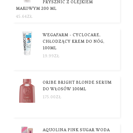
PRYSZNIC Z OLEJKIEM
MAKOWYM 200 ML
45.64
ZŁ
WEGAFARM - CYCLOCARE,
CHŁODZĄCY KREM DO NÓG,
100ML
19.99
ZŁ
ORIBE BRIGHT BLONDE SERUM
DO WŁOSÓW 100ML
175.00
ZŁ
AQUOLINA PINK SUGAR WODA