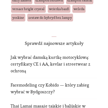
sally hansen
szampon biolaven
szampon radical
versace bright crystal
wcierka banfi
weleda
yoskine
zestaw do hybryd bez lampy
Sprawdź najnowsze artykuły
Jak wybrać damską kurtkę motocyklową:
certyfikaty CE i AA, kevlar i streetwear z
ochroną
Facemodeling czy Kobido — który zabieg
wybrać w Bydgoszczy?
Thai Lamai masaże tajskie i balijskie w