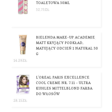
TOALETOWA 30ML
32.73
ZŁ
BIELENDA MAKE-UP ACADEMIE
MATT KRYJĄCY PODKŁAD,
MATUJĄCY ODCIEŃ 1 NATURAL 30
G
14.29
ZŁ
L'OREAL PARIS EXCELLENCE
COOL CREME NR. 7.11 - ULTRA
KUHLES MITTELBLOND FARBA
DO WŁOSÓW
28.15
ZŁ