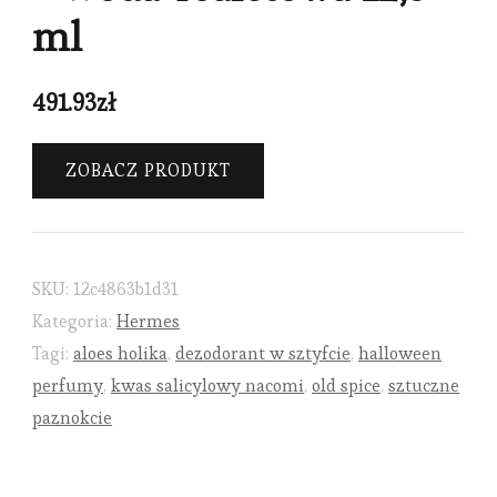
ml
491.93
zł
ZOBACZ PRODUKT
SKU:
12c4863b1d31
Kategoria:
Hermes
Tagi:
aloes holika
,
dezodorant w sztyfcie
,
halloween
perfumy
,
kwas salicylowy nacomi
,
old spice
,
sztuczne
paznokcie