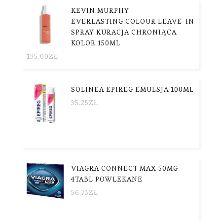
KEVIN.MURPHY
EVERLASTING.COLOUR LEAVE-IN
SPRAY KURACJA CHRONIĄCA
KOLOR 150ML
135.00
ZŁ
SOLINEA EPIREG EMULSJA 100ML
35.25
ZŁ
VIAGRA CONNECT MAX 50MG
4TABL POWLEKANE
56.73
ZŁ