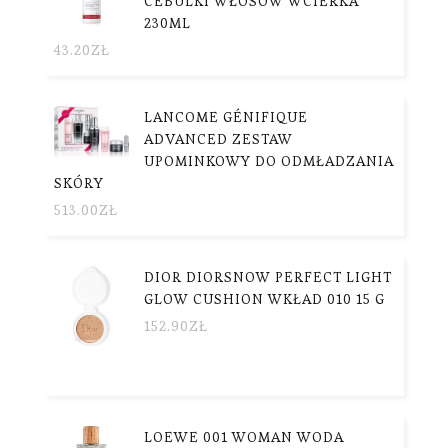
CEBULKI WŁOSÓW WCIERKA
230ML
43.20
ZŁ
LANCOME GÉNIFIQUE
ADVANCED ZESTAW
UPOMINKOWY DO ODMŁADZANIA
SKÓRY
513.00
ZŁ
DIOR DIORSNOW PERFECT LIGHT
GLOW CUSHION WKŁAD 010 15 G
152.90
ZŁ
LOEWE 001 WOMAN WODA