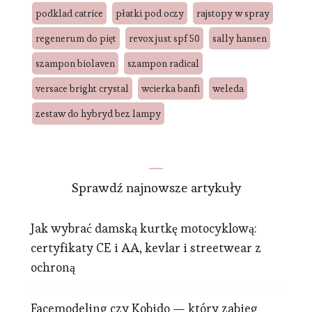
podklad catrice
płatki pod oczy
rajstopy w spray
regenerum do pięt
revox just spf 50
sally hansen
szampon biolaven
szampon radical
versace bright crystal
wcierka banfi
weleda
zestaw do hybryd bez lampy
Sprawdź najnowsze artykuły
Jak wybrać damską kurtkę motocyklową:
certyfikaty CE i AA, kevlar i streetwear z
ochroną
Facemodeling czy Kobido — który zabieg