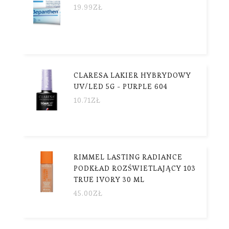
19.99
ZŁ
CLARESA LAKIER HYBRYDOWY
UV/LED 5G - PURPLE 604
10.71
ZŁ
RIMMEL LASTING RADIANCE
PODKŁAD ROZŚWIETLAJĄCY 103
TRUE IVORY 30 ML
45.00
ZŁ