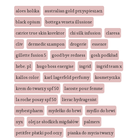
aloes holika
australian gold przyspieszacz
black opium
bottega veneta illusione
catrice true skin korektor
chi silk infusion
claresa
cliv
dermedic szampon
drogerie
essence
gillette fusion 5
good bye redness
gosh podkład
hebe. pl
hugo boss energise
ingrid
ingrid team x
kallos color
karl lagerfeld perfumy
kosmetyczka
krem do twarzy spf 50
lacoste pour femme
la roche posay spf 50
lierac hydragenist
mybestpharm
mydełko do brwi
mydlo do brwi
nyx
olej ze słodkich migdałów
palmers
petitfee płatki pod oczy
pianka do mycia twarzy