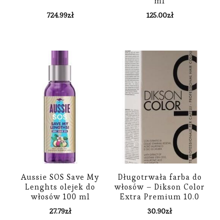
ml
724.99
zł
125.00
zł
Aussie SOS Save My
Długotrwała farba do
Lenghts olejek do
włosów – Dikson Color
włosów 100 ml
Extra Premium 10.0
27.79
zł
30.90
zł