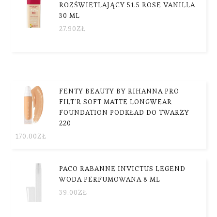
ROZŚWIETLAJĄCY 51.5 ROSE VANILLA
30 ML
27.90
ZŁ
FENTY BEAUTY BY RIHANNA PRO
FILT'R SOFT MATTE LONGWEAR
FOUNDATION PODKŁAD DO TWARZY
220
170.00
ZŁ
PACO RABANNE INVICTUS LEGEND
WODA PERFUMOWANA 8 ML
39.00
ZŁ