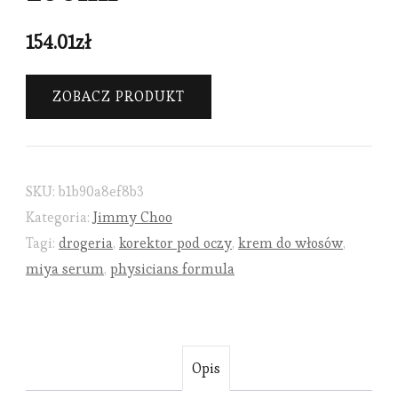
154.01
zł
ZOBACZ PRODUKT
SKU:
b1b90a8ef8b3
Kategoria:
Jimmy Choo
Tagi:
drogeria
,
korektor pod oczy
,
krem do włosów
,
miya serum
,
physicians formula
Opis