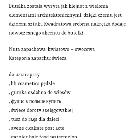
Butelka została wyryta jak klejnot z wieloma
elementami architektonicznymi, dzięki czemu jest
dziełem sztuki. Kwadratowa srebrna nakrętka dodaje
nowoczesnego akcentu do butelki.
Nuta zapachowa: kwiatowo – owocowa
Kategoria zapachu: świeża
do uszu spray
, bh cosmetics pędzle
, gumka ozdobna do włosów
, фуцис в польше купить
, świece doroty szelągowskiej
, tusz do rzęs dla dzieci
, avene cicalfate post acte
, garnier hair food watermelon