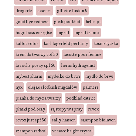
drogerie
essence
gillette fusion 5
good bye redness
gosh podkład
hebe. pl
hugo boss energise
ingrid
ingrid team x
kallos color
karl lagerfeld perfumy
kosmetyczka
krem do twarzy spf 50
lacoste pour femme
la roche posay spf 50
lierac hydragenist
mybestpharm
mydełko do brwi
mydlo do brwi
nyx
olej ze słodkich migdałów
palmers
pianka do mycia twarzy
podklad catrice
płatki pod oczy
rajstopy w spray
revox
revox just spf 50
sally hansen
szampon biolaven
szampon radical
versace bright crystal