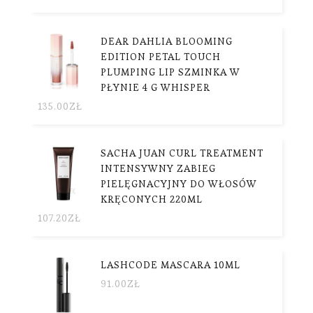
DEAR DAHLIA BLOOMING
EDITION PETAL TOUCH
PLUMPING LIP SZMINKA W
PŁYNIE 4 G WHISPER
135.00
ZŁ
SACHA JUAN CURL TREATMENT
INTENSYWNY ZABIEG
PIELĘGNACYJNY DO WŁOSÓW
KRĘCONYCH 220ML
107.20
ZŁ
LASHCODE MASCARA 10ML
91.00
ZŁ