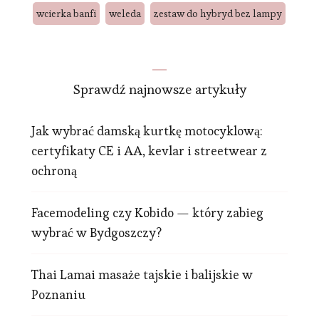
wcierka banfi
weleda
zestaw do hybryd bez lampy
Sprawdź najnowsze artykuły
Jak wybrać damską kurtkę motocyklową:
certyfikaty CE i AA, kevlar i streetwear z
ochroną
Facemodeling czy Kobido — który zabieg
wybrać w Bydgoszczy?
Thai Lamai masaże tajskie i balijskie w
Poznaniu