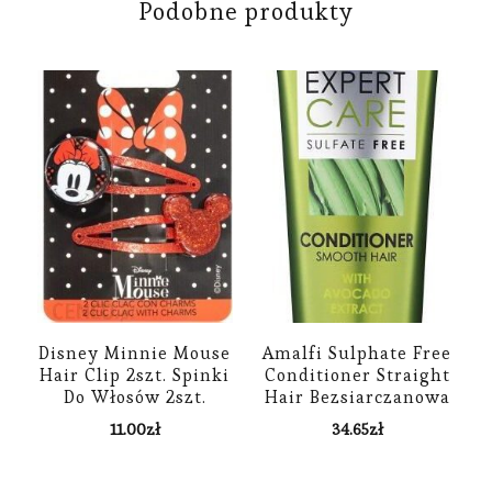
Podobne produkty
Disney Minnie Mouse
Amalfi Sulphate Free
Hair Clip 2szt. Spinki
Conditioner Straight
Do Włosów 2szt.
Hair Bezsiarczanowa
Odżywka Do Włosów
11.00
zł
34.65
zł
Prostych 250 ml