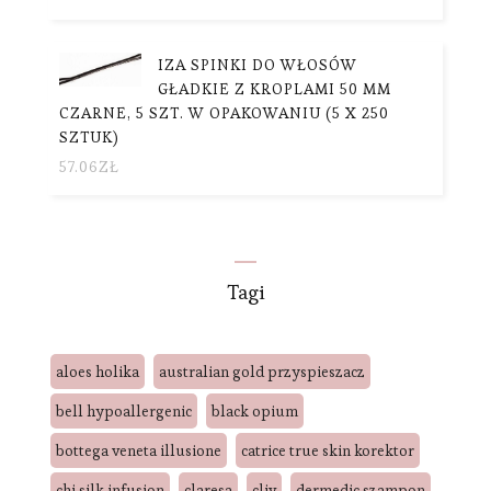
IZA SPINKI DO WŁOSÓW
GŁADKIE Z KROPLAMI 50 MM
CZARNE, 5 SZT. W OPAKOWANIU (5 X 250
SZTUK)
57.06
ZŁ
Tagi
aloes holika
australian gold przyspieszacz
bell hypoallergenic
black opium
bottega veneta illusione
catrice true skin korektor
chi silk infusion
claresa
cliv
dermedic szampon