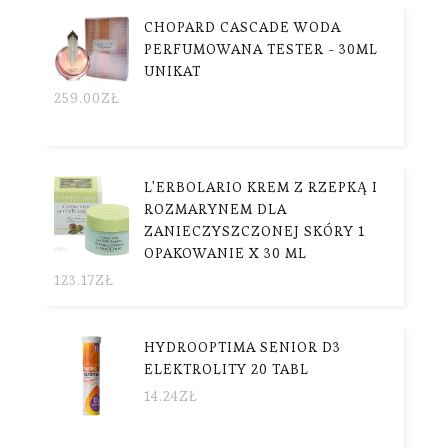
CHOPARD CASCADE WODA
PERFUMOWANA TESTER - 30ML
UNIKAT
259.00
ZŁ
L'ERBOLARIO KREM Z RZEPKĄ I
ROZMARYNEM DLA
ZANIECZYSZCZONEJ SKÓRY 1
OPAKOWANIE X 30 ML
123.17
ZŁ
HYDROOPTIMA SENIOR D3
ELEKTROLITY 20 TABL
14.24
ZŁ