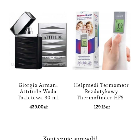
Giorgio Armani
Helpmedi Termometr
Attitude Woda
Bezdotykowy
Toaletowa 30 ml
Thermofinder HFS-
Unikat TESTER
1000
439.00
zł
129.15
zł
Koniecznie sprawdź!