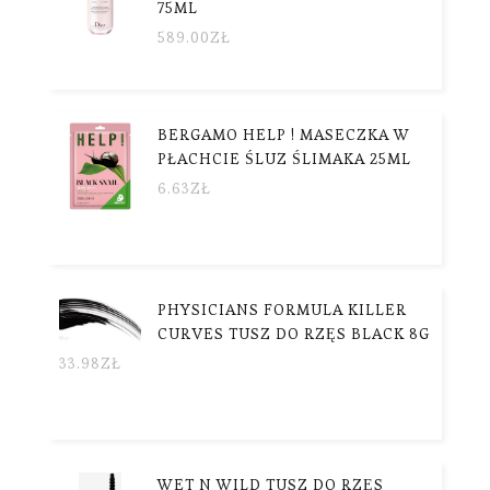
75ML
589.00
ZŁ
BERGAMO HELP ! MASECZKA W
PŁACHCIE ŚLUZ ŚLIMAKA 25ML
6.63
ZŁ
PHYSICIANS FORMULA KILLER
CURVES TUSZ DO RZĘS BLACK 8G
33.98
ZŁ
WET N WILD TUSZ DO RZĘS