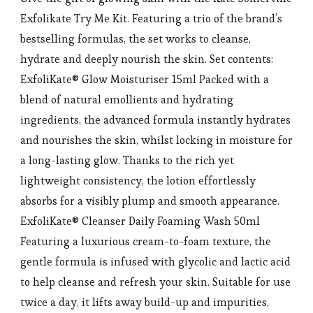
Exfolikate Try Me Kit. Featuring a trio of the brand’s
bestselling formulas, the set works to cleanse,
hydrate and deeply nourish the skin. Set contents:
ExfoliKate® Glow Moisturiser 15ml Packed with a
blend of natural emollients and hydrating
ingredients, the advanced formula instantly hydrates
and nourishes the skin, whilst locking in moisture for
a long-lasting glow. Thanks to the rich yet
lightweight consistency, the lotion effortlessly
absorbs for a visibly plump and smooth appearance.
ExfoliKate® Cleanser Daily Foaming Wash 50ml
Featuring a luxurious cream-to-foam texture, the
gentle formula is infused with glycolic and lactic acid
to help cleanse and refresh your skin. Suitable for use
twice a day, it lifts away build-up and impurities,