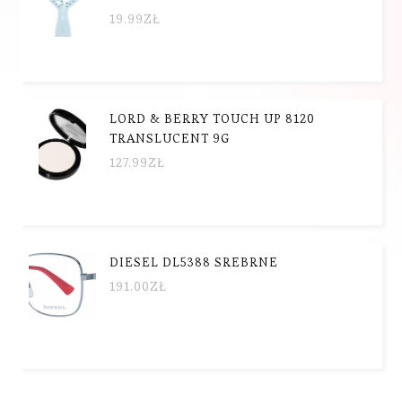
19.99
ZŁ
LORD & BERRY TOUCH UP 8120
TRANSLUCENT 9G
127.99
ZŁ
DIESEL DL5388 SREBRNE
191.00
ZŁ