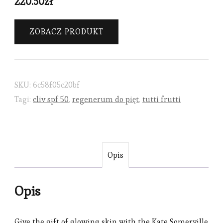
220.50
zł
ZOBACZ PRODUKT
SKU:
6c58f05c20bf
Tagi:
cliv spf 50
,
regenerum do pięt
,
tutti frutti
Opis
Opis
Give the gift of glowing skin with the Kate Somerville